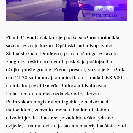
Pijani 34-godišnjak koji je pao sa snažnog motocikla
saznao je svoju kaznu. Općinski sud u Koprivnici,
Stalna služba u Đurđevcu, pravomoćno ga je kaznio
zbog niza teških prometnih prekršaja počinjenih u
ožujku prošle godine. Prema presudi, vozač je 8. ožujka
oko 21.20 sati upravljao motociklom Honda CBR 900
na lokalnoj cesti između Budrovca i Kalinovca.
Dolaskom do dionice nedaleko od raskrižja s
Podravskom magistralom izgubio je nadzor nad
motociklom, zahvatio travnatu bankinu i sletio u
odvodni jarak. U nesreći je zadobio teške tjelesne
ozljede, a na motociklu je nastala materijalna šteta. Sud