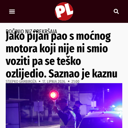
POČINIO NIZ PREKRŠAJA
Jako pijan pao s moćnog
motora koji nije ni smio
voziti pa se teško
ozlijedio. Saznao je kaznu
STJEPKO GAMBIROŽA
17. LIPNJA 2026.
21:00