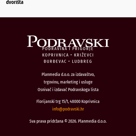
dvorišta
PODRAVINA I PRIGORJE
KOPRIVNICA • KRIŽEVCI
ĐURĐEVAC • LUDBREG
Planmedia d.o.o. za izdavaštvo,
trgovinu, marketing i usluge
Osnivač i izdavač Podravskoga lista
Florijanski trg 15/1, 48000 Koprivnica
@ofni
rh.iksvardop
Sva prava pridržana © 2026. Planmedia d.o.o.