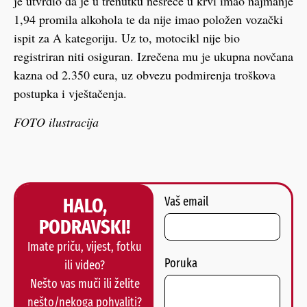
je utvrdio da je u trenutku nesreće u krvi imao najmanje
1,94 promila alkohola te da nije imao položen vozački
ispit za A kategoriju. Uz to, motocikl nije bio
registriran niti osiguran. Izrečena mu je ukupna novčana
kazna od 2.350 eura, uz obvezu podmirenja troškova
postupka i vještačenja.
FOTO ilustracija
HALO,
Vaš email
PODRAVSKI!
Imate priču, vijest, fotku
Poruka
ili video?
Nešto vas muči ili želite
nešto/nekoga pohvaliti?