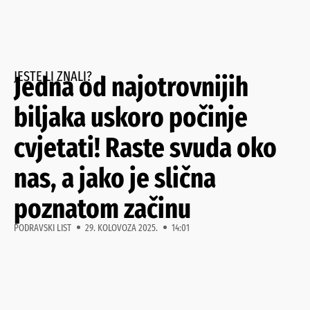
JESTE LI ZNALI?
Jedna od najotrovnijih
biljaka uskoro počinje
cvjetati! Raste svuda oko
nas, a jako je slična
poznatom začinu
PODRAVSKI LIST
29. KOLOVOZA 2025.
14:01