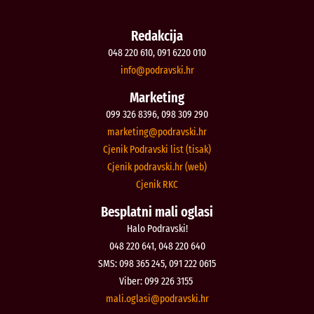
Redakcija
048 220 610, 091 6220 010
@ofni
rh.iksvardop
Marketing
099 326 8396, 098 309 290
@gnitekram
rh.iksvardop
Cjenik Podravski list (tisak)
Cjenik podravski.hr (web)
Cjenik RKC
Besplatni mali oglasi
Halo Podravski!
048 220 641, 048 220 640
SMS: 098 365 245, 091 222 0615
Viber: 099 226 3155
@isalgo.ilam
rh.iksvardop