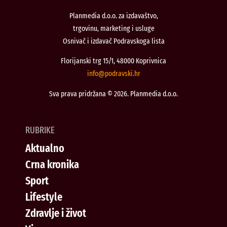
Planmedia d.o.o. za izdavaštvo,
trgovinu, marketing i usluge
Osnivač i izdavač Podravskoga lista
Florijanski trg 15/1, 48000 Koprivnica
@ofni
rh.iksvardop
Sva prava pridržana © 2026. Planmedia d.o.o.
RUBRIKE
Aktualno
Crna kronika
Sport
Lifestyle
Zdravlje i život