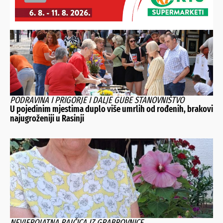
PODRAVINA I PRIGORJE I DALJE GUBE STANOVNIŠTVO
U pojedinim mjestima duplo više umrlih od rođenih, brakovi
najugroženiji u Rasinji
NEVJEROJATNA RAJČICA IZ GRABROVNICE