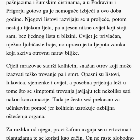
pašnjacima i šumskim čistinama, a u Podravini i
Prigorju gotovo ga je nemoguće izbjeći u ovo doba
godine. Njegovi listovi razvijaju se u proljeće, potom
nestaju tijekom ljeta, pa u jesen nikne cvijet koji stoji
sam, bez ijednog lista u blizini. Cvijet je privlačan,
nježno ljubičaste boje, no upravo je ta ljepota zamka
koja skriva otrovnu narav biljke.
Cijeli mrazovac sadrži kolhicin, snažan otrov koji može
izazvati teško trovanje pa i smrt. Opasni su listovi,
lukovica, sjemenke i cvijet, a posebna prijetnja leži u
tome što se simptomi trovanja javljaju tek nekoliko sati
nakon konzumacije. Tada je često već prekasno za
učinkovitu pomoć jer kolhicin uzrokuje ozbiljna
oštećenja organa.
Za razliku od njega, pravi šafran uzgaja se u vrtovima i
plantažama te se koristi kao začin. On ne raste slobodno