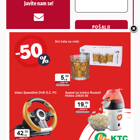
Javite nam se!
POŠALJI
Alternative:
NAJNOVIJE VIJESTI
SAVJETI DR. IVANE BARDEK
Liječnica pojasnila što točno označava SPF na kremi za
sunčanje i upozorila na jednu važnu stvar koju većina ljudi
ne zna