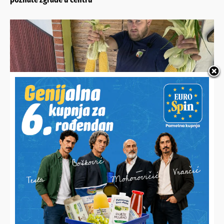
OD RADA I TRUDA OSTALE SU SAMO PUNE NJIVE
Nitko ne želi otkupiti Josipovih 5.000 klipova kukuruza
šećerca pa ih sada besplatno dijeli