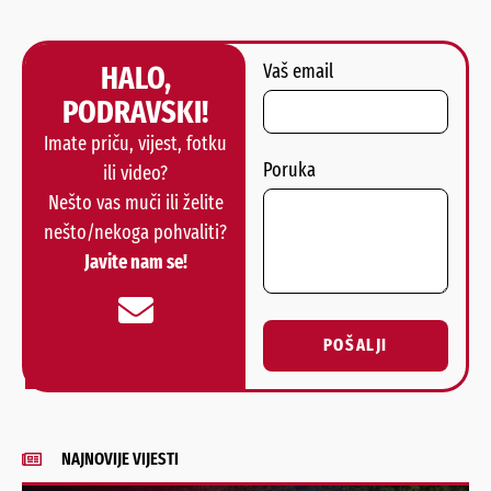
HALO,
Vaš email
PODRAVSKI!
Imate priču, vijest, fotku
Poruka
ili video?
Nešto vas muči ili želite
nešto/nekoga pohvaliti?
Javite nam se!
POŠALJI
Alternative:
NAJNOVIJE VIJESTI