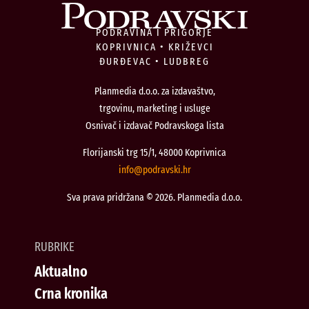
PODRAVINA I PRIGORJE
KOPRIVNICA • KRIŽEVCI
ĐURĐEVAC • LUDBREG
Planmedia d.o.o. za izdavaštvo,
trgovinu, marketing i usluge
Osnivač i izdavač Podravskoga lista
Florijanski trg 15/1, 48000 Koprivnica
@ofni
rh.iksvardop
Sva prava pridržana © 2026. Planmedia d.o.o.
RUBRIKE
Aktualno
Crna kronika