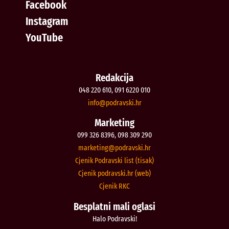
Facebook
Instagram
YouTube
Redakcija
048 220 610, 091 6220 010
@ofni
rh.iksvardop
Marketing
099 326 8396, 098 309 290
@gnitekram
rh.iksvardop
Cjenik Podravski list (tisak)
Cjenik podravski.hr (web)
Cjenik RKC
Besplatni mali oglasi
Halo Podravski!