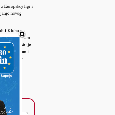
u Europskoj ligi i
ajanje novog
aliti Klubu na
ositi. Prošla sam
prvakinja, što je
vostruke krune i
ki rezultat –