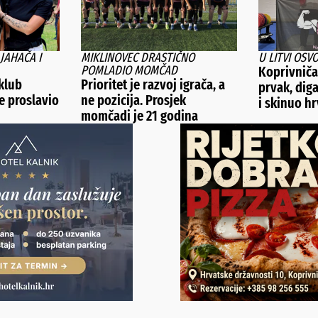
 JAHAČA I
MIKLINOVEC DRASTIČNO
U LITVI OSV
POMLADIO MOMČAD
Koprivniča
 klub
Prioritet je razvoj igrača, a
prvak, dig
e proslavio
ne pozicija. Prosjek
i skinuo hr
momčadi je 21 godina