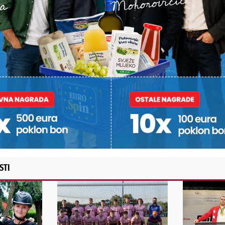
st, fotku ili video?
ili želite nešto/nekoga
Poruka
POŠALJI
Alternative:
STI