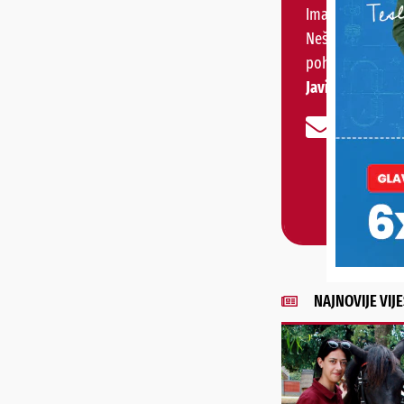
Imate priču, vije
Nešto vas muči 
pohvaliti?
Javite nam se!
NAJNOVIJE VIJE