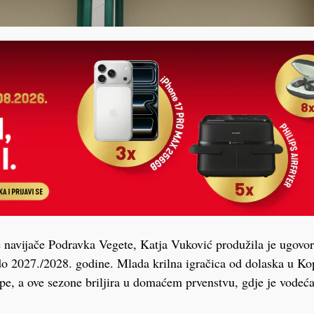
ve navijače Podravka Vegete, Katja Vuković produžila je ugovor
do 2027./2028. godine. Mlada krilna igračica od dolaska u Kop
pe, a ove sezone briljira u domaćem prvenstvu, gdje je vodeć