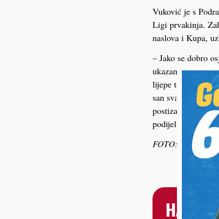
Vuković je s Podra
Ligi prvakinja. Zah
naslova i Kupa, uz
– Jako se dobro os
ukazanom povjerenj
lijepe trenutke u d
san svake mlade ig
postizanje što bolj
podijelila je svoje
FOTO: RK Podrav
HALO, 