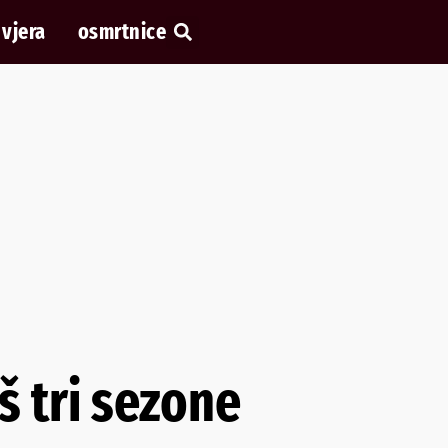
vjera
osmrtnice
š tri sezone