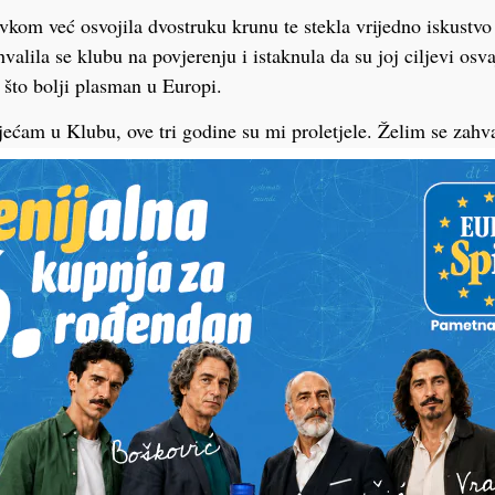
vkom već osvojila dvostruku krunu te stekla vrijedno iskustvo 
valila se klubu na povjerenju i istaknula da su joj ciljevi osv
 što bolji plasman u Europi.
jećam u Klubu, ove tri godine su mi proletjele. Želim se zahv
u, a ja ću svojim radom i zalaganjem nastaviti i dalje doprin
resu Podravke Vegete, od osvajanja lige, Kupa i igranja u Ligi 
račice. Sezona se bliži kraju, a želje su, naravno, osvajanje d
eg rezultata u Ligi prvakinja, iako smo i dosad ostvarili vrhuns
 dojmove.
ka
PODRAVSKI!
Vaš email