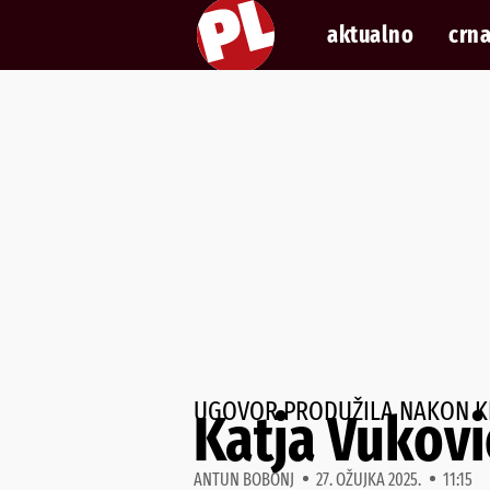
aktualno
crna
UGOVOR PRODUŽILA NAKON KR
Katja Vukovi
ANTUN BOBONJ
27. OŽUJKA 2025.
11:15