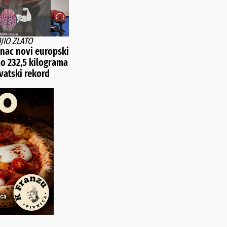
OJIO ZLATO
nac novi europski
ao 232,5 kilograma
vatski rekord