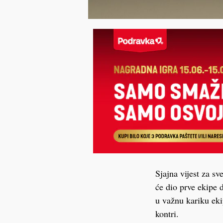
Sjajna vijest za s
će dio prve ekipe 
u važnu kariku eki
kontri.