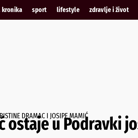
 kronika
sport
lifestyle
zdravlje i život
ISTINE DRAMAC I JOSIPE MAMIĆ
ć ostaje u Podravki jo