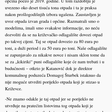
općina počeo je 2019. godine. U tom razdoblju je
uvezeno oko deset tisuća tona otpada i ta je praksa
nakon prošlogodišnjih izbora ugašena. Zaustavljen je
uvoz otpada izvan grada i općine. Razmatrali smo o
modelima, imali smo svakakve informacije, no neću
dozvoliti da se na križevačko odlagalište dovozi otpad
po takvoj cijeni. Taj se otpad dovozio za 80 eura po
toni, a duži period i za 50 eura po toni. Naše odlagalište
se zapunjavalo za nikakve novce i nisam sklon tome da
se za „kikiriki“ puni odlagalište koje će nam trebati i u
budućnosti – otkrio je Katanović dok je direktor
komunalnog poduzeća Domagoj Šturbek istaknuo da
nije moguće utvrditi porijeklo otpada koji je stizao u
Križevce.
-Ne znamo odakle je taj otpad jer se porijeklo ne
utvrđuje na pratećim listovima tog otpada koji je