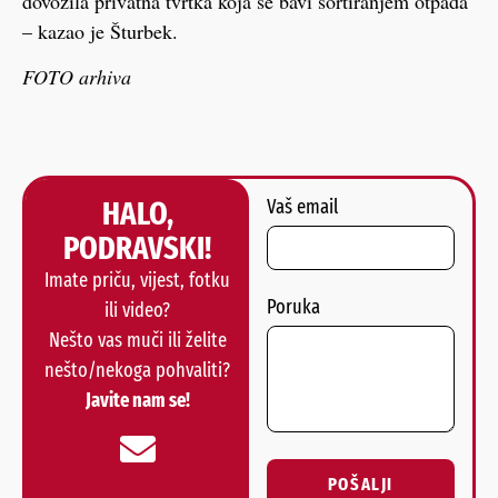
dovozila privatna tvrtka koja se bavi sortiranjem otpada
– kazao je Šturbek.
FOTO arhiva
HALO,
Vaš email
PODRAVSKI!
Imate priču, vijest, fotku
Poruka
ili video?
Nešto vas muči ili želite
nešto/nekoga pohvaliti?
Javite nam se!
POŠALJI