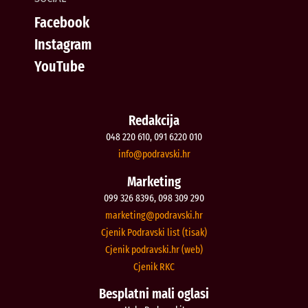
Facebook
Instagram
YouTube
Redakcija
048 220 610, 091 6220 010
@ofni
rh.iksvardop
Marketing
099 326 8396, 098 309 290
@gnitekram
rh.iksvardop
Cjenik Podravski list (tisak)
Cjenik podravski.hr (web)
Cjenik RKC
Besplatni mali oglasi