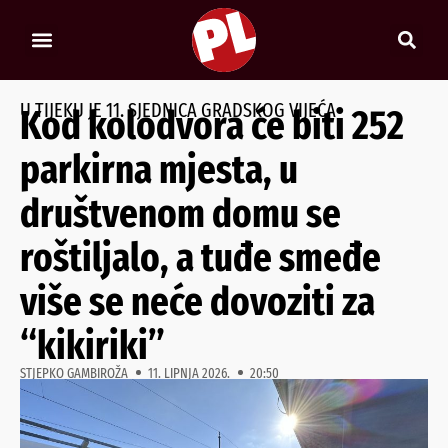
U TIJEKU JE 11. SJEDNICA GRADSKOG VIJEĆA
Kod kolodvora će biti 252
parkirna mjesta, u
društvenom domu se
roštiljalo, a tuđe smeđe
više se neće dovoziti za
“kikiriki”
STJEPKO GAMBIROŽA
11. LIPNJA 2026.
20:50