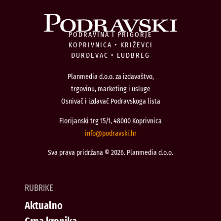
PODRAVINA I PRIGORJE
KOPRIVNICA • KRIŽEVCI
ĐURĐEVAC • LUDBREG
Planmedia d.o.o. za izdavaštvo,
trgovinu, marketing i usluge
Osnivač i izdavač Podravskoga lista
Florijanski trg 15/1, 48000 Koprivnica
@ofni
rh.iksvardop
Sva prava pridržana © 2026. Planmedia d.o.o.
RUBRIKE
Aktualno