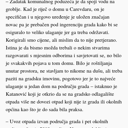
– Zadatak komunalnog poduzeća je da spoji vodu na
groblje. Kad je riječ o domu u Carevdaru, on je
specifičan i u njegovo uređenje je uložen značajan
novac pa je prebačen pod ingerenciju grada kako bi se
osiguralo to veliko ulaganje jer ga treba održavati.
Korigirali smo cijene, ali mislim da to nije pretjerano.
Istina je da bismo možda trebali o nekim stvarima
razgovarati s mjesnim odborima i savjetovati se, no bilo
je svakakvih pojava u tom domu. Bilo je roštiljanja
unutar prostora, ne stavljam to nikome na dušu, ali treba
paziti na gradsku imovinu, pogotovo jer je to najveće
ulaganje u jedan dom na području grada – istaknuo je
Katanović koji je otkrio da se na gradsko odlagalište
otpada više ne dovozi otpad koji nije iz grada ili okolnih
općina kao što je do sada bila praksa.
– Uvoz otpada izvan područja grada i pet okolnih