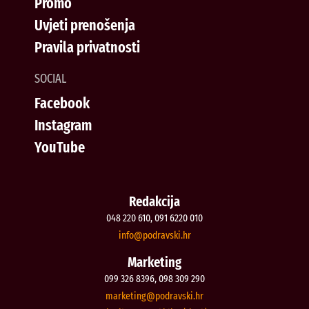
Promo
Uvjeti prenošenja
Pravila privatnosti
SOCIAL
Facebook
Instagram
YouTube
Redakcija
048 220 610, 091 6220 010
@ofni
rh.iksvardop
Marketing
099 326 8396, 098 309 290
@gnitekram
rh.iksvardop