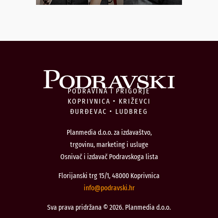
PODRAVINA I PRIGORJE
KOPRIVNICA • KRIŽEVCI
ĐURĐEVAC • LUDBREG
Planmedia d.o.o. za izdavaštvo,
trgovinu, marketing i usluge
Osnivač i izdavač Podravskoga lista
Florijanski trg 15/1, 48000 Koprivnica
@ofni
rh.iksvardop
Sva prava pridržana © 2026. Planmedia d.o.o.