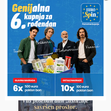
OD RADA I TRUDA OSTALE SU SAMO PUNE NJIVE
Nitko ne želi otkupiti Josipovih 5.000 klipova kukuruza
šećerca pa ih sada besplatno dijeli
IGNORIRAO UPOZORENJA VATROGASACA
Palio stari trosjed pa zapalio susjedov pašnjak