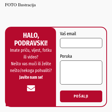
FOTO Ilustracija
HALO,
Vaš email
PODRAVSKI!
Imate priču, vijest, fotku
Poruka
ili video?
Nešto vas muči ili želite
nešto/nekoga pohvaliti?
Javite nam se!
POŠALJI
Alternative: