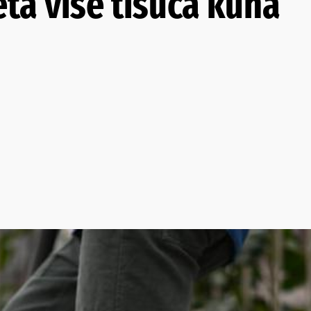
eta više tisuća kuna