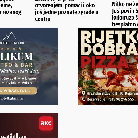
Nitko ne že
ovine,
otvorenjem, pomaci i oko
Josipovih 
la rezanog
još jedne poznate zgrade u
kukuruza š
centru
besplatno d