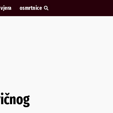
vjera
osmrtnice
ričnog