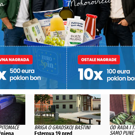
POŠALJI
Alternative:
STI
PITOMAČE
BRIGA O GRADSKOJ BAŠTINI
OD RADA I 
SAMO PUNE 
žnjena
Esterova 19 pred