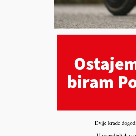
Dvije krađe dogodi
-U ponedjeljak u 