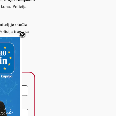
 kuna. Policija
itelj je otuđio
olicija traga za