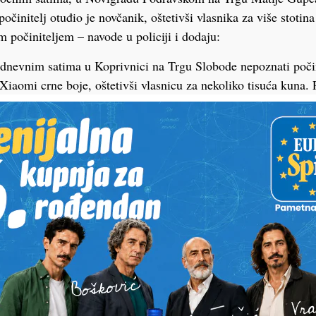
očinitelj otuđio je novčanik, oštetivši vlasnika za više stotina
m počiniteljem – navode u policiji i dodaju:
odnevnim satima u Koprivnici na Trgu Slobode nepoznati počin
Xiaomi crne boje, oštetivši vlasnicu za nekoliko tisuća kuna. P
teljem i otuđenim romobilom.
PODRAVSKI!
Vaš email
st, fotku ili video?
ili želite nešto/nekoga
Poruka