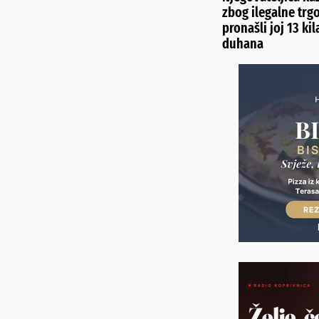
zbog ilegalne trg
pronašli joj 13 ki
duhana