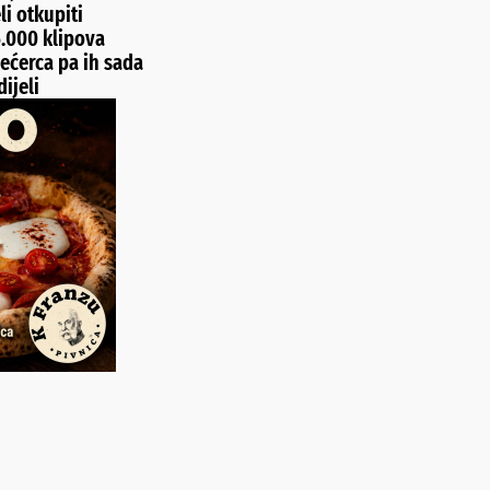
li otkupiti
5.000 klipova
ećerca pa ih sada
ijeli