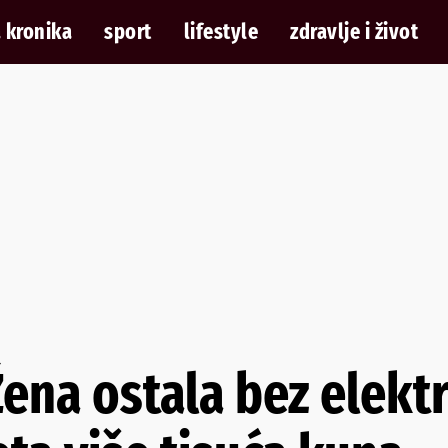
 kronika
sport
lifestyle
zdravlje i život
Žena ostala bez elekt