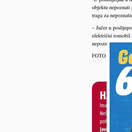
objektu nepoznati p
traga za nepoznati
– Jučer u poslijep
električni romobil 
nepoznatim počini
FOTO Ilustracija
HALO, 
Imate priču, vije
Nešto vas muči 
pohvaliti?
Javite nam se!