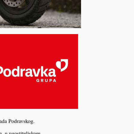
rada Podravskog.
, u ugostiteljskom