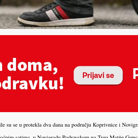
le su se u protekla dva dana na području Koprivnice i Novig
noćnim satima, u Novigradu Podravskom na Trgu Matije Gupca