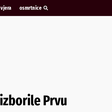
vjera
osmrtnice
izborile Prvu