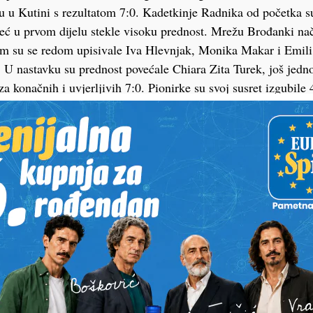
u u Kutini s rezultatom 7:0. Kadetkinje Radnika od početka s
eć u prvom dijelu stekle visoku prednost. Mrežu Brođanki nač
om su se redom upisivale Iva Hlevnjak, Monika Makar i Emili
. U nastavku su prednost povećale Chiara Zita Turek, još jed
 konačnih i uvjerljivih 7:0. Pionirke su svoj susret izgubile 
nost od 7:0. Kadetkinje Koprivnice tako ćemo sljedeće sezone
ti s velikim klubovima poput Dinama, Hajduka, Osijeka i Istre.
r
PODRAVSKI!
Vaš email
st, fotku ili video?
ili želite nešto/nekoga
Poruka