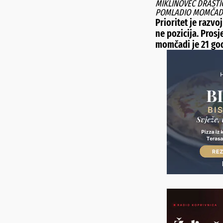
MIKLINOVEC DRASTI
POMLADIO MOMČAD
Prioritet je razvoj
ne pozicija. Prosj
momčadi je 21 go