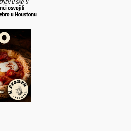
SPJEH U SAD-U
ci osvojili
rebro u Houstonu