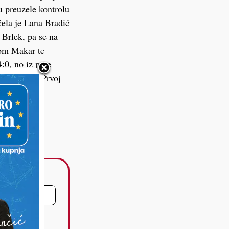
u preuzele kontrolu
ela je Lana Bradić
 Brlek, pa se na
nom Makar te
4:0, no iz prve
 gledati u Prvoj