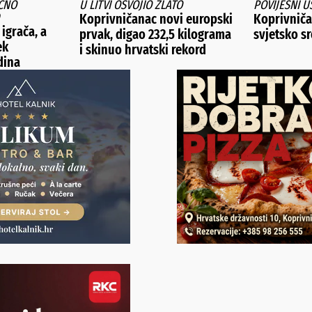
ČNO
U LITVI OSVOJIO ZLATO
POVIJESNI U
Koprivničanac novi europski
Koprivničan
 igrača, a
prvak, digao 232,5 kilograma
svjetsko s
ek
i skinuo hrvatski rekord
dina