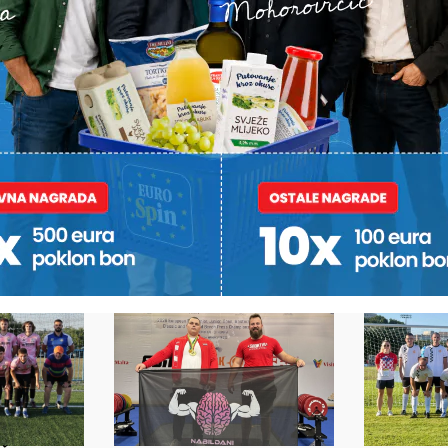
POŠALJI
Alternative:
STI