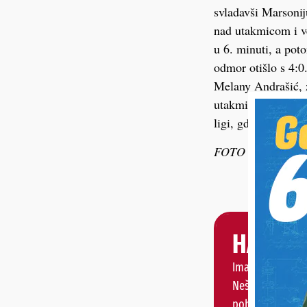
svladavši Marsonij
nad utakmicom i v
u 6. minuti, a pot
odmor otišlo s 4:0
Melany Andrašić, za
utakmice nose pred
ligi, gdje će igra
FOTO
Igor Lonča
HALO, 
Imate priču, vije
Nešto vas muči 
pohvaliti?