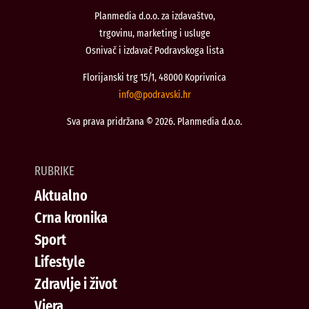
Planmedia d.o.o. za izdavaštvo,
trgovinu, marketing i usluge
Osnivač i izdavač Podravskoga lista
Florijanski trg 15/1, 48000 Koprivnica
@ofni
rh.iksvardop
Sva prava pridržana © 2026. Planmedia d.o.o.
RUBRIKE
Aktualno
Crna kronika
Sport
Lifestyle
Zdravlje i život
Vjera