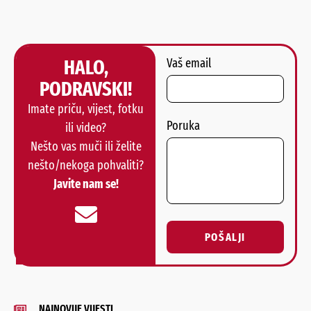
HALO,
Vaš email
PODRAVSKI!
Imate priču, vijest, fotku
Poruka
ili video?
Nešto vas muči ili želite
nešto/nekoga pohvaliti?
Javite nam se!
POŠALJI
Alternative:
NAJNOVIJE VIJESTI