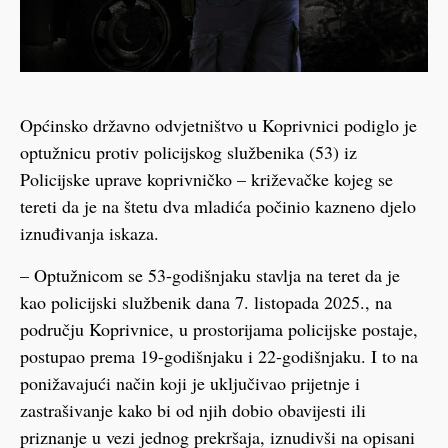
Općinsko državno odvjetništvo u Koprivnici podiglo je
optužnicu protiv policijskog službenika (53) iz
Policijske uprave koprivničko – križevačke kojeg se
tereti da je na štetu dva mladića počinio kazneno djelo
iznuđivanja iskaza.
– Optužnicom se 53-godišnjaku stavlja na teret da je
kao policijski službenik dana 7. listopada 2025., na
području Koprivnice, u prostorijama policijske postaje,
postupao prema 19-godišnjaku i 22-godišnjaku. I to na
ponižavajući način koji je uključivao prijetnje i
zastrašivanje kako bi od njih dobio obavijesti ili
priznanje u vezi jednog prekršaja, iznudivši na opisani