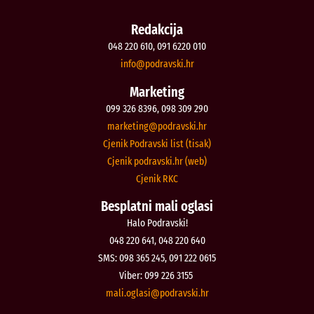
Redakcija
048 220 610, 091 6220 010
@ofni
rh.iksvardop
Marketing
099 326 8396, 098 309 290
@gnitekram
rh.iksvardop
Cjenik Podravski list (tisak)
Cjenik podravski.hr (web)
Cjenik RKC
Besplatni mali oglasi
Halo Podravski!
048 220 641, 048 220 640
SMS: 098 365 245, 091 222 0615
Viber: 099 226 3155
@isalgo.ilam
rh.iksvardop