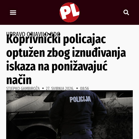
UPRAVO OBJAVILO ODO
Koprivnički policajac
optužen zbog iznuđivanja
iskaza na ponižavajuć
način
STJEPKO GAMBIROŽA
27. SVIBNJA 2026.
08:56