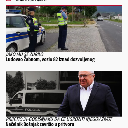
JAKO MU SE ŽURILO
Ludovao Žabnom, vozio 82 iznad dozvoljenog
PRIJETIO 31-GODIŠNJAKU DA ĆE UGROZITI NJEGOV ŽIVOT
Načelnik Bošnjak završio u pritvoru