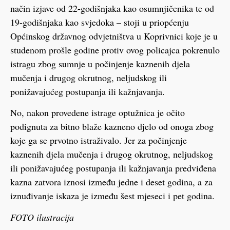
način izjave od 22-godišnjaka kao osumnjičenika te od
19-godišnjaka kao svjedoka – stoji u priopćenju
Općinskog državnog odvjetništva u Koprivnici koje je u
studenom prošle godine protiv ovog policajca pokrenulo
istragu zbog sumnje u počinjenje kaznenih djela
mučenja i drugog okrutnog, neljudskog ili
ponižavajućeg postupanja ili kažnjavanja.
No, nakon provedene istrage optužnica je očito
podignuta za bitno blaže kazneno djelo od onoga zbog
koje ga se prvotno istraživalo. Jer za počinjenje
kaznenih djela mučenja i drugog okrutnog, neljudskog
ili ponižavajućeg postupanja ili kažnjavanja predviđena
kazna zatvora iznosi između jedne i deset godina, a za
iznuđivanje iskaza je između šest mjeseci i pet godina.
FOTO ilustracija