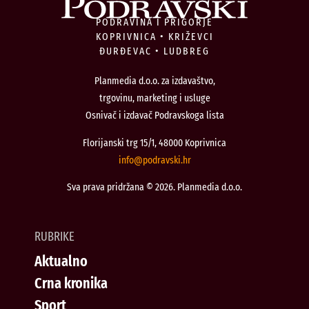
PODRAVINA I PRIGORJE
KOPRIVNICA • KRIŽEVCI
ĐURĐEVAC • LUDBREG
Planmedia d.o.o. za izdavaštvo,
trgovinu, marketing i usluge
Osnivač i izdavač Podravskoga lista
Florijanski trg 15/1, 48000 Koprivnica
@ofni
rh.iksvardop
Sva prava pridržana © 2026. Planmedia d.o.o.
RUBRIKE
Aktualno
Crna kronika
Sport