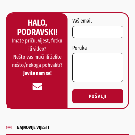
HALO,
Vaš email
PODRAVSKI!
Imate priču, vijest, fotku
Poruka
ili video?
Nešto vas muči ili želite
nešto/nekoga pohvaliti?
Javite nam se!
POŠALJI
Alternative:
NAJNOVIJE VIJESTI