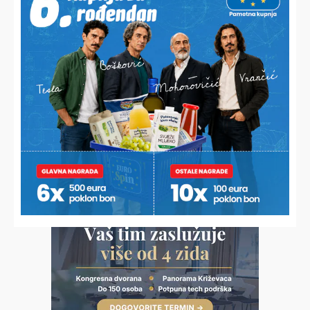
VELIKO PRIZNANJE ZA ZORANA ŽILIĆA
Bivši koprivnički atletičar imenovan izbornikom
reprezentacije za cestovne utrke