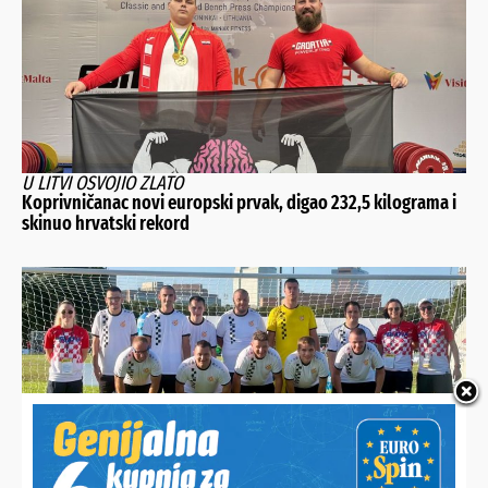
U LITVI OSVOJIO ZLATO
Koprivničanac novi europski prvak, digao 232,5 kilograma i
skinuo hrvatski rekord
POVIJESNI USPJEH U SAD-U
Koprivničanci osvojili svjetsko srebro u Houstonu