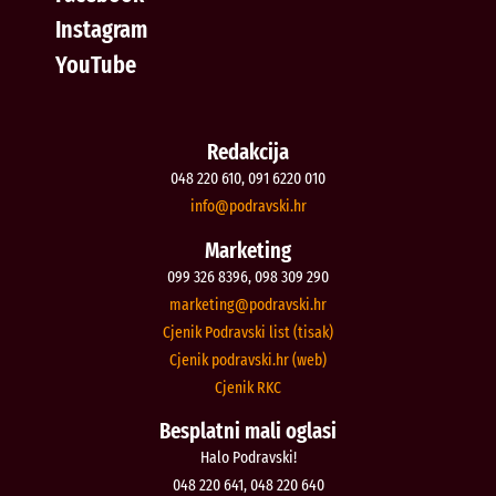
Instagram
YouTube
Redakcija
048 220 610, 091 6220 010
@ofni
rh.iksvardop
Marketing
099 326 8396, 098 309 290
@gnitekram
rh.iksvardop
Cjenik Podravski list (tisak)
Cjenik podravski.hr (web)
Cjenik RKC
Besplatni mali oglasi
Halo Podravski!
048 220 641, 048 220 640