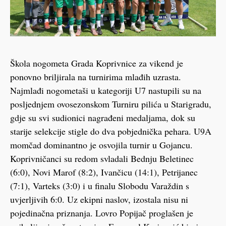
Škola nogometa Grada Koprivnice za vikend je
ponovno briljirala na turnirima mlađih uzrasta.
Najmlađi nogometaši u kategoriji U7 nastupili su na
posljednjem ovosezonskom Turniru pilića u Starigradu,
gdje su svi sudionici nagrađeni medaljama, dok su
starije selekcije stigle do dva pobjednička pehara. U9A
momčad dominantno je osvojila turnir u Gojancu.
Koprivničanci su redom svladali Bednju Beletinec
(6:0), Novi Marof (8:2), Ivančicu (14:1), Petrijanec
(7:1), Varteks (3:0) i u finalu Slobodu Varaždin s
uvjerljivih 6:0. Uz ekipni naslov, izostala nisu ni
pojedinačna priznanja. Lovro Popijač proglašen je