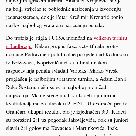
najboljim igračem turnira, Emanuel Krajnović bio je
najbolji strijelac te pobjednik natjecanja u izvođenju
jedanaesteraca, dok je Petar Krešimir Krznarić ponio
naslov najboljeg vratara u natjecanju penala.
Do trofeja je stigla i U15A momčad na
velikom turniru
u Ludbregu
. Nakon grupne faze, četvrtfinala protiv
domaće Podravine i polufinalne pobjede nad Radnikom
iz Križevaca, Koprivničanci su u finalu nakon
raspucavanja penala svladali Varteks. Marko Vresk
proglašen je najboljim vratarom turnira, a Adam Ban i
Roko Šoštarić našli su se u najboljoj momčadi
natjecanja. Manje sreće imali su kadeti i juniori u
kvalifikacijama za ulazak u 2. HNL. U dvomeču protiv
Grafičara ukupni rezultat bio je izjednačen 3:3. Kadeti
su poraženi 2:1 uz pogodak Jakovljevića, dok su juniori
slavili 2:1 golovima Kovačića i Martinkovića. Ipak,
prema propozicijama natjecanja prednost u slučaju