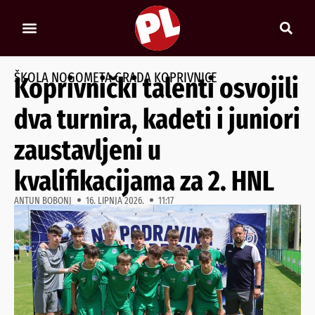
ŠKOLA NOGOMETA GRADA KOPRIVNICE
Koprivnički talenti osvojili
dva turnira, kadeti i juniori
zaustavljeni u
kvalifikacijama za 2. HNL
ANTUN BOBONJ
16. LIPNJA 2026.
11:17