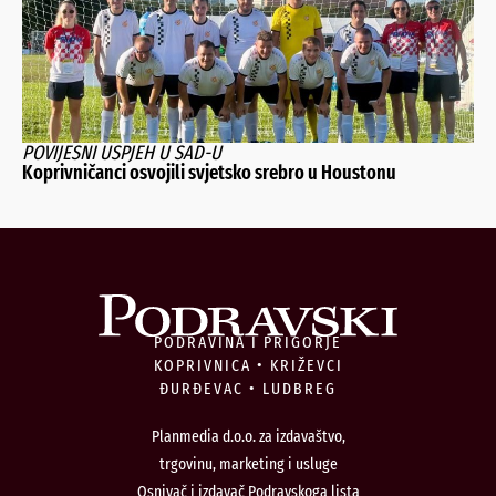
POVIJESNI USPJEH U SAD-U
Koprivničanci osvojili svjetsko srebro u Houstonu
PODRAVINA I PRIGORJE
KOPRIVNICA • KRIŽEVCI
ĐURĐEVAC • LUDBREG
Planmedia d.o.o. za izdavaštvo,
trgovinu, marketing i usluge
Osnivač i izdavač Podravskoga lista