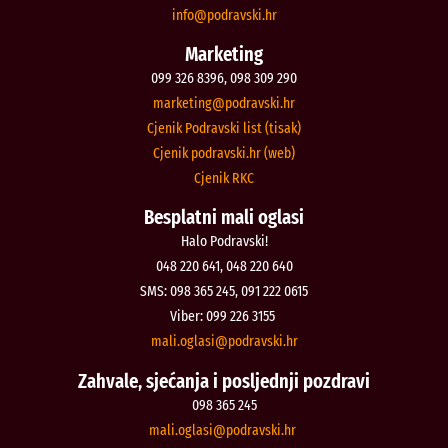
@ofni
rh.iksvardop
Marketing
099 326 8396, 098 309 290
@gnitekram
rh.iksvardop
Cjenik Podravski list (tisak)
Cjenik podravski.hr (web)
Cjenik RKC
Besplatni mali oglasi
Halo Podravski!
048 220 641, 048 220 640
SMS: 098 365 245, 091 222 0615
Viber: 099 226 3155
@isalgo.ilam
rh.iksvardop
Zahvale, sjećanja i posljednji pozdravi
098 365 245
@isalgo.ilam
rh.iksvardop