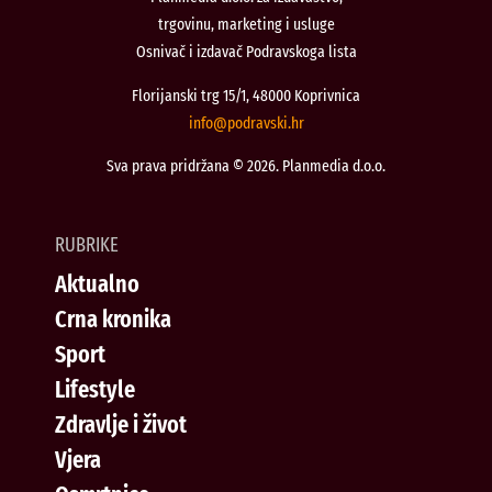
trgovinu, marketing i usluge
Osnivač i izdavač Podravskoga lista
Florijanski trg 15/1, 48000 Koprivnica
@ofni
rh.iksvardop
Sva prava pridržana © 2026. Planmedia d.o.o.
RUBRIKE
Aktualno
Crna kronika
Sport
Lifestyle
Zdravlje i život
Vjera