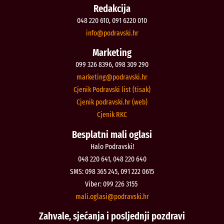
Redakcija
048 220 610, 091 6220 010
@ofni
rh.iksvardop
Marketing
099 326 8396, 098 309 290
@gnitekram
rh.iksvardop
Cjenik Podravski list (tisak)
Cjenik podravski.hr (web)
Cjenik RKC
Besplatni mali oglasi
Halo Podravski!
048 220 641, 048 220 640
SMS: 098 365 245, 091 222 0615
Viber: 099 226 3155
@isalgo.ilam
rh.iksvardop
Zahvale, sjećanja i posljednji pozdravi