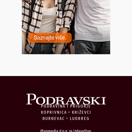
PODRAVINA I PRIGORJE
KOPRIVNICA • KRIŽEVCI
ĐURĐEVAC • LUDBREG
Planmedia d.o.o. za izdavaštvo,