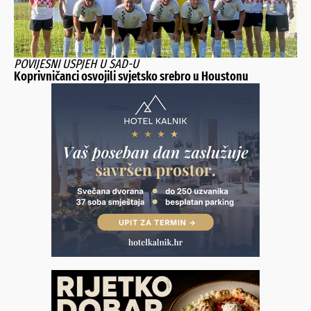
POVIJESNI USPJEH U SAD-U
Koprivničanci osvojili svjetsko srebro u Houstonu