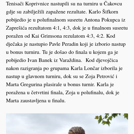
Tenisači Koprivnice nastupili su na turniru u Čakovcu
gdje su zabilježili zapažene rezultate. Karlo Šifkorn
pobijedio je u polufinalnom susretu Antona Pokupca iz
Zaprešića rezultatom 4:1, 4:3, dok je u finalnom susretu
poražen od Kai Grimsona rezulatom 4:3, 4:2. Kod
dječaka je nastupio Pavle Peradin koji je izborio nastup
u bonus turniru. Tu je došao do finala u kojem ga je
pobijedio Ivan Banek iz Varaždina. Kod djevojčica
nakon razigranja po grupama Karla Lončar izborila je
nastup u glavnom turniru, dok su se Zoja Petrović i
Marta Gregurina plasirale u bonus turnir. Karla je
poražena u četvrtini finala, Zoja u polufinalu, dok je
Marta zaustavljena u finalu.