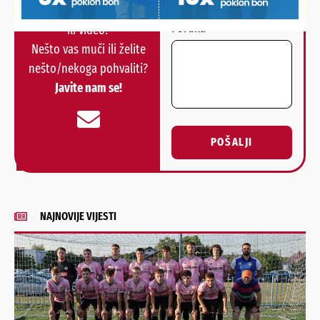
Imate priču, vijest, fotku
Poruka
ili video?
Nešto vas muči ili želite
nešto/nekoga pohvaliti?
Javite nam se!
POŠALJI
Alternative:
NAJNOVIJE VIJESTI