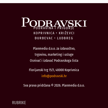
PODRAVINA I PRIGORJE
KOPRIVNICA • KRIŽEVCI
ĐURĐEVAC • LUDBREG
Planmedia d.o.o. za izdavaštvo,
trgovinu, marketing i usluge
Osnivač i izdavač Podravskoga lista
Florijanski trg 15/1, 48000 Koprivnica
@ofni
rh.iksvardop
Sva prava pridržana © 2026. Planmedia d.o.o.
RUBRIKE