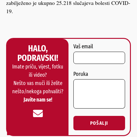
zabilježeno je ukupno 25.218 slučajeva bolesti COVID-
19.
HALO,
Vaš email
PODRAVSKI!
Imate priču, vijest, fotku
Poruka
ili video?
Nešto vas muči ili želite
nešto/nekoga pohvaliti?
Javite nam se!
POŠALJI
Alternative: