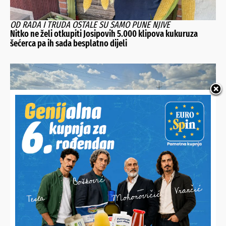
OD RADA I TRUDA OSTALE SU SAMO PUNE NJIVE
Nitko ne želi otkupiti Josipovih 5.000 klipova kukuruza
šećerca pa ih sada besplatno dijeli
IGNORIRAO UPOZORENJA VATROGASACA
Palio stari trosjed pa zapalio susjedov pašnjak