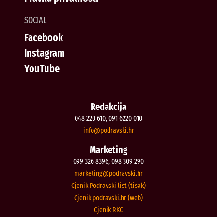
SOCIAL
Facebook
Instagram
YouTube
Redakcija
048 220 610, 091 6220 010
@ofni
rh.iksvardop
Marketing
099 326 8396, 098 309 290
@gnitekram
rh.iksvardop
Cjenik Podravski list (tisak)
Cjenik podravski.hr (web)
Cjenik RKC