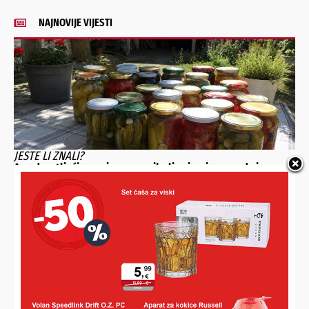
NAJNOVIJE VIJESTI
JESTE LI ZNALI?
Ana desetljećima priprema najbolju zimnicu, a sada je
otkrila svoj jednostavni recept i iznenadila brojne domaćice