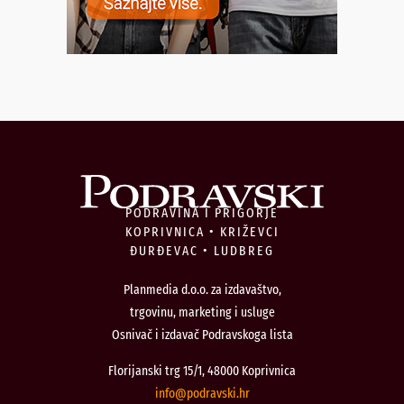
PODRAVINA I PRIGORJE
KOPRIVNICA • KRIŽEVCI
ĐURĐEVAC • LUDBREG
Planmedia d.o.o. za izdavaštvo,
trgovinu, marketing i usluge
Osnivač i izdavač Podravskoga lista
Florijanski trg 15/1, 48000 Koprivnica
@ofni
rh.iksvardop