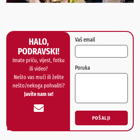
HALO,
Vaš email
PODRAVSKI!
Imate priču, vijest, fotku
Poruka
ili video?
Nešto vas muči ili želite
nešto/nekoga pohvaliti?
Javite nam se!
POŠALJI
Alternative: