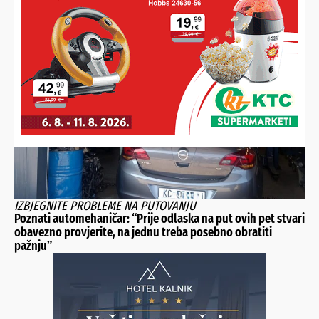
NOVO OMILJENO OKUPLJALIŠTE
Ispod dravskog mosta kupa ih se i roštilja preko 100, a za
sve one koji ljetuju na Jadranu imaju samo jednu kratku
poruku!
IZBJEGNITE PROBLEME NA PUTOVANJU
Poznati automehaničar: “Prije odlaska na put ovih pet stvari
obavezno provjerite, na jednu treba posebno obratiti
pažnju”