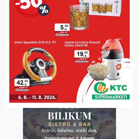
POVIJESNI USPJEH U SAD-U
Koprivničanci osvojili svjetsko srebro u Houstonu
VELIKO PRIZNANJE ZA ZORANA ŽILIĆA
Bivši koprivnički atletičar imenovan izbornikom
reprezentacije za cestovne utrke