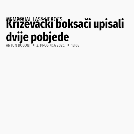
MEMORIJAL LAST HEROES
Križevački boksači upisali
dvije pobjede
ANTUN BOBONJ
2. PROSINCA 2025.
18:08