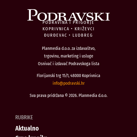
PODRAVINA I PRIGORJE
KOPRIVNICA • KRIŽEVCI
ĐURĐEVAC • LUDBREG
Planmedia d.o.o. za izdavaštvo,
trgovinu, marketing i usluge
Osnivač i izdavač Podravskoga lista
Florijanski trg 15/1, 48000 Koprivnica
@ofni
rh.iksvardop
Sva prava pridržana © 2026. Planmedia d.o.o.
RUBRIKE
Aktualno