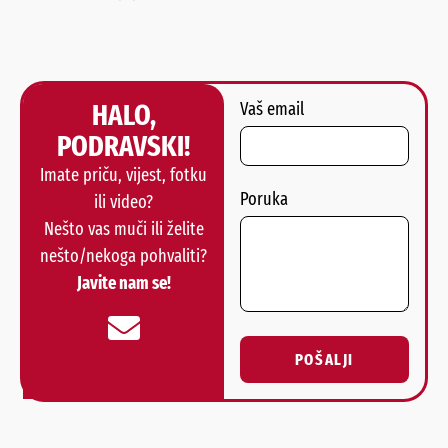
HALO,
Vaš email
PODRAVSKI!
Imate priču, vijest, fotku
Poruka
ili video?
Nešto vas muči ili želite
nešto/nekoga pohvaliti?
Javite nam se!
POŠALJI
Alternative: