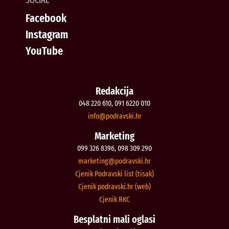
Facebook
Instagram
YouTube
Redakcija
048 220 610, 091 6220 010
@ofni
rh.iksvardop
Marketing
099 326 8396, 098 309 290
@gnitekram
rh.iksvardop
Cjenik Podravski list (tisak)
Cjenik podravski.hr (web)
Cjenik RKC
Besplatni mali oglasi