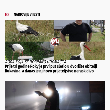
NAJNOVIJE VIJESTI
RODA KOJA SE DOBRANO UDOMAĆILA
Prije tri godine Roky je prvi put sletio u dvorište obitelji
Rukavina, a danas je njihovo prijateljstvo neraskidivo