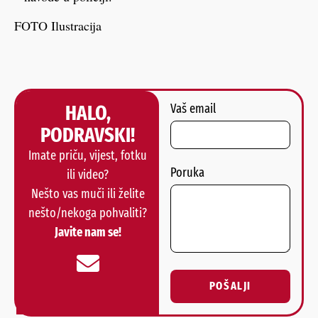
FOTO Ilustracija
HALO,
Vaš email
PODRAVSKI!
Imate priču, vijest, fotku
Poruka
ili video?
Nešto vas muči ili želite
nešto/nekoga pohvaliti?
Javite nam se!
POŠALJI
Alternative: