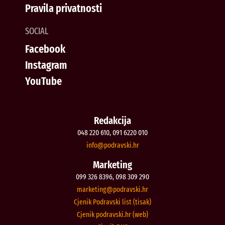
Pravila privatnosti
SOCIAL
Facebook
Instagram
YouTube
Redakcija
048 220 610, 091 6220 010
@ofni
rh.iksvardop
Marketing
099 326 8396, 098 309 290
@gnitekram
rh.iksvardop
Cjenik Podravski list (tisak)
Cjenik podravski.hr (web)