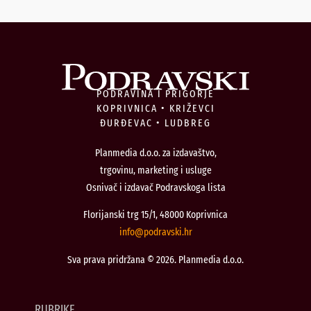
PODRAVINA I PRIGORJE
KOPRIVNICA • KRIŽEVCI
ĐURĐEVAC • LUDBREG
Planmedia d.o.o. za izdavaštvo,
trgovinu, marketing i usluge
Osnivač i izdavač Podravskoga lista
Florijanski trg 15/1, 48000 Koprivnica
@ofni
rh.iksvardop
Sva prava pridržana © 2026. Planmedia d.o.o.
RUBRIKE