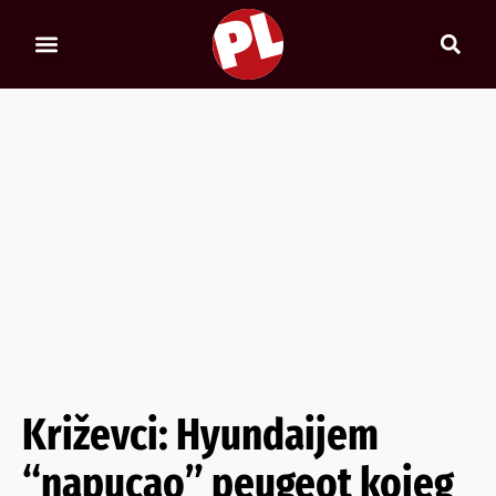
Križevci: Hyundaijem
“napucao” peugeot kojeg