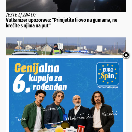
JESTE LI ZNALI?
Vulkanizer upozorava: “Primjetite li ovo na gumama, ne
krećite s njima na put”
ISKLJUČEN JE IZ PROMETA
Vozio auto s vidljivim preinakama, tehnički otkrio dva
opasna i niz većih nedostataka