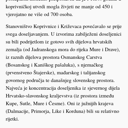
koprivničkoj utvrdi mogla živjeti ne manje od 450 i
vjerojatno ne više od 700 osoba.
Stanovništvo Koprivnice i Križevaca povećavalo se prije
svega doseljavanjem. U izvorima zabilježeni doseljenici
su bili podrijetlom iz gotovo svih dijelova hrvatskih
zemalja (od Jadranskoga mora do rijeka Mure i Drave),
iz raznih dijelova prostora Osmanskog Carstva
(Bosanskog i Kaniškog pašaluka), s njemačkog
(prvenstveno Štajerske), mađarskog i talijanskog
govornog područja te današnjeg slovenskog prostora.
Najveća je koncentracija doseljenika iz sjevernog dijela
Hrvatsko-slavonskog kraljevstva (iz prostora između
Kupe, Sutle, Mure i Česme). Oni iz južnijih krajeva
(Dalmacije, Primorja, Like i Korduna) bili su relativno
rijetki.