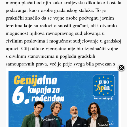
moraju plaćati od njih kako kraljevsku diku tako i ostala
podavanja, kao i osobe građanskog staleža. To je
praktički značilo da se vojne osobe podvrgnu javnim
teretima koje su redovito snosili građani, ali i otvaralo
mogućnost njihova ravnopravnog sudjelovanja u
civilnim poslovima i mogućnost sudjelovanje u gradskoj
upravi. Cilj odluke vjerojatno nije bio izjednačiti vojne
s civilnim stanovnicima u pogledu gradskih
samoupravnih prava, već je prije svega bila povezan s
teškom naplatom poreza koji su bili potrebni jer se još
vodio tzv. Dugi rat (1593.-1606.). Problemi s plaćanjem
poreza nisu bili odmah riješeni što je vidljivo 1604.
godine, kada se Hrvatsko-slavonski sabor tužio kralju
Rudolfu zbog toga što grad Koprivnica ne plaća porez.
Gradnja cesta
Odnose između grada Koprivnice i koprivničkog