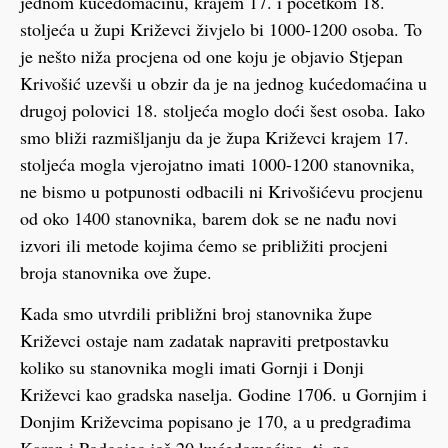
jednom kućedomaćinu, krajem 17. i početkom 18.
stoljeća u župi Križevci živjelo bi 1000-1200 osoba. To
je nešto niža procjena od one koju je objavio Stjepan
Krivošić uzevši u obzir da je na jednog kućedomaćina u
drugoj polovici 18. stoljeća moglo doći šest osoba. Iako
smo bliži razmišljanju da je župa Križevci krajem 17.
stoljeća mogla vjerojatno imati 1000-1200 stanovnika,
ne bismo u potpunosti odbacili ni Krivošićevu procjenu
od oko 1400 stanovnika, barem dok se ne nađu novi
izvori ili metode kojima ćemo se približiti procjeni
broja stanovnika ove župe.
Kada smo utvrdili približni broj stanovnika župe
Križevci ostaje nam zadatak napraviti pretpostavku
koliko su stanovnika mogli imati Gornji i Donji
Križevci kao gradska naselja. Godine 1706. u Gornjim i
Donjim Križevcima popisano je 170, a u predgrađima