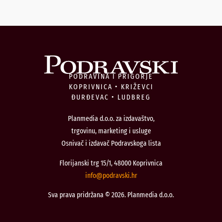
PODRAVINA I PRIGORJE
KOPRIVNICA • KRIŽEVCI
ĐURĐEVAC • LUDBREG
Planmedia d.o.o. za izdavaštvo,
trgovinu, marketing i usluge
Osnivač i izdavač Podravskoga lista
Florijanski trg 15/1, 48000 Koprivnica
@ofni
rh.iksvardop
Sva prava pridržana © 2026. Planmedia d.o.o.