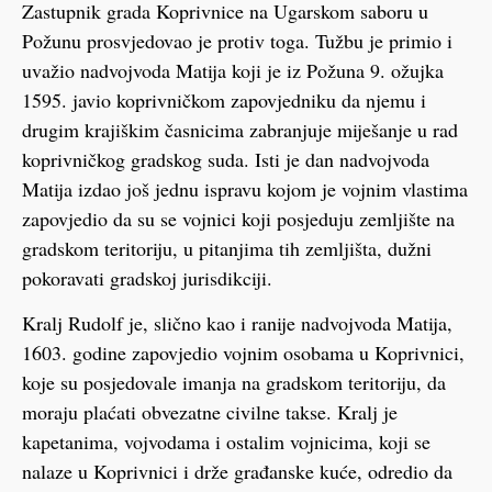
Zastupnik grada Koprivnice na Ugarskom saboru u
Požunu prosvjedovao je protiv toga. Tužbu je primio i
uvažio nadvojvoda Matija koji je iz Požuna 9. ožujka
1595. javio koprivničkom zapovjedniku da njemu i
drugim krajiškim časnicima zabranjuje miješanje u rad
koprivničkog gradskog suda. Isti je dan nadvojvoda
Matija izdao još jednu ispravu kojom je vojnim vlastima
zapovjedio da su se vojnici koji posjeduju zemljište na
gradskom teritoriju, u pitanjima tih zemljišta, dužni
pokoravati gradskoj jurisdikciji.
Kralj Rudolf je, slično kao i ranije nadvojvoda Matija,
1603. godine zapovjedio vojnim osobama u Koprivnici,
koje su posjedovale imanja na gradskom teritoriju, da
moraju plaćati obvezatne civilne takse. Kralj je
kapetanima, vojvodama i ostalim vojnicima, koji se
nalaze u Koprivnici i drže građanske kuće, odredio da