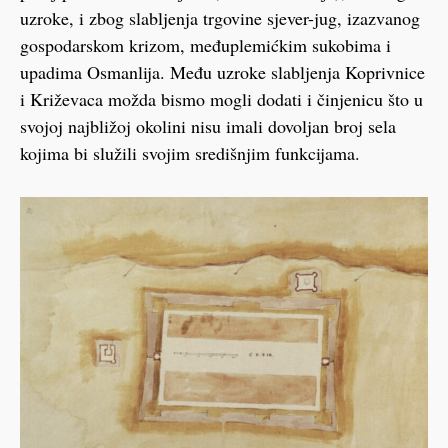
uzroke, i zbog slabljenja trgovine sjever-jug, izazvanog
gospodarskom krizom, međuplemićkim sukobima i
upadima Osmanlija. Među uzroke slabljenja Koprivnice
i Križevaca možda bismo mogli dodati i činjenicu što u
svojoj najbližoj okolini nisu imali dovoljan broj sela
kojima bi služili svojim središnjim funkcijama.