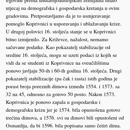
trgovine prema unutarnjoaustrijskim zemljama imalo
utjecaj na demografska i gospodarska kretanja u ovim
gradovima. Pretpostavljamo da je to usmjeravanje
pomoglo Koprivnici u usporavanju i ublažavanju krize.
U drugoj polovici 16. stoljeća stanje se u Koprivnici
bitno izmijenilo. Za Križevce, nažalost, nemamo
sačuvane podatke. Kao pokazatelj stabilizacije od
sredine 16. stoljeća, mogu se uzeti podaci iz kojih se
vidi da se studenti iz Koprivnice na sveučilištima
ponovo javljaju 50-ih i 60-ih godina 16. stoljeća. Drugi
pokazatelj stabilizacije (pa čak i rasta) istih godina je
porast broja poreznih dimova između 1554. i 1573. sa
32 na 45, odnosno za gotovo 50 posto. Nakon 1573.
Koprivnica je ponovo zapala u gospodarsku i
demografsku krizu jer je 1574. bila opustošena gotovo
trećina dimova, a 1576. svi su dimovi bili opustošeni od
Osmanlija, da bi 1596. bila popisana samo četiri dima.