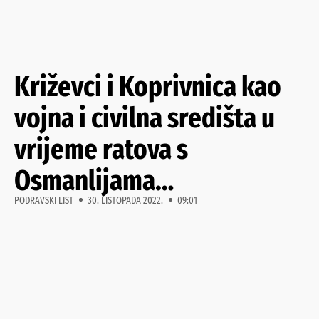
Križevci i Koprivnica kao
vojna i civilna središta u
vrijeme ratova s
Osmanlijama…
PODRAVSKI LIST
30. LISTOPADA 2022.
09:01