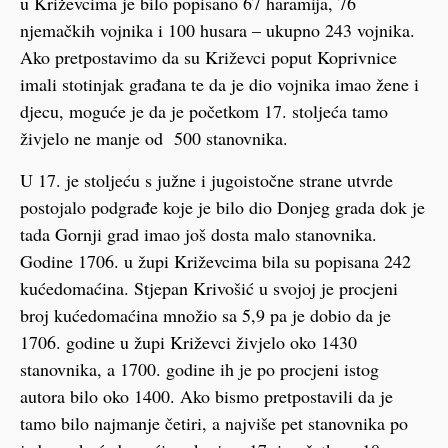
u Križevcima je bilo popisano 67 haramija, 76
njemačkih vojnika i 100 husara – ukupno 243 vojnika.
Ako pretpostavimo da su Križevci poput Koprivnice
imali stotinjak građana te da je dio vojnika imao žene i
djecu, moguće je da je početkom 17. stoljeća tamo
živjelo ne manje od 500 stanovnika.
U 17. je stoljeću s južne i jugoistočne strane utvrde
postojalo podgrađe koje je bilo dio Donjeg grada dok je
tada Gornji grad imao još dosta malo stanovnika.
Godine 1706. u župi Križevcima bila su popisana 242
kućedomaćina. Stjepan Krivošić u svojoj je procjeni
broj kućedomaćina množio sa 5,9 pa je dobio da je
1706. godine u župi Križevci živjelo oko 1430
stanovnika, a 1700. godine ih je po procjeni istog
autora bilo oko 1400. Ako bismo pretpostavili da je
tamo bilo najmanje četiri, a najviše pet stanovnika po