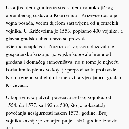
Ustaljivanjem granice te stvaranjem vojnokrajiškog
obrambenog sustava u Koprivnicu i Križevce došla je
vojna posada, većim dijelom sastavljena od njemačkih
vojnika. U Križevcima je 1553. popisano 400 vojnika, a
glavna gradska ulica ubrzo se prozvala
«Germanicaplatea». Nazočnost vojske ublažavala je
gospodarsku krizu jer je vojska kupovala hranu od
građana i domaćeg stanovništva, no u tome je najveću
korist imalo plemstvo koje je preprodavalo proizvode.
No u trgovini sudjeluju i kmetovi, a vjerojatno i građani
Križevaca.
U koprivničkoj utvrdi povećava se broj vojnika, od
1554. do 1577. sa 192 na 530, što je pokazatelj
povećanja nesigurnosti nakon 1573. godine. Broj
vojnika kasnije je smanjen pa je 1580. godine iznosio
441.