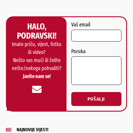
HALO,
Vaš email
PODRAVSKI!
Imate priču, vijest, fotku
Poruka
ili video?
Nešto vas muči ili želite
nešto/nekoga pohvaliti?
Javite nam se!
POŠALJI
Alternative:
NAJNOVIJE VIJESTI