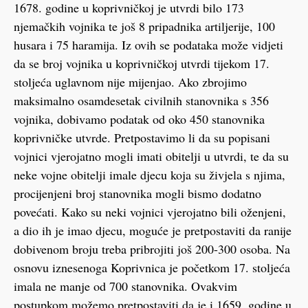
1678. godine u koprivničkoj je utvrdi bilo 173
njemačkih vojnika te još 8 pripadnika artiljerije, 100
husara i 75 haramija. Iz ovih se podataka može vidjeti
da se broj vojnika u koprivničkoj utvrdi tijekom 17.
stoljeća uglavnom nije mijenjao. Ako zbrojimo
maksimalno osamdesetak civilnih stanovnika s 356
vojnika, dobivamo podatak od oko 450 stanovnika
koprivničke utvrde. Pretpostavimo li da su popisani
vojnici vjerojatno mogli imati obitelji u utvrdi, te da su
neke vojne obitelji imale djecu koja su živjela s njima,
procijenjeni broj stanovnika mogli bismo dodatno
povećati. Kako su neki vojnici vjerojatno bili oženjeni,
a dio ih je imao djecu, moguće je pretpostaviti da ranije
dobivenom broju treba pribrojiti još 200-300 osoba. Na
osnovu iznesenoga Koprivnica je početkom 17. stoljeća
imala ne manje od 700 stanovnika. Ovakvim
postupkom možemo pretpostaviti da je i 1659. godine u