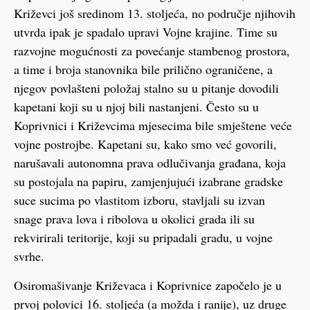
Križevci još sredinom 13. stoljeća, no područje njihovih
utvrda ipak je spadalo upravi Vojne krajine. Time su
razvojne mogućnosti za povećanje stambenog prostora,
a time i broja stanovnika bile prilično ograničene, a
njegov povlašteni položaj stalno su u pitanje dovodili
kapetani koji su u njoj bili nastanjeni. Često su u
Koprivnici i Križevcima mjesecima bile smještene veće
vojne postrojbe. Kapetani su, kako smo već govorili,
narušavali autonomna prava odlučivanja građana, koja
su postojala na papiru, zamjenjujući izabrane gradske
suce sucima po vlastitom izboru, stavljali su izvan
snage prava lova i ribolova u okolici grada ili su
rekvirirali teritorije, koji su pripadali gradu, u vojne
svrhe.
Osiromašivanje Križevaca i Koprivnice započelo je u
prvoj polovici 16. stoljeća (a možda i ranije), uz druge