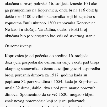
ukućana u prvoj polovici 16. stoljeća iznosio 10 i ako
ga primijenimo na Koprivnicu, onda bi na 116 obitelji
došlo oko 1100 civilnih stanovnika koji bi zajedno s
vojnicima činili ukupno 1300 stanovnika Koprivnice.
No kao i u slučaju Varaždina, ovako visoki broj
ukućana bio je vjerojatno bio viši od stvarnog stanja.
Osiromašivanje
Koprivnica je od početka do sredine 16. stoljeća
doživjela gospodarsko osiromašivanje i očiti pad broja
ukupnog stanovnika o čemu dovoljno govori usporedba
broja poreznih dimova za 1517. godinu kada su
popisana 82 porezna dima i 1554. kada je Koprivnica
imala 32 dima, dakle, dva i pol puta manje poreznih
dimova. Spomenimo da se već 1520. mogao vidjeti
znak novog poremećaja koji je jasni pokazatelj