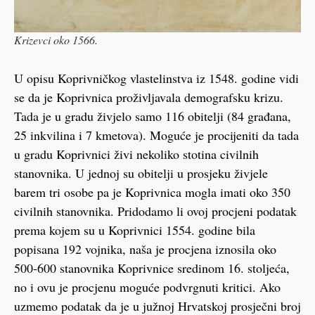
Krizevci oko 1566.
U opisu Koprivničkog vlastelinstva iz 1548. godine vidi
se da je Koprivnica proživljavala demografsku krizu.
Tada je u gradu živjelo samo 116 obitelji (84 građana,
25 inkvilina i 7 kmetova). Moguće je procijeniti da tada
u gradu Koprivnici živi nekoliko stotina civilnih
stanovnika. U jednoj su obitelji u prosjeku živjele
barem tri osobe pa je Koprivnica mogla imati oko 350
civilnih stanovnika. Pridodamo li ovoj procjeni podatak
prema kojem su u Koprivnici 1554. godine bila
popisana 192 vojnika, naša je procjena iznosila oko
500-600 stanovnika Koprivnice sredinom 16. stoljeća,
no i ovu je procjenu moguće podvrgnuti kritici. Ako
uzmemo podatak da je u južnoj Hrvatskoj prosječni broj