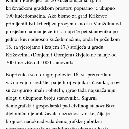
Karan i Podgajec još 20 kućedomaćina, tj. na
križevačkom gradskom prostoru popisano je ukupno
190 kućedomaćina. Ako bismo za grad Križevce
primijenili isti kriterij za procjenu kao i u Varaždinu od
prosječno najmanje četiri, a najviše pet stanovnika po
jednoj kući odnosno kućedomaćinu, onda bi početkom
18. (a vjerojatno i krajem 17.) stoljeća u gradu
Križevcima (Donjem i Gornjem) živjelo ne manje od
700 i ne više od 1000 stanovnika.
Koprivnica se u drugoj polovici 16. st. pretvorila u
važno vojno središte, pa je broj vojnika i časnika, a ovi
su zasigurno imali i obitelji, igrao tada najznačajniju
ulogu u ukupnom broju stanovnika. Sigurni
demografski i gospodarski pad civilnog stanovništva
djelomično je ublažavala nazočnost vojske, čija je
brojnost nadoknađivala demografske gubitke i
vjerojatno utjecala na stabilizaciju ukupnog broja