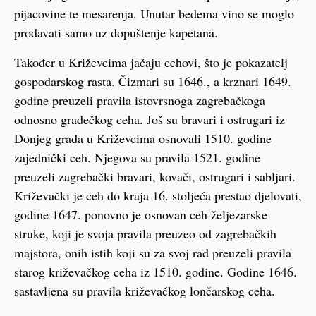
pijacovine te mesarenja. Unutar bedema vino se moglo
prodavati samo uz dopuštenje kapetana.
Također u Križevcima jačaju cehovi, što je pokazatelj
gospodarskog rasta. Čizmari su 1646., a krznari 1649.
godine preuzeli pravila istovrsnoga zagrebačkoga
odnosno gradečkog ceha. Još su bravari i ostrugari iz
Donjeg grada u Križevcima osnovali 1510. godine
zajednički ceh. Njegova su pravila 1521. godine
preuzeli zagrebački bravari, kovači, ostrugari i sabljari.
Križevački je ceh do kraja 16. stoljeća prestao djelovati,
godine 1647. ponovno je osnovan ceh željezarske
struke, koji je svoja pravila preuzeo od zagrebačkih
majstora, onih istih koji su za svoj rad preuzeli pravila
starog križevačkog ceha iz 1510. godine. Godine 1646.
sastavljena su pravila križevačkog lončarskog ceha.