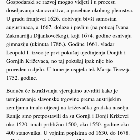
Gospodarski se razvoj mogao vidjeti i u procesu
doseljavanja stanovništva, a posebice okolnog plemstva.
U gradu franjevci 1626. dobivaju bivši samostan
augustinaca, a 1667. dolaze i pavlini (na poticaj Ivana
Zakmardija Dijankovečkog), koji 1674. godine osnivaju
gimnaziju (ukinuta 1786.). Godine 1661. vladar
Leopold I. izveo je prvi pokušaj ujedinjenja Donjih i
Gornjih Križevaca, no taj pokušaj ipak nije bio
proveden u djelo. U tome je uspjela tek Marija Terezija
1752. godine.
Buduća će istraživanja vjerojatno utvrditi kako je
usmjeravanje slavonske trgovine prema austrijskim
zemljama imalo utjecaj na križevačka gradska naselja.
Ranije smo pretpostavili da su Gornji i Donji Križevci
oko 1520. imali približno 1500, oko 1550. godine oko
400 stanovnika. U vojnim popisima od 1630. do 1678.