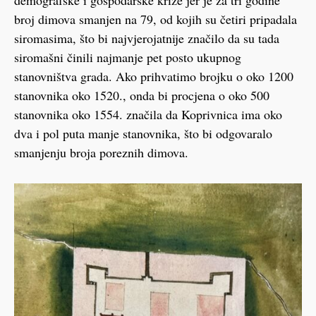
demografske i gospodarske krize jer je za tri godine
broj dimova smanjen na 79, od kojih su četiri pripadala
siromasima, što bi najvjerojatnije značilo da su tada
siromašni činili najmanje pet posto ukupnog
stanovništva grada. Ako prihvatimo brojku o oko 1200
stanovnika oko 1520., onda bi procjena o oko 500
stanovnika oko 1554. značila da Koprivnica ima oko
dva i pol puta manje stanovnika, što bi odgovaralo
smanjenju broja poreznih dimova.