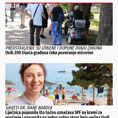
PREDSTAVLJENJE SU IZMJENE I DOPUNE DVAJU ZAKONA
Ovih 200 tisuća građana čeka povećanje mirovine
SAVJETI DR. IVANE BARDEK
Liječnica pojasnila što točno označava SPF na kremi za
sunčanje i upozorila na jednu važnu stvar koju većina ljudi