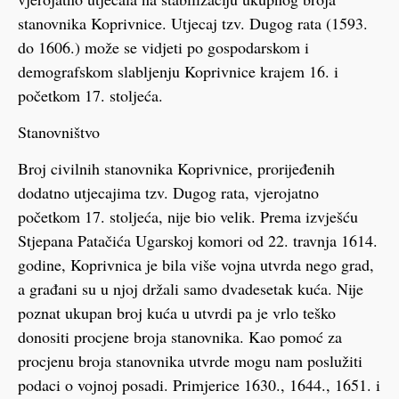
stanovnika Koprivnice. Utjecaj tzv. Dugog rata (1593.
do 1606.) može se vidjeti po gospodarskom i
demografskom slabljenju Koprivnice krajem 16. i
početkom 17. stoljeća.
Stanovništvo
Broj civilnih stanovnika Koprivnice, prorijeđenih
dodatno utjecajima tzv. Dugog rata, vjerojatno
početkom 17. stoljeća, nije bio velik. Prema izvješću
Stjepana Patačića Ugarskoj komori od 22. travnja 1614.
godine, Koprivnica je bila više vojna utvrda nego grad,
a građani su u njoj držali samo dvadesetak kuća. Nije
poznat ukupan broj kuća u utvrdi pa je vrlo teško
donositi procjene broja stanovnika. Kao pomoć za
procjenu broja stanovnika utvrde mogu nam poslužiti
podaci o vojnoj posadi. Primjerice 1630., 1644., 1651. i