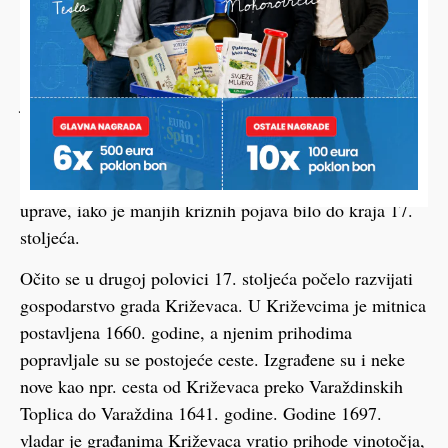
kapetana regulirala je 1635. posebna kraljevska
komisija u kojoj su sudjelovali predstavnici hrvatsko-
slavonskih staleža i kraljevskih vojnih vlasti. Komisija
je utvrdila da vojne vlasti gotovo svakodnevno nanose
različite štete građanima i dobrima slobodnog i
kraljevskog grada Koprivnice. Nakon 1635. više nije
bilo ozbiljnijih nesuglasica između civilne i vojne
uprave, iako je manjih kriznih pojava bilo do kraja 17.
stoljeća.
Očito se u drugoj polovici 17. stoljeća počelo razvijati
gospodarstvo grada Križevaca. U Križevcima je mitnica
postavljena 1660. godine, a njenim prihodima
popravljale su se postojeće ceste. Izgrađene su i neke
nove kao npr. cesta od Križevaca preko Varaždinskih
Toplica do Varaždina 1641. godine. Godine 1697.
vladar je građanima Križevaca vratio prihode vinotočja,