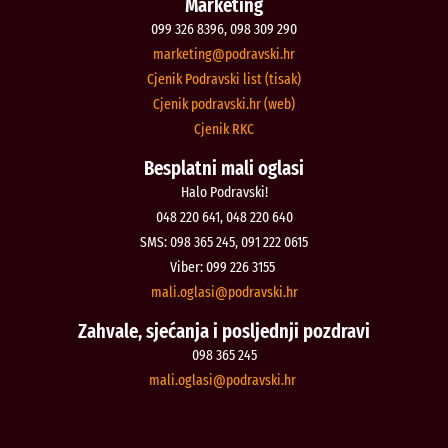
Marketing
099 326 8396, 098 309 290
@gnitekram
rh.iksvardop
Cjenik Podravski list (tisak)
Cjenik podravski.hr (web)
Cjenik RKC
Besplatni mali oglasi
Halo Podravski!
048 220 641, 048 220 640
SMS: 098 365 245, 091 222 0615
Viber: 099 226 3155
@isalgo.ilam
rh.iksvardop
Zahvale, sjećanja i posljednji pozdravi
098 365 245
@isalgo.ilam
rh.iksvardop