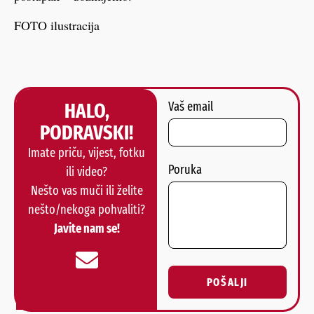
FOTO ilustracija
HALO,
Vaš email
PODRAVSKI!
Imate priču, vijest, fotku
Poruka
ili video?
Nešto vas muči ili želite
nešto/nekoga pohvaliti?
Javite nam se!
POŠALJI
Alternative: