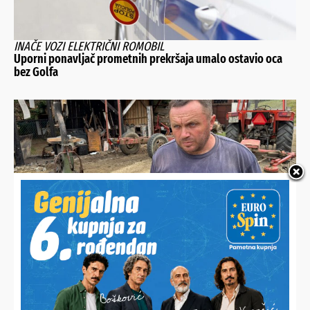
INAČE VOZI ELEKTRIČNI ROMOBIL
Uporni ponavljač prometnih prekršaja umalo ostavio oca
bez Golfa
POŽAR JE OBITELJI VRABEC NAPRAVIO 35.000 EURA ŠTETE, A
MNOGI USKOČILI U POMOĆ
Zlatko radi u šumi i pomaže manjim poljoprivrednicima, bez
mehanizacije je kao bez ruku