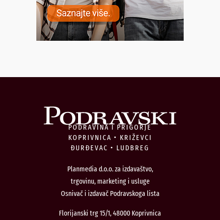
PODRAVINA I PRIGORJE
KOPRIVNICA • KRIŽEVCI
ĐURĐEVAC • LUDBREG
Planmedia d.o.o. za izdavaštvo,
trgovinu, marketing i usluge
Osnivač i izdavač Podravskoga lista
Florijanski trg 15/1, 48000 Koprivnica