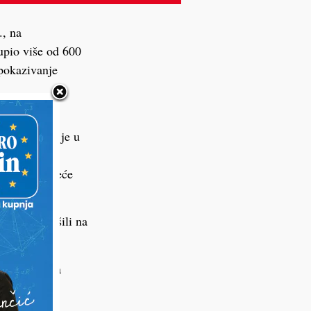
., na
upio više od 600
 pokazivanje
nastupima i
ušelj, koja je u
nu medalju.
a izborio treće
rijama završili na
sportašima da