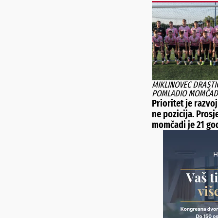
MIKLINOVEC DRASTI
POMLADIO MOMČAD
Prioritet je razvoj
ne pozicija. Prosj
momčadi je 21 go