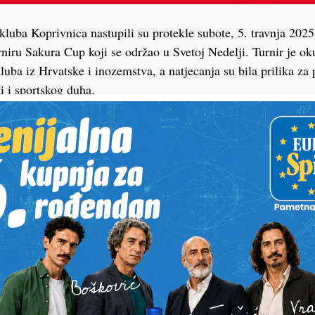
kluba Koprivnica nastupili su protekle subote, 5. travnja 2025
ru Sakura Cup koji se održao u Svetoj Nedelji. Turnir je ok
kluba iz Hrvatske i inozemstva, a natjecanja su bila prilika za
i i sportskog duha.
edstavljalo je pet natjecatelja koji su se istaknuli zapaženim 
azinu judo umijeća. Najuspješnija među njima bila je Klarisa Kr
ica U10 do 40 kilograma osvojila odlično drugo mjesto i srebr
Borna Šumiga, koji je u kategoriji dječaka U10 do 50 kilogram
 medalju.
u bili su Hana Vargović i Jakov Lončar, koji su u svojim katego
k je Martin Terzić turnir završio na devetom mjestu.
su jedan pokazatelj kvalitetnog rada u klubu i poticaj mladim 
s jednakim entuzijazmom i predanošću.