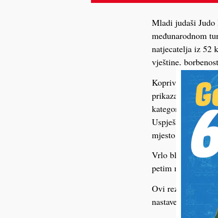
Mladi judaši Judo 
međunarodnom turni
natjecatelja iz 52 
vještine, borbenost
Koprivnički klub pr
prikazali visoku r
kategoriji djevojč
Uspješan je bio i 
mjesto i brončanu
Vrlo blizu postolj
petim mjestima, do
Ovi rezultati još 
nastave trenirati 