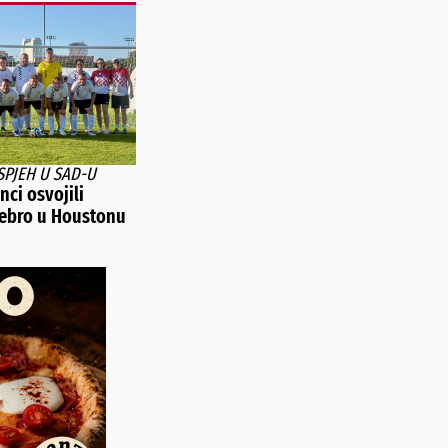
SPJEH U SAD-U
ci osvojili
rebro u Houstonu