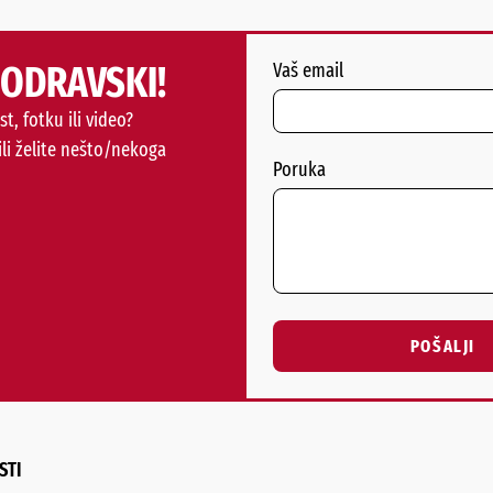
PODRAVSKI!
Vaš email
st, fotku ili video?
ili želite nešto/nekoga
Poruka
POŠALJI
Alternative:
STI