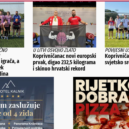
ČNO
U LITVI OSVOJIO ZLATO
POVIJESNI U
Koprivničanac novi europski
Koprivničan
 igrača, a
prvak, digao 232,5 kilograma
svjetsko s
ek
i skinuo hrvatski rekord
dina