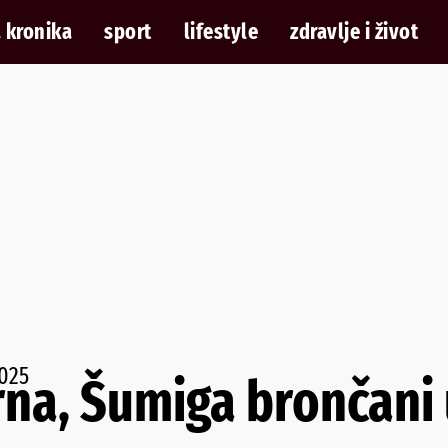
 kronika
sport
lifestyle
zdravlje i život
025
rna, Šumiga brončani 