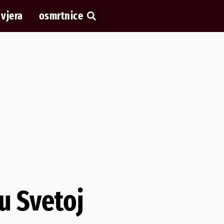
vjera
osmrtnice
u Svetoj