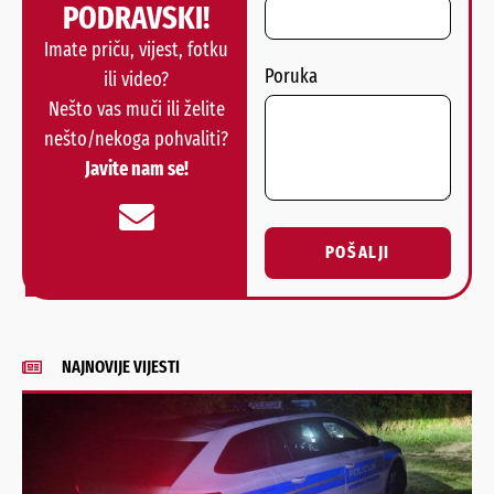
PODRAVSKI!
Imate priču, vijest, fotku
Poruka
ili video?
Nešto vas muči ili želite
nešto/nekoga pohvaliti?
Javite nam se!
POŠALJI
Alternative:
NAJNOVIJE VIJESTI