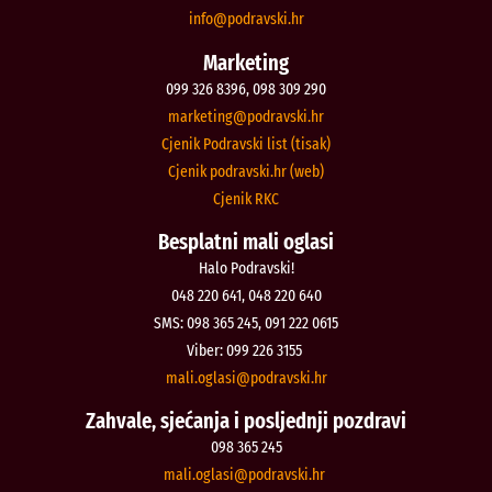
@ofni
rh.iksvardop
Marketing
099 326 8396, 098 309 290
@gnitekram
rh.iksvardop
Cjenik Podravski list (tisak)
Cjenik podravski.hr (web)
Cjenik RKC
Besplatni mali oglasi
Halo Podravski!
048 220 641, 048 220 640
SMS: 098 365 245, 091 222 0615
Viber: 099 226 3155
@isalgo.ilam
rh.iksvardop
Zahvale, sjećanja i posljednji pozdravi
098 365 245
@isalgo.ilam
rh.iksvardop