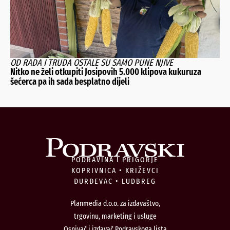
OD RADA I TRUDA OSTALE SU SAMO PUNE NJIVE
Nitko ne želi otkupiti Josipovih 5.000 klipova kukuruza
šećerca pa ih sada besplatno dijeli
PODRAVINA I PRIGORJE
KOPRIVNICA • KRIŽEVCI
ĐURĐEVAC • LUDBREG
Planmedia d.o.o. za izdavaštvo,
trgovinu, marketing i usluge
Osnivač i izdavač Podravskoga lista