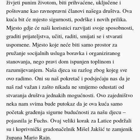
živjeti punim životom, biti prihvaćene, uključene i
poštovane kao ravnopravni članovi našega društva. Ova
kuća bit će mjesto sigurnosti, podrške i novih prilika.
Mjesto gdje će naši korisnici razvijati svoje sposobnosti,
graditi prijateljstva, učiti, raditi, smijati se i stvarati
uspomene. Mjesto koje neće biti samo prostor za
pružanje socijalnih usluga boravka i organiziranog
stanovanja, nego pravi dom ispunjen toplinom i
razumijevanjem. Naša djeca su razlog zbog kojeg sve
ovo radimo. Oni su naš pokretač i podsjećaju nas da je
naš rad važan i zašto nikada ne smijemo odustati od
stvaranja društva jednakih mogućnosti. Ovo zajedništvo
neka nam svima bude putokaz da je ova kuća samo
početak građenja sigurne budućnosti za našu djecu –
pojasnila je Fuchs. Ovaj veliki korak za Latice podržali
su i koprivnički gradonačelnik Mišel Jakšić te zamjenik
župana Mario Rajn.