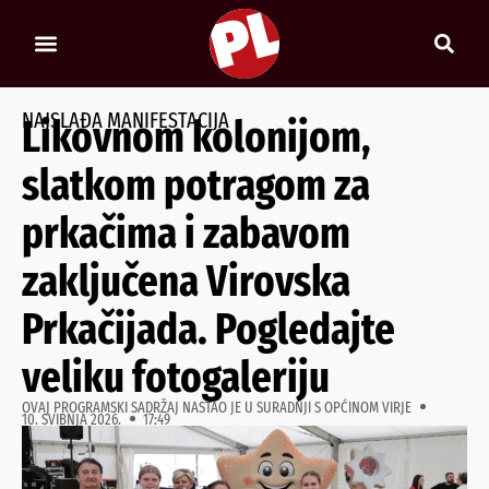
NAJSLAĐA MANIFESTACIJA
Likovnom kolonijom,
slatkom potragom za
prkačima i zabavom
zaključena Virovska
Prkačijada. Pogledajte
veliku fotogaleriju
OVAJ PROGRAMSKI SADRŽAJ NASTAO JE U SURADNJI S OPĆINOM VIRJE
10. SVIBNJA 2026.
17:49