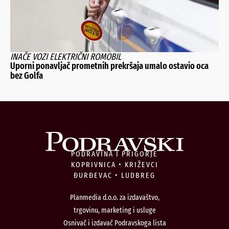
INAČE VOZI ELEKTRIČNI ROMOBIL
Uporni ponavljač prometnih prekršaja umalo ostavio oca
bez Golfa
PODRAVINA I PRIGORJE
KOPRIVNICA • KRIŽEVCI
ĐURĐEVAC • LUDBREG
Planmedia d.o.o. za izdavaštvo,
trgovinu, marketing i usluge
Osnivač i izdavač Podravskoga lista