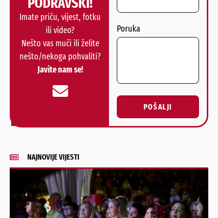
PODRAVSKI!
Imate priču, vijest, fotku
Poruka
ili video?
Nešto vas muči ili želite
nešto/nekoga pohvaliti?
Javite nam se!
POŠALJI
Alternative:
NAJNOVIJE VIJESTI