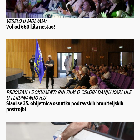
VESELO U MOLVAMA
Vol od 660 kila nestao!
PRIKAZAN I DOKUMENTARNI FILM O OSLOBAĐANJU KARAULE
U FERDINANDOVCU
Slavi se 35. obljetnica osnutka podravskih braniteljskih
postrojbi