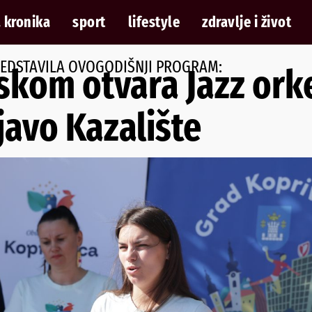
 kronika
sport
lifestyle
zdravlje i život
REDSTAVILA OVOGODIŠNJI PROGRAM:
nskom otvara Jazz ork
javo Kazalište