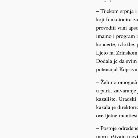
– Tijekom srpnja i
koji funkcionira z
provoditi vani aps
imamo i program n
koncerte, izložbe, 
Ljeto na Zrinskom 
Dodala je da svim 
potencijal Koprivn
– Želimo omogućimo
u park, zatvaranje 
kazalište. Gradski
kazala je direktor
ove ljetne manifest
– Postoje određen
moru uživaju u ov