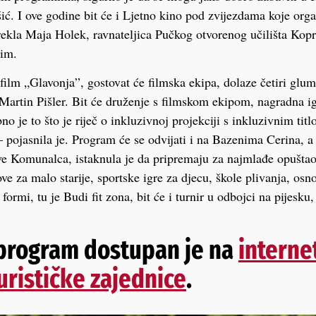
ć. I ove godine bit će i Ljetno kino pod zvijezdama koje org
 rekla Maja Holek, ravnateljica Pučkog otvorenog učilišta Kopr
nim.
film „Glavonja”, gostovat će filmska ekipa, dolaze četiri glu
artin Pišler. Bit će druženje s filmskom ekipom, nagradna ig
bno je to što je riječ o inkluzivnoj projekciji s inkluzivnim ti
– pojasnila je. Program će se odvijati i na Bazenima Cerina, a
e Komunalca, istaknula je da pripremaju za najmlađe opuštaon
e za malo starije, sportske igre za djecu, škole plivanja, osno
u formi, tu je Budi fit zona, bit će i turnir u odbojci na pijesku
 program dostupan je na
interne
Turističke zajednice
.