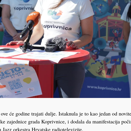
ove će godine trajati dulje. Istaknula je to kao jedan od novit
ičke zajednice grada Koprivnice, i dodala da manifestacija poč
 Jazz orkestra Hrvatske radiotelevizije.