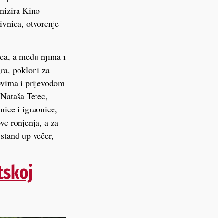
anizira Kino
ivnica, otvorenje
mca, a među njima i
ra, pokloni za
tlovima i prijevodom
 Nataša Tetec,
ice i igraonice,
ve ronjenja, a za
, stand up večer,
tskoj