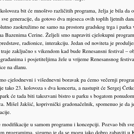
 kolovoza bit će mnoštvo različitih programa, želja je bila d
a sve generacije, da gotovo dva mjeseca ovih toplih ljetnih da
olutno zaokružimo ne samo na prostoru gradskog trga i parka ve
a Bazenima Cerine. Željeli smo napraviti cjelokupni program
predstave, radionice, interakciju. Jedan od noviteta je produl
traje zaključno s vikendom kad bude Renesansni festival – obj
građanima i posjetiteljima žele u vrijeme Renesansnog festiva
ice na dlanu.
 cjelodnevni i višednevni boravak pa ćemo večernji program s
je tako 23. kolovoza s dva koncerta, a nastupit će Sergej Ćetko
 park će tada biti takozvani bistro u parku s bogatom ponudom
ica. Mišel Jakšić, koprivnički gradonačelnik, spomenuo je da j
acije.
e modifikacije u samom programu i koncepciji. Pozvao bih sve
im programima, sigurno je da se mogu jako dobro zabaviti u K