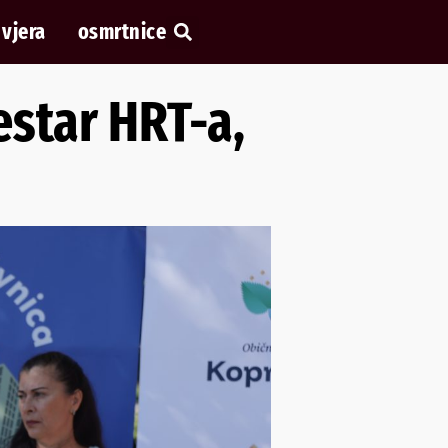
vjera
osmrtnice
estar HRT-a,