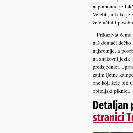
napomenuo je Jakši
Velebit, a kako je
žele učiniti poseb
– Prikazivat ćemo 
naš domaći dečko M
najsretnije, a pose
na znakovni jezik 
predsjednica Uprav
zatim ljetne kampov
one koji žele biti 
obiteljski piknici.
Detaljan
stranici 