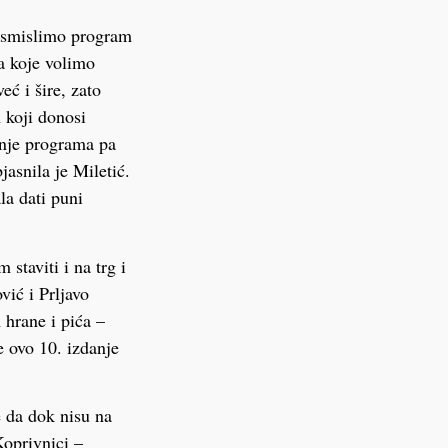
a osmislimo program
na koje volimo
ć i šire, zato
 koji donosi
jenje programa pa
asnila je Miletić.
la dati puni
taviti i na trg i
vić i Prljavo
 hrane i pića –
e ovo 10. izdanje
 da dok nisu na
oprivnici –