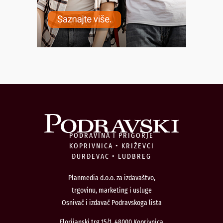
PODRAVINA I PRIGORJE
KOPRIVNICA • KRIŽEVCI
ĐURĐEVAC • LUDBREG
Planmedia d.o.o. za izdavaštvo,
trgovinu, marketing i usluge
Osnivač i izdavač Podravskoga lista
Florijanski trg 15/1, 48000 Koprivnica