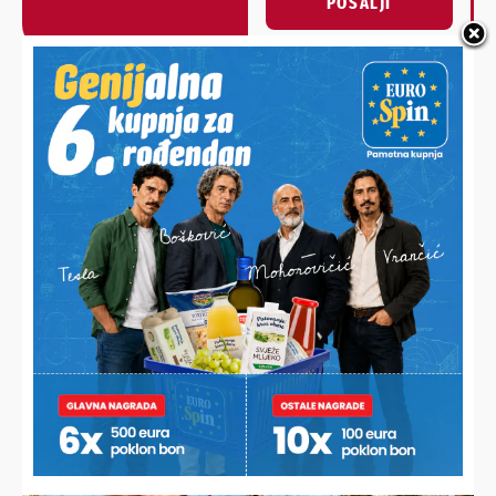
POŠALJI
Alternative:
NAJNOVIJE VIJESTI
PREDSTAVLJENJE SU IZMJENE I DOPUNE DVAJU ZAKONA
Ovih 200 tisuća građana čeka povećanje mirovine