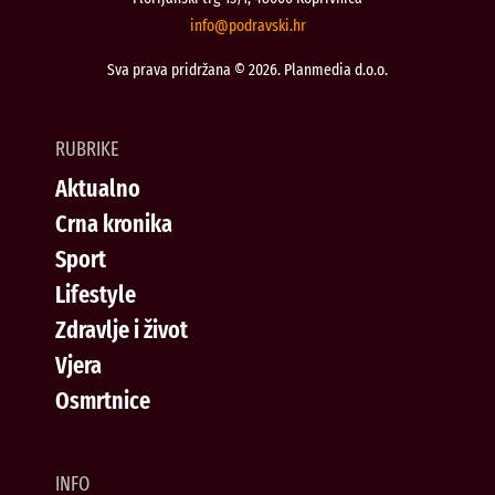
@ofni
rh.iksvardop
Sva prava pridržana © 2026. Planmedia d.o.o.
RUBRIKE
Aktualno
Crna kronika
Sport
Lifestyle
Zdravlje i život
Vjera
Osmrtnice
INFO