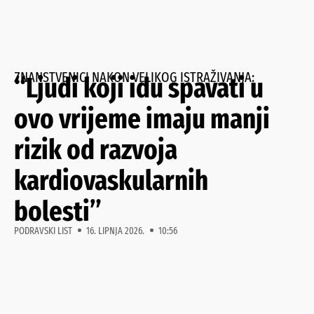
ZNANSTVENICI NAKON VELIKOG ISTRAŽIVANJA:
“Ljudi koji idu spavati u
ovo vrijeme imaju manji
rizik od razvoja
kardiovaskularnih
bolesti”
PODRAVSKI LIST
16. LIPNJA 2026.
10:56