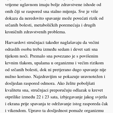
vrijeme uglavnom imaju bolje zdravstvene ishode od
onih čiji se raspored sna stalno mijenja. Sve je više
dokaza da neredovito spavanje može povećati rizik od
srčanih bolesti, metaboličkih poremećaja i drugih
kroničnih zdravstvenih problema.
Harvardovi stručnjaci također naglašavaju da većini
odraslih osoba treba između sedam i devet sati sna
tijekom noći. Premalo sna povezano je s povišenim
krvnim tlakom, upalama u organizmu i većim rizikom
od srčanih bolesti, dok ni pretjerano dugo spavanje nije
nužno korisno. Najzdravijim se pokazuje uravnotežen i
dosljedan raspored odmora. Ako želite poboljšati
kvalitetu sna, stručnjaci preporučuju odlazak u krevet
otprilike između 22 i 23 sata, izbjegavanje jakog svjetla
i ekrana prije spavanja te održavanje istog rasporeda čak
i vikendom. Upravo ta dosljednost pomaže organizmu