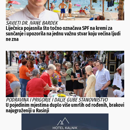
SAVJETI DR. IVANE BARDEK
Liječnica pojasnila što točno označava SPF na kremi za
sunčanje i upozorila na jednu važnu stvar koju većina ljudi
ne zna
PODRAVINA I PRIGORJE I DALJE GUBE STANOVNIŠTVO
U pojedinim mjestima duplo više umrlih od rođenih, brakovi
najugroženiji u Rasinji