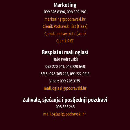
Marketing
099 326 8396, 098 309 290
@gnitekram
rh.iksvardop
Cjenik Podravski list (tisak)
Cjenik podravski.hr (web)
Cjenik RKC
Besplatni mali oglasi
Halo Podravski!
048 220 641, 048 220 640
SMS: 098 365 245, 091 222 0615
Viber: 099 226 3155
@isalgo.ilam
rh.iksvardop
Zahvale, sjećanja i posljednji pozdravi
098 365 245
@isalgo.ilam
rh.iksvardop