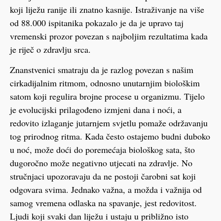
koji liježu ranije ili znatno kasnije. Istraživanje na više
od 88.000 ispitanika pokazalo je da je upravo taj
vremenski prozor povezan s najboljim rezultatima kada
je riječ o zdravlju srca.
Znanstvenici smatraju da je razlog povezan s našim
cirkadijalnim ritmom, odnosno unutarnjim biološkim
satom koji regulira brojne procese u organizmu. Tijelo
je evolucijski prilagođeno izmjeni dana i noći, a
redovito izlaganje jutarnjem svjetlu pomaže održavanju
tog prirodnog ritma. Kada često ostajemo budni duboko
u noć, može doći do poremećaja biološkog sata, što
dugoročno može negativno utjecati na zdravlje. No
stručnjaci upozoravaju da ne postoji čarobni sat koji
odgovara svima. Jednako važna, a možda i važnija od
samog vremena odlaska na spavanje, jest redovitost.
Ljudi koji svaki dan liježu i ustaju u približno isto