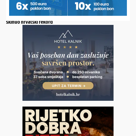
U LITVI OSVOJIO ZLATO
Koprivničanac novi europski prvak, digao 232,5 kilograma i
skinuo hrvatski rekord