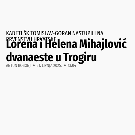
KADETI ŠK TOMISLAV-GORAN NASTUPILI NA
PRVENSTVU HRVATSKE
Lorena i Helena Mihajlović
dvanaeste u Trogiru
ANTUN BOBONJ
21. LIPNJA 2025.
13:04