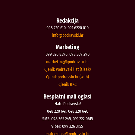
Redakcija
048 220 610, 091 6220 010
@ofni
rh.iksvardop
Marketing
099 326 8396, 098 309 290
@gnitekram
rh.iksvardop
Cjenik Podravski list (tisak)
Cjenik podravski.hr (web)
Cjenik RKC
Besplatni mali oglasi
Halo Podravski!
048 220 641, 048 220 640
SMS: 098 365 245, 091 222 0615
Viber: 099 226 3155
@isalgo.ilam
rh.iksvardop