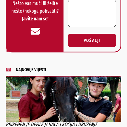
Nešto vas muči ili želite
nešto/nekoga pohvaliti?
Javite nam se!
POŠALJI
Alternative:
NAJNOVIJE VIJESTI
PRIREĐEN JE DEFILE JAHAČA I KOČIJA I DRUŽENJE