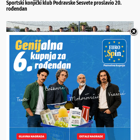
Sportski konjički klub Podravske Sesvete proslavio 20.
rođendan
MIKLINOVEC DRASTIČNO POMLADIO MOMČAD
Prioritet je razvoj igrača, a ne pozicija. Prosjek momčadi je
21 godina