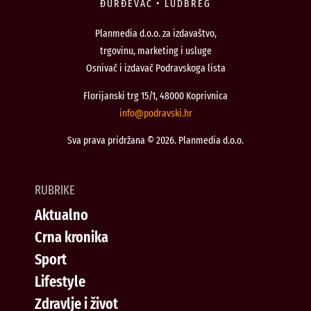
ĐURĐEVAC • LUDBREG
Planmedia d.o.o. za izdavaštvo,
trgovinu, marketing i usluge
Osnivač i izdavač Podravskoga lista
Florijanski trg 15/1, 48000 Koprivnica
@ofni
rh.iksvardop
Sva prava pridržana © 2026. Planmedia d.o.o.
RUBRIKE
Aktualno
Crna kronika
Sport
Lifestyle
Zdravlje i život