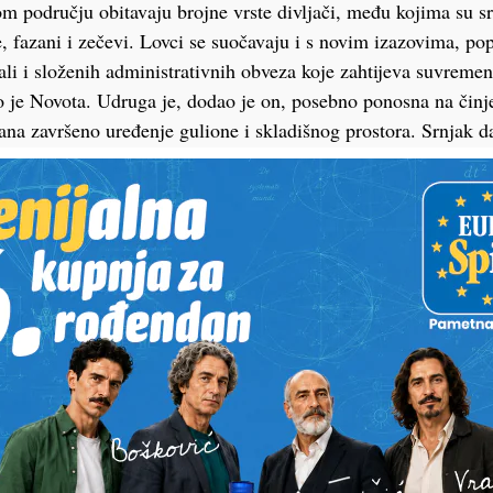
m području obitavaju brojne vrste divljači, među kojima su sr
je, fazani i zečevi. Lovci se suočavaju i s novim izazovima, po
, ali i složenih administrativnih obveza koje zahtijeva suvrem
o je Novota. Udruga je, dodao je on, posebno ponosna na činj
ana završeno uređenje gulione i skladišnog prostora. Srnjak 
uje s Gradom Ludbregom, Hrvatskim lovačkim savezom, Vara
m donatorima i sponzorima koji podupiru njegov rad.
priređen je i kulturno-umjetnički program te izložba dječjih l
stva, a zaslužnim članovima dodijeljena su odlikovanja, kao i 
o odlikovanje prvog red dobio je Stjepan Vusić, odlikovanje
 te odlikovanje treće reda Ervin Ivanuša, Filip Gača, Mario B
Međimurec.