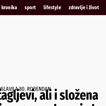
 kronika
sport
lifestyle
zdravlje i život
SLAVILA 80. ROĐENDAN
gljevi, ali i složena