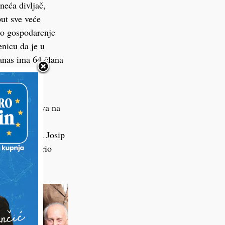
neća divljač,
put sve veće
eno gospodarenje
enicu da je u
danas ima 64 člana
ždinskom
ikovnih radova na
zahvalnice
 drugog reda Josip
latarić, Mario