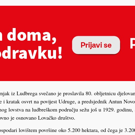
jak iz Ludbrega svečano je proslavila 80. obljetnicu djelova
je i kratak osvrt na povijest Udruge, a predsjednik Antun Novo
anog lovstva na ludbreškom području sežu još u 1929. godinu
novno je osnovano Lovačko društvo.
spodari lovištem površine oko 5.200 hektara, od čega je 3.20