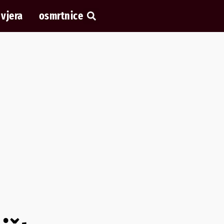
vjera
osmrtnice