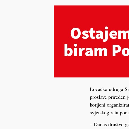
Lovačka udruga Srn
proslave priređen 
korijeni organizir
svjetskog rata po
– Danas društvo go