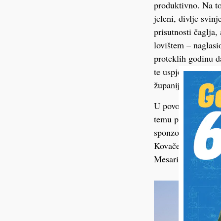
produktivno. Na to
jeleni, divlje svin
prisutnosti čaglja
lovištem – naglasi
proteklih godinu d
te uspješno surađ
županijom i brojni
U povodu jubileja 
temu prirode i lov
sponzorima. Lovačk
Kovaček i Miro Čić
Mesarić i Josip 