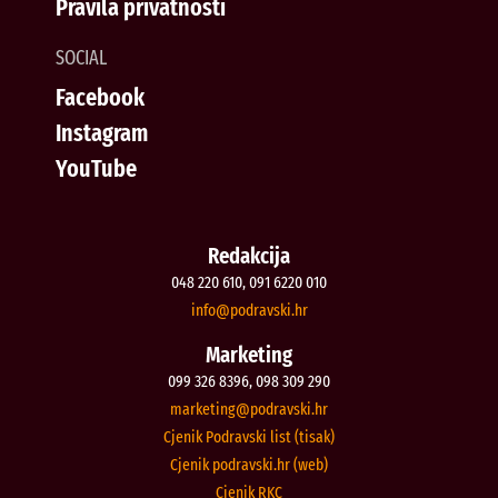
Pravila privatnosti
SOCIAL
Facebook
Instagram
YouTube
Redakcija
048 220 610, 091 6220 010
@ofni
rh.iksvardop
Marketing
099 326 8396, 098 309 290
@gnitekram
rh.iksvardop
Cjenik Podravski list (tisak)
Cjenik podravski.hr (web)
Cjenik RKC