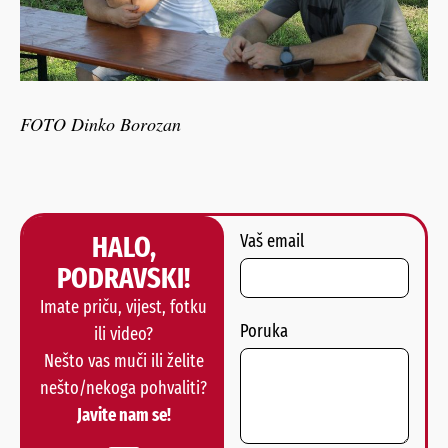
FOTO Dinko Borozan
HALO,
Vaš email
PODRAVSKI!
Imate priču, vijest, fotku
Poruka
ili video?
Nešto vas muči ili želite
nešto/nekoga pohvaliti?
Javite nam se!