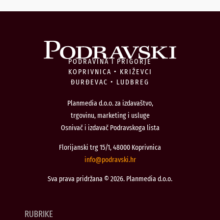
PODRAVINA I PRIGORJE
KOPRIVNICA • KRIŽEVCI
ĐURĐEVAC • LUDBREG
Planmedia d.o.o. za izdavaštvo,
trgovinu, marketing i usluge
Osnivač i izdavač Podravskoga lista
Florijanski trg 15/1, 48000 Koprivnica
@ofni
rh.iksvardop
Sva prava pridržana © 2026. Planmedia d.o.o.
RUBRIKE