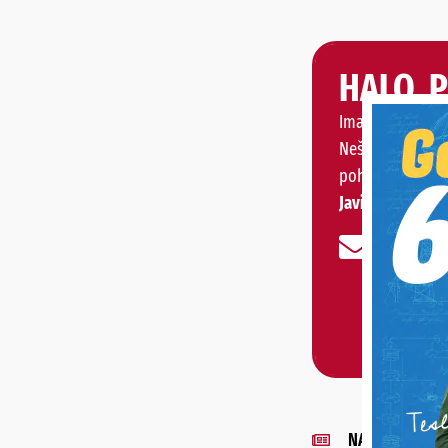
HALO, 
Imate priču, vije
Nešto vas muči 
pohvaliti?
Javite nam se!
NAJNOVIJE VIJE