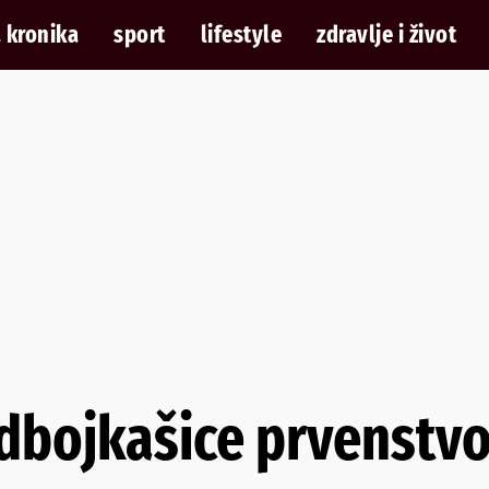
 kronika
sport
lifestyle
zdravlje i život
bojkašice prvenstvo 