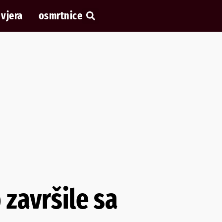
vjera
osmrtnice
završile sa