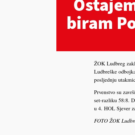
ŽOK Ludbreg zaklju
Ludbreške odbojkaš
posljednju utakmic
Prvenstvo su zavr
set-razliku 58:8. 
u 4. HOL Sjever z
FOTO ŽOK Ludbr