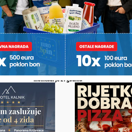
 JAHAČA I
MIKLINOVEC DRASTIČNO
U LITVI OSV
POMLADIO MOMČAD
Koprivniča
 klub
Prioritet je razvoj igrača, a
prvak, dig
e proslavio
ne pozicija. Prosjek
i skinuo hr
momčadi je 21 godina