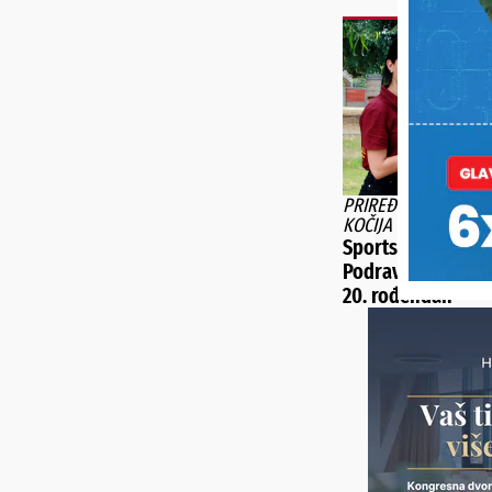
PRIREĐEN JE DEFILE
KOČIJA I DRUŽENJE
Sportski konjički
Podravske Sesvet
20. rođendan