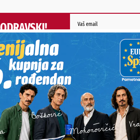
PODRAVSKI!
Vaš email
st, fotku ili video?
ili želite nešto/nekoga
Poruka
POŠALJI
Alternative:
STI