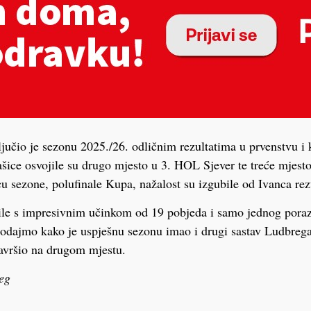
čio je sezonu 2025./26. odličnim rezultatima u prvenstvu i 
ice osvojile su drugo mjesto u 3. HOL Sjever te treće mjesto
u sezone, polufinale Kupa, nažalost su izgubile od Ivanca rez
šile s impresivnim učinkom od 19 pobjeda i samo jednog pora
Dodajmo kako je uspješnu sezonu imao i drugi sastav Ludbrega 
avršio na drugom mjestu.
eg