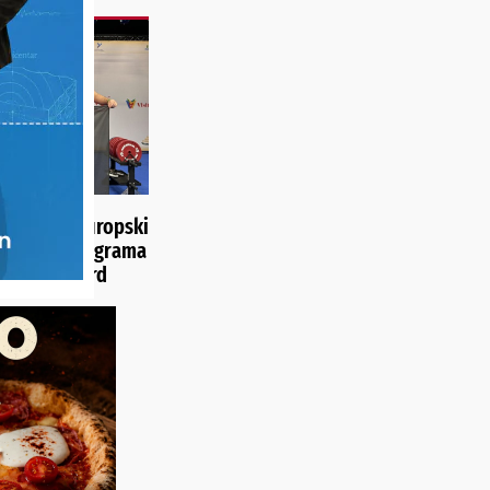
OJIO ZLATO
nac novi europski
ao 232,5 kilograma
vatski rekord