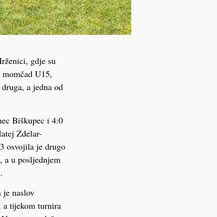
rženici, gdje su
ila momčad U15,
a druga, a jedna od
ec Biškupec i 4:0
atej Zdelar-
3 osvojila je drugo
, a u posljednjem
.
 je naslov
 a tijekom turnira