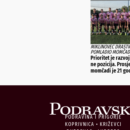
MIKLINOVEC DRASTI
POMLADIO MOMČAD
Prioritet je razvoj
ne pozicija. Prosj
momčadi je 21 go
PODRAVINA I PRIGORJE
KOPRIVNICA • KRIŽEVCI