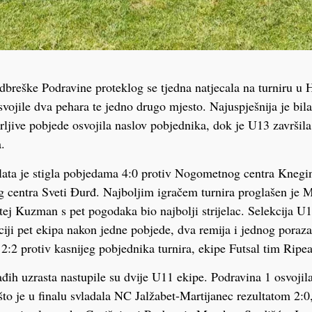
breške Podravine proteklog se tjedna natjecala na turniru u H
osvojile dva pehara te jedno drugo mjesto. Najuspješnija je b
erljive pobjede osvojila naslov pobjednika, dok je U13 završil
.
ta je stigla pobjedama 4:0 protiv Nogometnog centra Knegin
centra Sveti Đurđ. Najboljim igračem turnira proglašen je M
j Kuzman s pet pogodaka bio najbolji strijelac. Selekcija U1
iji pet ekipa nakon jedne pobjede, dva remija i jednog poraza
 2:2 protiv kasnijeg pobjednika turnira, ekipe Futsal tim Ripea
đih uzrasta nastupile su dvije U11 ekipe. Podravina 1 osvojila
to je u finalu svladala NC Jalžabet-Martijanec rezultatom 2:0,