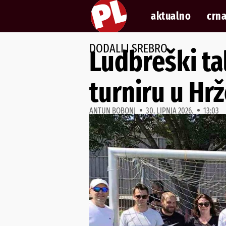
aktualno
crna
DODALI I SREBRO
Ludbreški ta
turniru u Hrž
ANTUN BOBONJ
30. LIPNJA 2026.
13:03