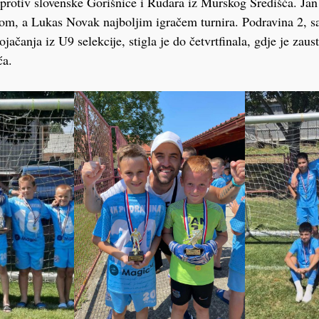
 protiv slovenske Gorišnice i Rudara iz Murskog Središća. J
rom, a Lukas Novak najboljim igračem turnira. Podravina 2, sa
jačanja iz U9 selekcije, stigla je do četvrtfinala, gdje je zau
ća.