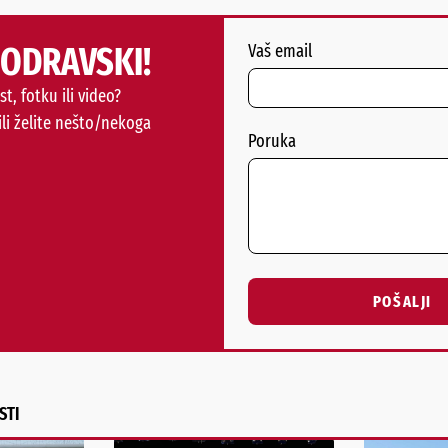
PODRAVSKI!
Vaš email
st, fotku ili video?
ili želite nešto/nekoga
Poruka
POŠALJI
Alternative:
STI