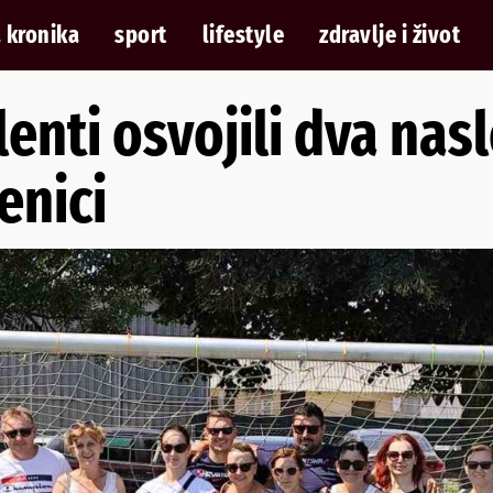
 kronika
sport
lifestyle
zdravlje i život
lenti osvojili dva nas
enici