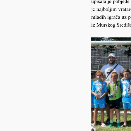
upisala je pobjede
je najboljim vrata
mlađih igrača uz po
iz Murskog Središ