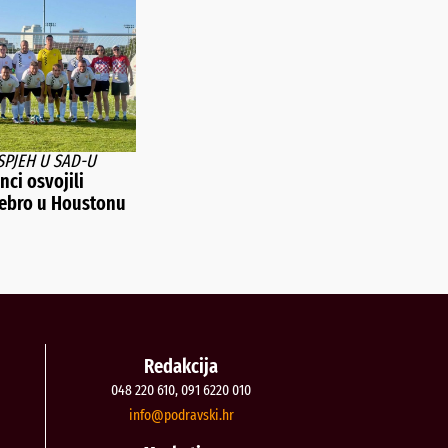
SPJEH U SAD-U
ci osvojili
rebro u Houstonu
Redakcija
048 220 610, 091 6220 010
@ofni
rh.iksvardop