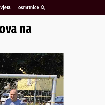
vjera
osmrtnice
lova na