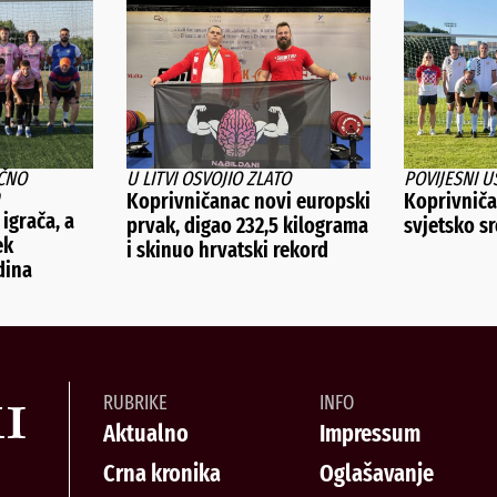
ČNO
U LITVI OSVOJIO ZLATO
POVIJESNI U
Koprivničanac novi europski
Koprivničan
 igrača, a
prvak, digao 232,5 kilograma
svjetsko s
ek
i skinuo hrvatski rekord
dina
RUBRIKE
INFO
Aktualno
Impressum
Crna kronika
Oglašavanje