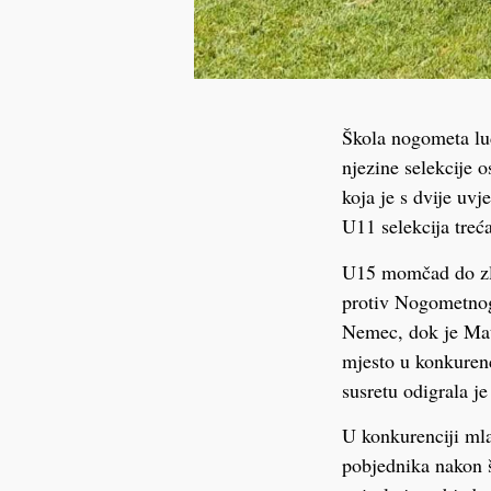
Škola nogometa lud
njezine selekcije 
koja je s dvije uvj
U11 selekcija treća
U15 momčad do zla
protiv Nogometnog 
Nemec, dok je Mate
mjesto u konkurenc
susretu odigrala je
U konkurenciji mla
pobjednika nakon š