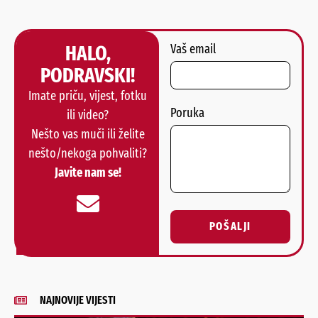
HALO,
Vaš email
PODRAVSKI!
Imate priču, vijest, fotku
Poruka
ili video?
Nešto vas muči ili želite
nešto/nekoga pohvaliti?
Javite nam se!
POŠALJI
Alternative:
NAJNOVIJE VIJESTI