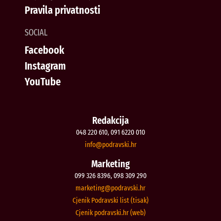
Pravila privatnosti
SOCIAL
Facebook
Instagram
YouTube
Redakcija
048 220 610, 091 6220 010
@ofni
rh.iksvardop
Marketing
099 326 8396, 098 309 290
@gnitekram
rh.iksvardop
Cjenik Podravski list (tisak)
Cjenik podravski.hr (web)