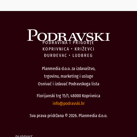
PODRAVINA I PRIGORJE
KOPRIVNICA • KRIŽEVCI
ĐURĐEVAC • LUDBREG
Planmedia d.o.o. za izdavaštvo,
trgovinu, marketing i usluge
Osnivač i izdavač Podravskoga lista
Florijanski trg 15/1, 48000 Koprivnica
@ofni
rh.iksvardop
Sva prava pridržana © 2026. Planmedia d.o.o.