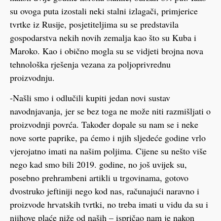
su ovoga puta izostali neki stalni izlagači, primjerice
tvrtke iz Rusije, posjetiteljima su se predstavila
gospodarstva nekih novih zemalja kao što su Kuba i
Maroko. Kao i obično mogla su se vidjeti brojna nova
tehnološka rješenja vezana za poljoprivrednu
proizvodnju.
-Našli smo i odlučili kupiti jedan novi sustav
navodnjavanja, jer se bez toga ne može niti razmišljati o
proizvodnji povrća. Također dopale su nam se i neke
nove sorte paprike, pa ćemo i njih sljedeće godine vrlo
vjerojatno imati na našim poljima. Cijene su nešto više
nego kad smo bili 2019. godine, no još uvijek su,
posebno prehrambeni artikli u trgovinama, gotovo
dvostruko jeftiniji nego kod nas, računajući naravno i
proizvode hrvatskih tvrtki, no treba imati u vidu da su i
njihove plaće niže od naših – ispričao nam je nakon