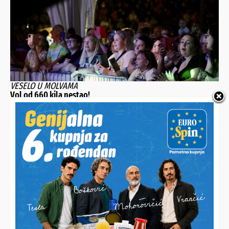
VESELO U MOLVAMA
Vol od 660 kila nestao!
PRIKAZAN I DOKUMENTARNI FILM O OSLOBAĐANJU KARAULE
U FERDINANDOVCU
Slavi se 35. obljetnica osnutka podravskih braniteljskih