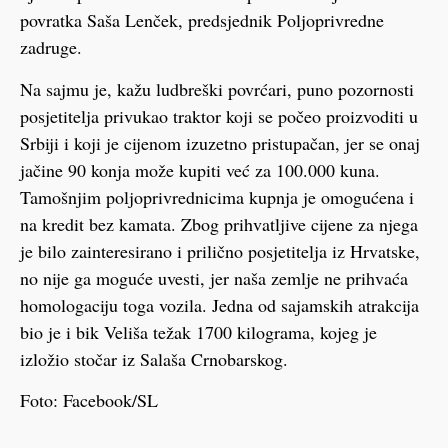
povratka Saša Lenček, predsjednik Poljoprivredne
zadruge.
Na sajmu je, kažu ludbreški povrćari, puno pozornosti
posjetitelja privukao traktor koji se počeo proizvoditi u
Srbiji i koji je cijenom izuzetno pristupačan, jer se onaj
jačine 90 konja može kupiti već za 100.000 kuna.
Tamošnjim poljoprivrednicima kupnja je omogućena i
na kredit bez kamata. Zbog prihvatljive cijene za njega
je bilo zainteresirano i prilično posjetitelja iz Hrvatske,
no nije ga moguće uvesti, jer naša zemlje ne prihvaća
homologaciju toga vozila. Jedna od sajamskih atrakcija
bio je i bik Veliša težak 1700 kilograma, kojeg je
izložio stočar iz Salaša Crnobarskog.
Foto: Facebook/SL