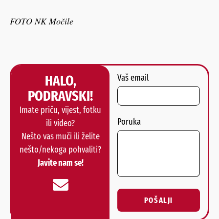
FOTO NK Močile
HALO,
Vaš email
PODRAVSKI!
Imate priču, vijest, fotku
Poruka
ili video?
Nešto vas muči ili želite
nešto/nekoga pohvaliti?
Javite nam se!
POŠALJI