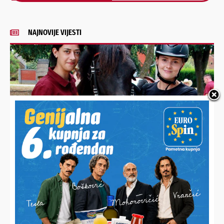
Alternative:
NAJNOVIJE VIJESTI
PRIREĐEN JE DEFILE JAHAČA I KOČIJA I DRUŽENJE
Sportski konjički klub Podravske Sesvete proslavio 20.
rođendan