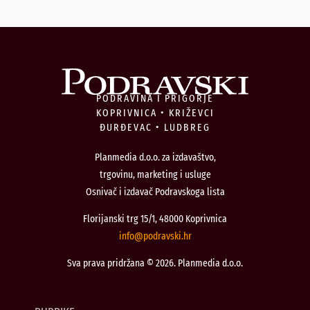
PODRAVINA I PRIGORJE
KOPRIVNICA • KRIŽEVCI
ĐURĐEVAC • LUDBREG
Planmedia d.o.o. za izdavaštvo,
trgovinu, marketing i usluge
Osnivač i izdavač Podravskoga lista
Florijanski trg 15/1, 48000 Koprivnica
@ofni
rh.iksvardop
Sva prava pridržana © 2026. Planmedia d.o.o.