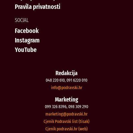
Pravila privatnosti
SOCIAL
Facebook
Instagram
YouTube
Redakcija
048 220 610, 091 6220 010
@ofni
rh.iksvardop
Marketing
099 326 8396, 098 309 290
@gnitekram
rh.iksvardop
Cjenik Podravski list (tisak)
Cjenik podravski.hr (web)