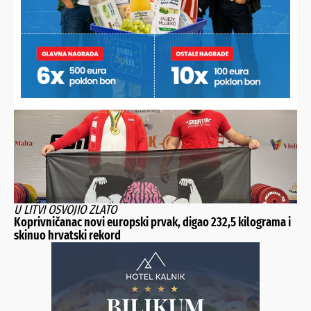
MIKLINOVEC DRASTIČNO POMLADIO MOMČAD
Prioritet je razvoj igrača, a ne pozicija. Prosjek momčadi je
21 godina
U LITVI OSVOJIO ZLATO
Koprivničanac novi europski prvak, digao 232,5 kilograma i
skinuo hrvatski rekord