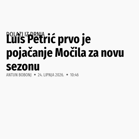
DOLAZI IZ DRNJA
Luis Petrić prvo je
pojačanje Močila za novu
sezonu
ANTUN BOBONJ
24. LIPNJA 2026.
10:46