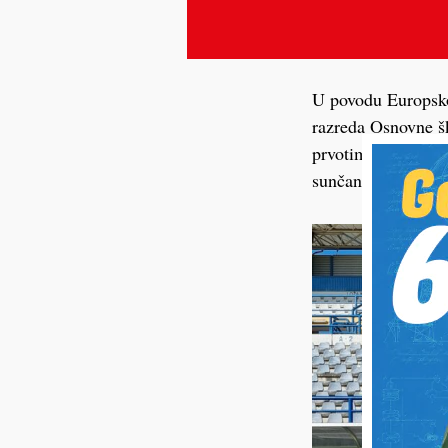
U povodu Europsko
razreda Osnovne šk
prvotimcima, upozn
sunčanom danu na