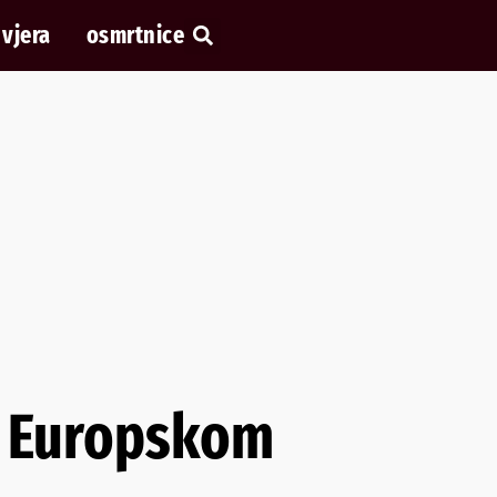
vjera
osmrtnice
 u Europskom