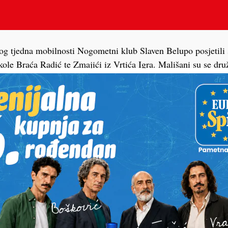
g tjedna mobilnosti Nogometni klub Slaven Belupo posjetili 
ole Braća Radić te Zmajići iz Vrtića Igra. Mališani su se druž
ali s našim stadionom, zaigrali nogomet na glavnom terenu t
 Kušek-Apašu.