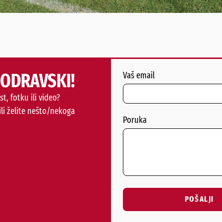
PODRAVSKI!
Vaš email
st, fotku ili video?
ili želite nešto/nekoga
Poruka
POŠALJI
Alternative: