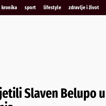
 kronika
sport
lifestyle
zdravlje i život
jetili Slaven Belupo