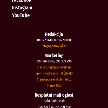
Instagram
YouTube
Redakcija
048 220 610, 091 6220 010
@ofni
rh.iksvardop
Marketing
099 326 8396, 098 309 290
@gnitekram
rh.iksvardop
Cjenik Podravski list (tisak)
Cjenik podravski.hr (web)
Cjenik RKC
Besplatni mali oglasi
Halo Podravski!
048 220 641, 048 220 640