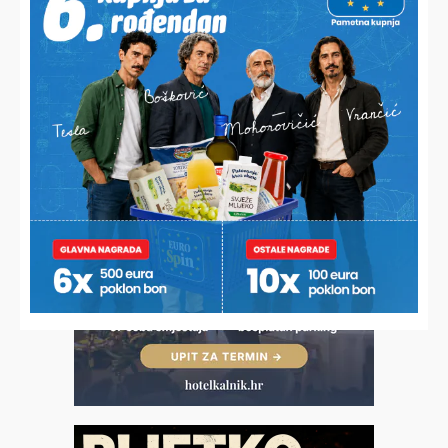
PODRAVINA I PRIGORJE I DALJE GUBE STANOVNIŠTVO
U pojedinim mjestima duplo više umrlih od rođenih, brakovi
najugroženiji u Rasinji