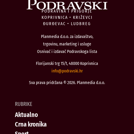
PODRAVINA I PRIGORJE
KOPRIVNICA • KRIŽEVCI
ĐURĐEVAC • LUDBREG
Planmedia d.o.o. za izdavaštvo,
trgovinu, marketing i usluge
Osnivač i izdavač Podravskoga lista
Florijanski trg 15/1, 48000 Koprivnica
@ofni
rh.iksvardop
Sva prava pridržana © 2026. Planmedia d.o.o.
RUBRIKE
Aktualno
Crna kronika
Sport