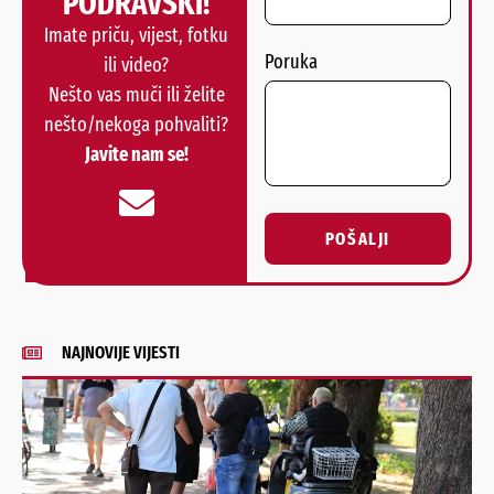
PODRAVSKI!
Imate priču, vijest, fotku
Poruka
ili video?
Nešto vas muči ili želite
nešto/nekoga pohvaliti?
Javite nam se!
POŠALJI
Alternative:
NAJNOVIJE VIJESTI