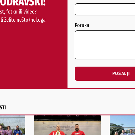
PODRAVSKI!
st, fotku ili video?
ili želite nešto/nekoga
Poruka
POŠALJI
Alternative:
STI