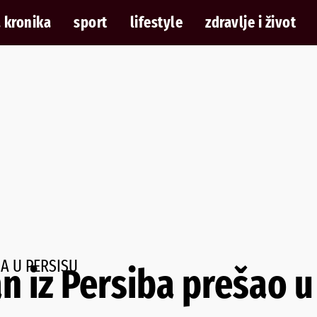
 kronika
sport
lifestyle
zdravlje i život
A U PERSISU
n iz Persiba prešao u