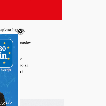
nijskim ligama,
trenutačno
bom osvojio naslov
tjecanjima te
cijan je igrao za
iz Imbriovca i