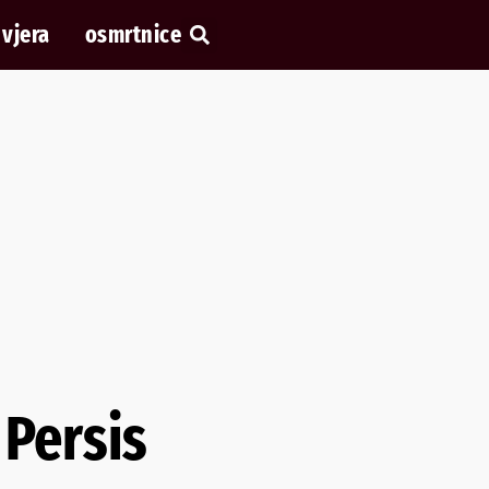
vjera
osmrtnice
 Persis