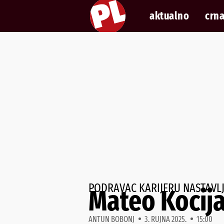
aktualno
crna
PODRAVAC KARIJERU NASTAVLJ
Mateo Kocija
ANTUN BOBONJ
3. RUJNA 2025.
15:00