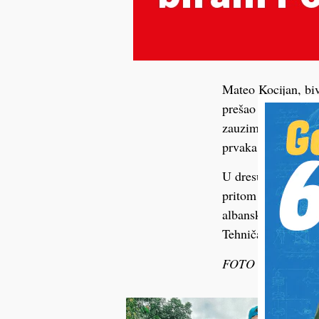
Mateo Kocijan, biv
prešao je iz indon
zauzima 14. mjesto
prvaka.
U dresu Persiba bi
pritom postigao je
albanski Partizani
Tehničar iz Cvetko
FOTO Instagram M