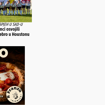
SPJEH U SAD-U
ci osvojili
rebro u Houstonu