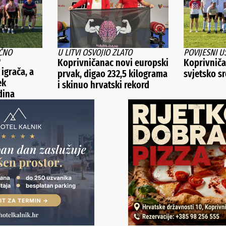
ČNO
U LITVI OSVOJIO ZLATO
POVIJESNI U
Koprivničanac novi europski
Koprivničan
 igrača, a
prvak, digao 232,5 kilograma
svjetsko s
ek
i skinuo hrvatski rekord
dina