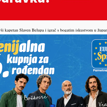
ši kapetan Slaven Belupa i igrač s bogatim iskustvom u župa
ezijskog prvoligaša Persiba Bandung u Persis Solo. Novi klub 
 u indonezijskoj Ligi 1, dok je Kocijan prošle sezone s Persi
o je standardan član momčadi, upisao je 36 nastupa u svim na
dan pogodak i jednu asistenciju. Prije odlaska u Indoneziju, Ko
, a domaću karijeru gradio je kroz Podravac iz Torčeca, Borac 
vca. U Slaven Belupu nosio je kapetansku traku.
ateo Kocijan