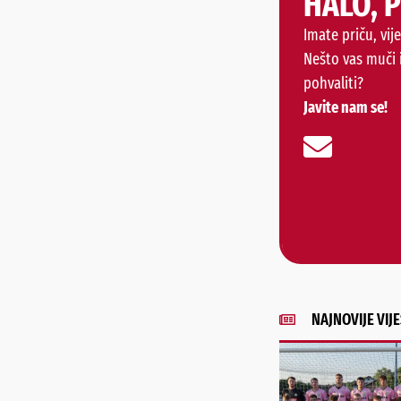
HALO, 
Imate priču, vije
Nešto vas muči 
pohvaliti?
Javite nam se!
NAJNOVIJE VIJE