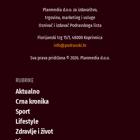
Planmedia d.o.o. za izdavaštvo,
trgovinu, marketing i usluge
Osnivač i izdavač Podravskoga lista
Florijanski trg 15/1, 48000 Koprivnica
@ofni
rh.iksvardop
Sva prava pridržana © 2026. Planmedia d.o.o.
RUBRIKE
Aktualno
Crna kronika
Sport
Lifestyle
Zdravlje i život