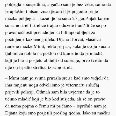
pobjegla k susjedima, a gađao sam je bez veze, samo da
je uplašim i nisam znao jesam li je pogodio jer je
mačka pobjegla – kazao je na sudu 25-godišnjak kojem
su samostrel i strelice trajno oduzete i uništit će se po
pravomoćnosti presude jer su bili uporabljeni za
počinjenje kaznenog djela. Dijana Horvat, vlasnica
ranjene mačke Mimi, rekla je, pak, kako je svoju kućnu
ljubimicu dobila na poklon od kume te da je mladić,
koji je bio u posjetu obitelji od supruge, prvo tvrdio da
nije on ispalio strelicu iz samostrela.
– Mimi nam je svima prirasla srcu i kad smo vidjeli da
ima ranjenu nogu odveli smo je veterinaru i slučaj
prijavili policiji. Odmah sam bila uvjerena da je to
učinio mladić koji je bio kod susjeda, ali se on pravio
da nema pojma o čemu mi pričamo – ispričala nam je
Dijana koju smo posjetili prošlog tjedna. Iako su mačku