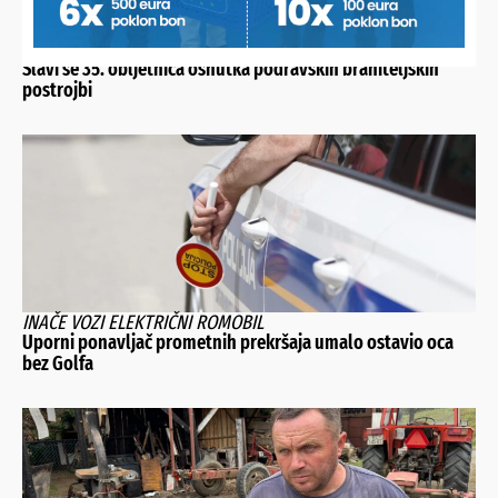
PRIKAZAN I DOKUMENTARNI FILM O OSLOBAĐANJU KARAULE
U FERDINANDOVCU
Slavi se 35. obljetnica osnutka podravskih braniteljskih
postrojbi
INAČE VOZI ELEKTRIČNI ROMOBIL
Uporni ponavljač prometnih prekršaja umalo ostavio oca
bez Golfa