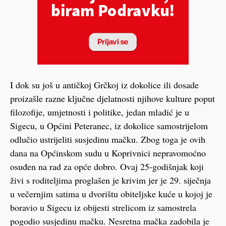
I dok su još u antičkoj Grčkoj iz dokolice ili dosade
proizašle razne ključne djelatnosti njihove kulture poput
filozofije, umjetnosti i politike, jedan mladić je u
Sigecu, u Općini Peteranec, iz dokolice samostrijelom
odlučio ustrijeliti susjedinu mačku. Zbog toga je ovih
dana na Općinskom sudu u Koprivnici nepravomoćno
osuđen na rad za opće dobro. Ovaj 25-godišnjak koji
živi s roditeljima proglašen je krivim jer je 29. siječnja
u večernjim satima u dvorištu obiteljske kuće u kojoj je
boravio u Sigecu iz obijesti strelicom iz samostrela
pogodio susjedinu mačku. Nesretna mačka zadobila je