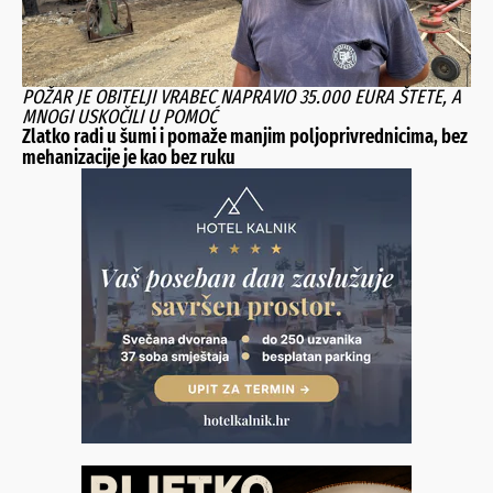
POŽAR JE OBITELJI VRABEC NAPRAVIO 35.000 EURA ŠTETE, A
MNOGI USKOČILI U POMOĆ
Zlatko radi u šumi i pomaže manjim poljoprivrednicima, bez
mehanizacije je kao bez ruku