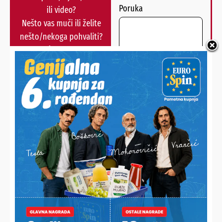
Poruka
ili video?
Nešto vas muči ili želite
nešto/nekoga pohvaliti?
Javite nam se!
POŠALJI
Alternative:
NAJNOVIJE VIJESTI