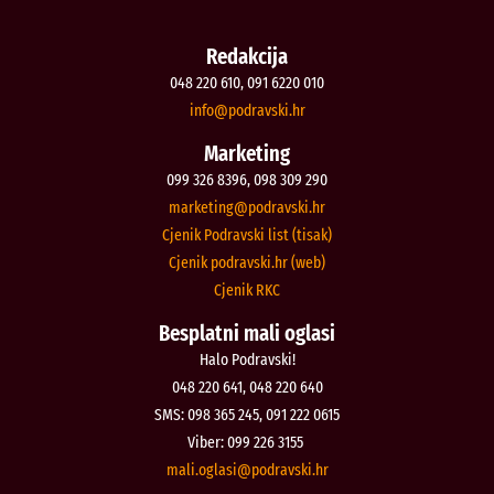
Redakcija
048 220 610, 091 6220 010
@ofni
rh.iksvardop
Marketing
099 326 8396, 098 309 290
@gnitekram
rh.iksvardop
Cjenik Podravski list (tisak)
Cjenik podravski.hr (web)
Cjenik RKC
Besplatni mali oglasi
Halo Podravski!
048 220 641, 048 220 640
SMS: 098 365 245, 091 222 0615
Viber: 099 226 3155
@isalgo.ilam
rh.iksvardop