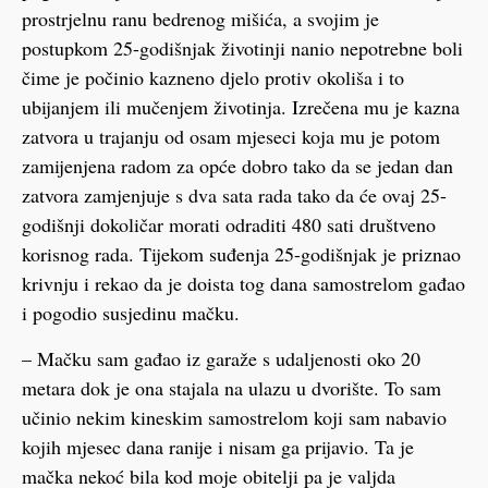
prostrjelnu ranu bedrenog mišića, a svojim je
postupkom 25-godišnjak životinji nanio nepotrebne boli
čime je počinio kazneno djelo protiv okoliša i to
ubijanjem ili mučenjem životinja. Izrečena mu je kazna
zatvora u trajanju od osam mjeseci koja mu je potom
zamijenjena radom za opće dobro tako da se jedan dan
zatvora zamjenjuje s dva sata rada tako da će ovaj 25-
godišnji dokoličar morati odraditi 480 sati društveno
korisnog rada. Tijekom suđenja 25-godišnjak je priznao
krivnju i rekao da je doista tog dana samostrelom gađao
i pogodio susjedinu mačku.
– Mačku sam gađao iz garaže s udaljenosti oko 20
metara dok je ona stajala na ulazu u dvorište. To sam
učinio nekim kineskim samostrelom koji sam nabavio
kojih mjesec dana ranije i nisam ga prijavio. Ta je
mačka nekoć bila kod moje obitelji pa je valjda