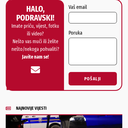
HALO,
Vaš email
PODRAVSKI!
Imate priču, vijest, fotku
Poruka
ili video?
Nešto vas muči ili želite
nešto/nekoga pohvaliti?
Javite nam se!
POŠALJI
Alternative:
NAJNOVIJE VIJESTI