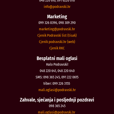
048 220 610, 091 6220 010
@ofni
rh.iksvardop
Marketing
099 326 8396, 098 309 290
@gnitekram
rh.iksvardop
Cjenik Podravski list (tisak)
Cjenik podravski.hr (web)
Cjenik RKC
Besplatni mali oglasi
Halo Podravski!
048 220 641, 048 220 640
SMS: 098 365 245, 091 222 0615
Viber: 099 226 3155
@isalgo.ilam
rh.iksvardop
Zahvale, sjećanja i posljednji pozdravi
098 365 245
@isalgo.ilam
rh.iksvardop