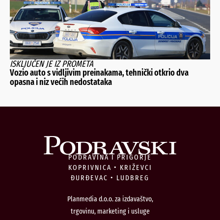
ISKLJUČEN JE IZ PROMETA
Vozio auto s vidljivim preinakama, tehnički otkrio dva
opasna i niz većih nedostataka
PODRAVINA I PRIGORJE
KOPRIVNICA • KRIŽEVCI
ĐURĐEVAC • LUDBREG
Planmedia d.o.o. za izdavaštvo,
trgovinu, marketing i usluge