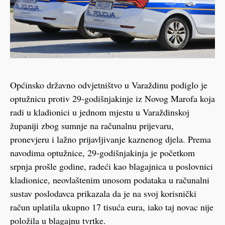
Općinsko državno odvjetništvo u Varaždinu podiglo je
optužnicu protiv 29-godišnjakinje iz Novog Marofa koja
radi u kladionici u jednom mjestu u Varaždinskoj
županiji zbog sumnje na računalnu prijevaru,
pronevjeru i lažno prijavljivanje kaznenog djela. Prema
navodima optužnice, 29-godišnjakinja je početkom
srpnja prošle godine, radeći kao blagajnica u poslovnici
kladionice, neovlaštenim unosom podataka u računalni
sustav poslodavca prikazala da je na svoj korisnički
račun uplatila ukupno 17 tisuća eura, iako taj novac nije
položila u blagajnu tvrtke.