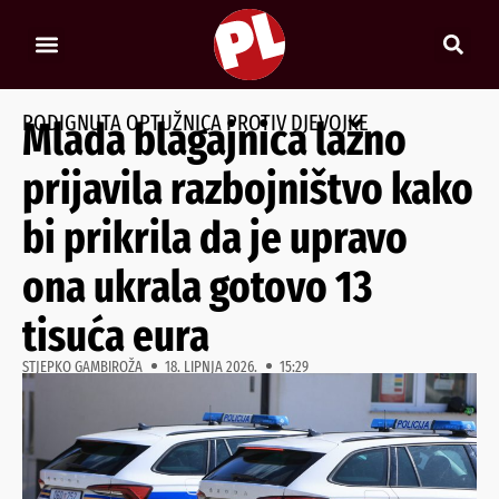
PODIGNUTA OPTUŽNICA PROTIV DJEVOJKE
Mlada blagajnica lažno
prijavila razbojništvo kako
bi prikrila da je upravo
ona ukrala gotovo 13
tisuća eura
STJEPKO GAMBIROŽA
18. LIPNJA 2026.
15:29