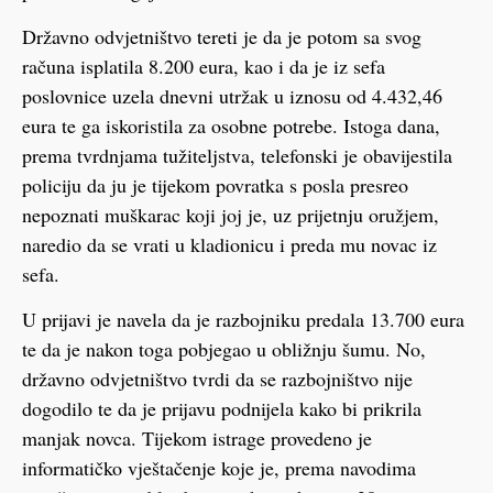
Državno odvjetništvo tereti je da je potom sa svog
računa isplatila 8.200 eura, kao i da je iz sefa
poslovnice uzela dnevni utržak u iznosu od 4.432,46
eura te ga iskoristila za osobne potrebe. Istoga dana,
prema tvrdnjama tužiteljstva, telefonski je obavijestila
policiju da ju je tijekom povratka s posla presreo
nepoznati muškarac koji joj je, uz prijetnju oružjem,
naredio da se vrati u kladionicu i preda mu novac iz
sefa.
U prijavi je navela da je razbojniku predala 13.700 eura
te da je nakon toga pobjegao u obližnju šumu. No,
državno odvjetništvo tvrdi da se razbojništvo nije
dogodilo te da je prijavu podnijela kako bi prikrila
manjak novca. Tijekom istrage provedeno je
informatičko vještačenje koje je, prema navodima