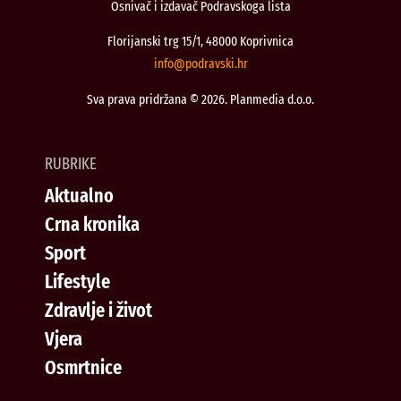
Osnivač i izdavač Podravskoga lista
Florijanski trg 15/1, 48000 Koprivnica
@ofni
rh.iksvardop
Sva prava pridržana © 2026. Planmedia d.o.o.
RUBRIKE
Aktualno
Crna kronika
Sport
Lifestyle
Zdravlje i život
Vjera
Osmrtnice