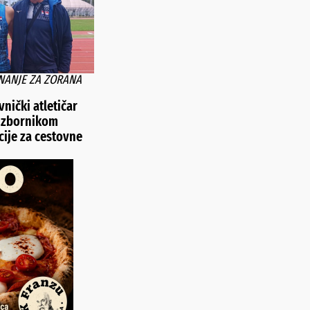
ZNANJE ZA ZORANA
vnički atletičar
izbornikom
cije za cestovne