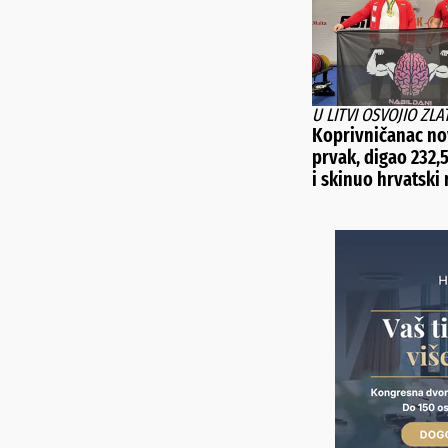
U LITVI OSVOJIO ZLA
Koprivničanac no
prvak, digao 232,
i skinuo hrvatski