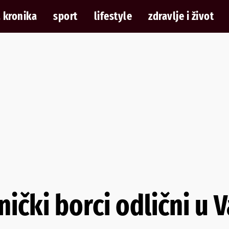
 kronika
sport
lifestyle
zdravlje i život
nički borci odlični u 