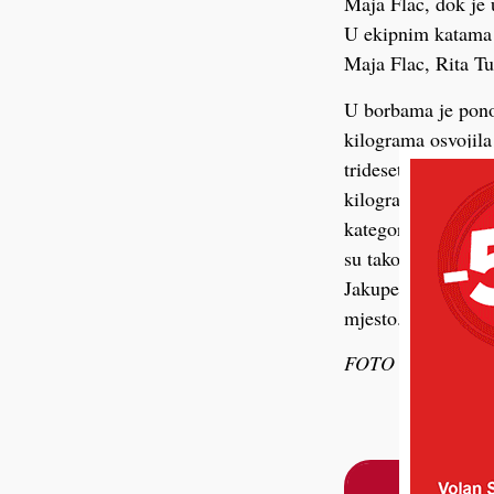
Maja Flac, dok je 
U ekipnim katama u
Maja Flac, Rita Tu
U borbama je ponov
kilograma osvojila
trideset jedan kil
kilograma ostao be
kategoriji do četrd
su također osvojil
Jakupec nije se us
mjesto.
FOTO KK Akadem