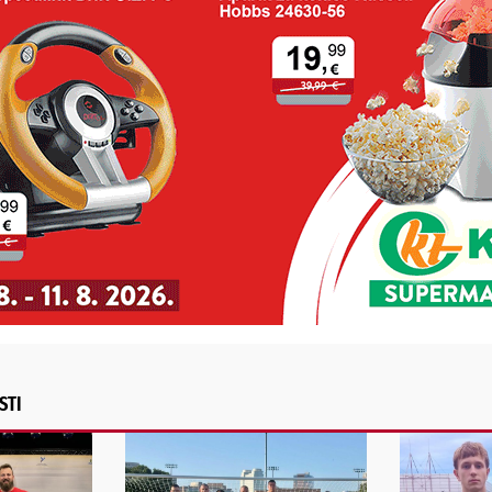
PODRAVSKI!
Vaš email
st, fotku ili video?
ili želite nešto/nekoga
Poruka
POŠALJI
Alternative:
STI