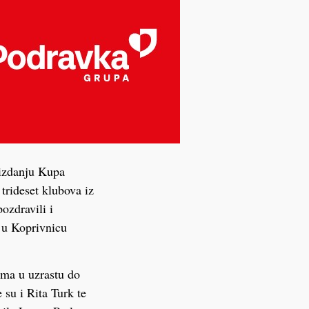
 izdanju Kupa
 trideset klubova iz
pozdravili i
u u Koprivnicu
ama u uzrastu do
 su i Rita Turk te