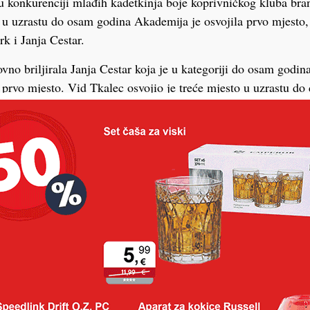
u konkurenciji mlađih kadetkinja boje koprivničkog kluba bra
 uzrastu do osam godina Akademija je osvojila prvo mjesto, 
rk i Janja Cestar.
no briljirala Janja Cestar koja je u kategoriji do osam godina 
 prvo mjesto. Vid Tkalec osvojio je treće mjesto u uzrastu do 
ogram, dok je Luka Novak u kategoriji do dvanaest godina i tri
z plasmana. U istoj dobnoj skupini Filip Cestar osvojio je tre
eset četiri kilograma, a jednako su uspješne bile i Katja Kruli
e treća mjesta u svojim kategorijama. U uzrastu do četrnaest 
pio plasirati, dok je Teo Mandić u kategoriji do pedeset kilogr
ija