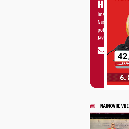
HALO, 
Imate priču, vije
Nešto vas muči 
pohvaliti?
Javite nam se!
NAJNOVIJE VIJE