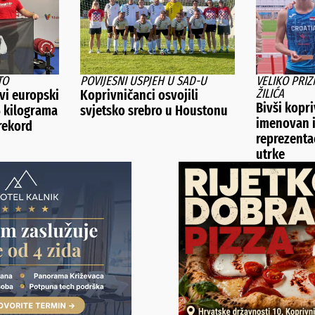
TO
POVIJESNI USPJEH U SAD-U
VELIKO PRI
ŽILIĆA
vi europski
Koprivničanci osvojili
Bivši kopri
5 kilograma
svjetsko srebro u Houstonu
imenovan 
 rekord
reprezenta
utrke