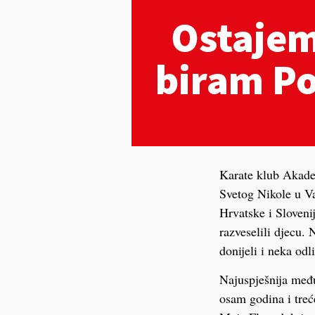
Karate klub Akade
Svetog Nikole u Var
Hrvatske i Slovenij
razveselili djecu.
donijeli i neka odli
Najuspješnija među
osam godina i treće