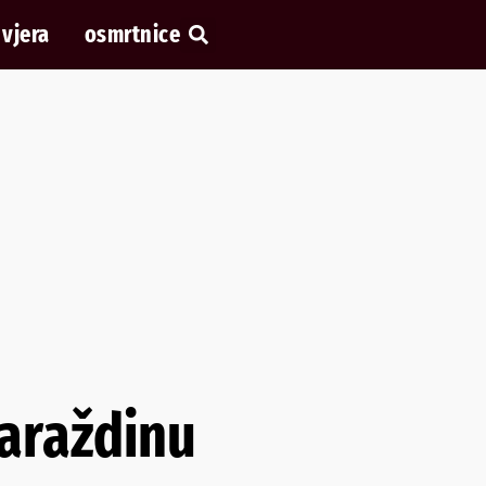
vjera
osmrtnice
Varaždinu