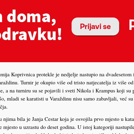
mija Koprivnica protekle je nedjelje nastupio na dvadesetom
aždinu. Turnir je okupio više od tristo natjecatelja iz više od
e, a na turniru su se pojavili i sveti Nikola i Krampus koji su 
 No, mladi se karatisti u Varaždinu nisu samo zabavljali, već s
čja.
 njima bila je Janja Cestar koja je osvojila prvo mjesto u kat
 mjesto u uzrastu do deset godina. U istoj kategoriji nastupile