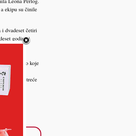
nila Leona Perlog.
a ekipu su činile
i dvadeset četiri
deset godina i
deset devet
će mjesto u
ć i Maja Arko koje
godina Sven
ama osvojio treće