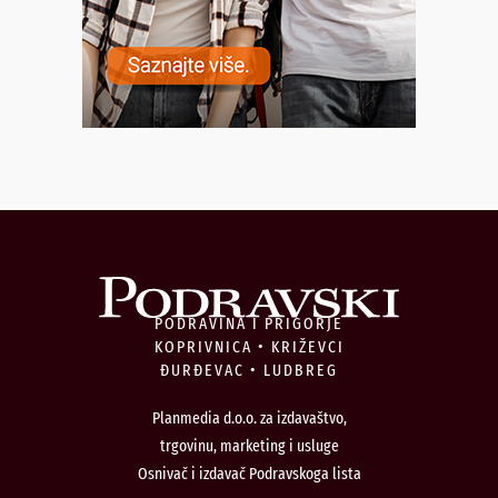
PODRAVINA I PRIGORJE
KOPRIVNICA • KRIŽEVCI
ĐURĐEVAC • LUDBREG
Planmedia d.o.o. za izdavaštvo,
trgovinu, marketing i usluge
Osnivač i izdavač Podravskoga lista