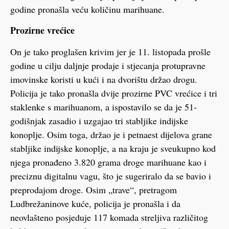
godine pronašla veću količinu marihuane.
Prozirne vrećice
On je tako proglašen krivim jer je 11. listopada prošle
godine u cilju daljnje prodaje i stjecanja protupravne
imovinske koristi u kući i na dvorištu držao drogu.
Policija je tako pronašla dvije prozirne PVC vrećice i tri
staklenke s marihuanom, a ispostavilo se da je 51-
godišnjak zasadio i uzgajao tri stabljike indijske
konoplje. Osim toga, držao je i petnaest dijelova grane
stabljike indijske konoplje, a na kraju je sveukupno kod
njega pronađeno 3.820 grama droge marihuane kao i
preciznu digitalnu vagu, što je sugeriralo da se bavio i
preprodajom droge. Osim „trave“, pretragom
Ludbrežaninove kuće, policija je pronašla i da
neovlašteno posjeduje 117 komada streljiva različitog