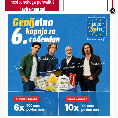
nešto/nekoga pohvaliti?
Javite nam se!
POŠALJI
Alternative:
NAJNOVIJE VIJESTI
LANI NA PODRUČJU PITOMAČE
Njegovateljica kažnjena zbog ilegalne trgovine, pronašli joj
13 kila rezanog duhana