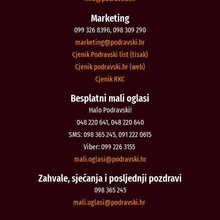
Marketing
099 326 8396, 098 309 290
@gnitekram
rh.iksvardop
Cjenik Podravski list (tisak)
Cjenik podravski.hr (web)
Cjenik RKC
Besplatni mali oglasi
Halo Podravski!
048 220 641, 048 220 640
SMS: 098 365 245, 091 222 0615
Viber: 099 226 3155
@isalgo.ilam
rh.iksvardop
Zahvale, sjećanja i posljednji pozdravi
098 365 245
@isalgo.ilam
rh.iksvardop