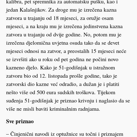
kalibra, pet spremnika za automatsku pušku, kao i
jedan Kalašnjikov. Za droge mu je izrečena kazna
zatvora u trajanju od 18 mjeseci, za oružje osam
mjeseci, a na kraju mu je izrečena jedinstvena kazna
zatvora u trajanju od dvije godine. No, potom mu je
izrečena djelomična uvjetna osuda tako da se devet
mjeseci odnosi na zatvor, a preostalih 15 mjeseci neće
se izvršiti ako u roku od pet godina ne počini novo
kazneno djelo. Kako je 51-godišnjak u istražnom
zatvoru bio od 12. listopada prošle godine, tako je
zatvorski dio kazne već odradio, a dužan je i platiti
nešto više od 500 eura sudskih troškova. Tijekom
suđenja 51-godišnjak je priznao krivnju i naglasio da se
više ne misli baviti kriminalnim radnjama.
Sve priznao
– Činjenični navodi iz optužnice su točni i priznajem