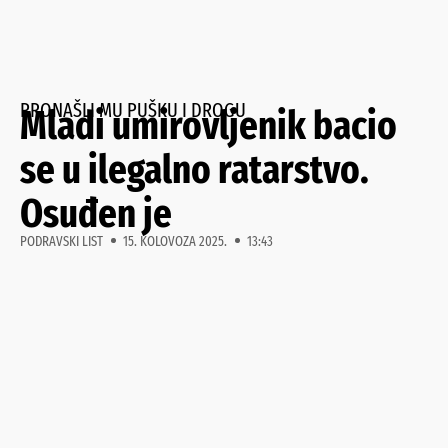
PRONAŠLI MU PUŠKU I DROGU
Mladi umirovljenik bacio
se u ilegalno ratarstvo.
Osuđen je
PODRAVSKI LIST
15. KOLOVOZA 2025.
13:43