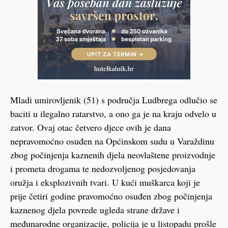
Mladi umirovljenik (51) s područja Ludbrega odlučio se
baciti u ilegalno ratarstvo, a ono ga je na kraju odvelo u
zatvor. Ovaj otac četvero djece ovih je dana
nepravomoćno osuđen na Općinskom sudu u Varaždinu
zbog počinjenja kaznenih djela neovlaštene proizvodnje
i prometa drogama te nedozvoljenog posjedovanja
oružja i eksplozivnih tvari. U kući muškarca koji je
prije četiri godine pravomoćno osuđen zbog počinjenja
kaznenog djela povrede ugleda strane države i
međunarodne organizacije, policija je u listopadu prošle