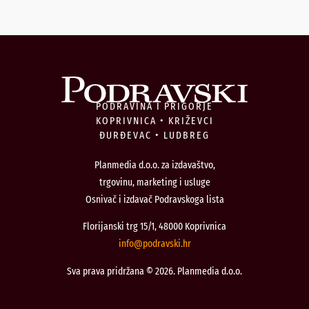
PODRAVINA I PRIGORJE
KOPRIVNICA • KRIŽEVCI
ĐURĐEVAC • LUDBREG
Planmedia d.o.o. za izdavaštvo,
trgovinu, marketing i usluge
Osnivač i izdavač Podravskoga lista
Florijanski trg 15/1, 48000 Koprivnica
@ofni
rh.iksvardop
Sva prava pridržana © 2026. Planmedia d.o.o.