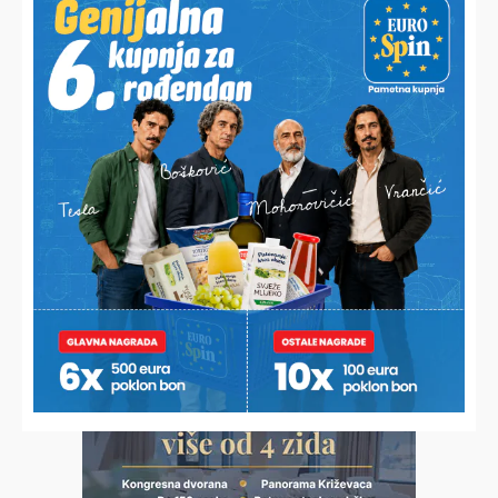
21 godina
LOVRO (22) ULOVIO AMURA OD 18 KILA
Prvo je pomislio da je zakačio nekakvu granu, ali nakon pola
sata borbe u rukama imao svoj najdraži ulov dosad