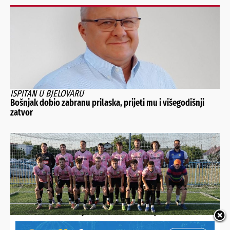
ISPITAN U BJELOVARU
Bošnjak dobio zabranu prilaska, prijeti mu i višegodišnji
zatvor
MIKLINOVEC DRASTIČNO POMLADIO MOMČAD
Prioritet je razvoj igrača, a ne pozicija. Prosjek momčadi je