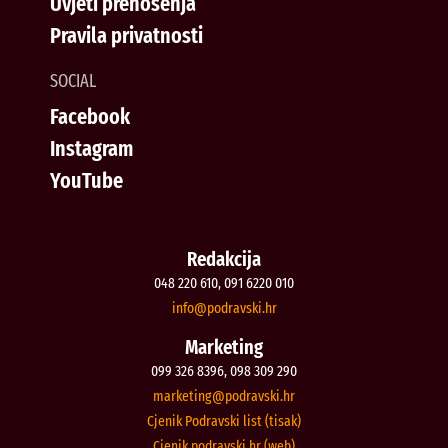
Uvjeti prenošenja
Pravila privatnosti
SOCIAL
Facebook
Instagram
YouTube
Redakcija
048 220 610, 091 6220 010
@ofni
rh.iksvardop
Marketing
099 326 8396, 098 309 290
@gnitekram
rh.iksvardop
Cjenik Podravski list (tisak)
Cjenik podravski.hr (web)