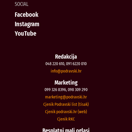
SOCIAL
Facebook
Instagram
YouTube
Redakcija
048 220 610, 091 6220 010
@ofni
rh.iksvardop
Marketing
099 326 8396, 098 309 290
@gnitekram
rh.iksvardop
Cjenik Podravski list (tisak)
Cjenik podravski.hr (web)
Cjenik RKC
Besplatni mali oglasi