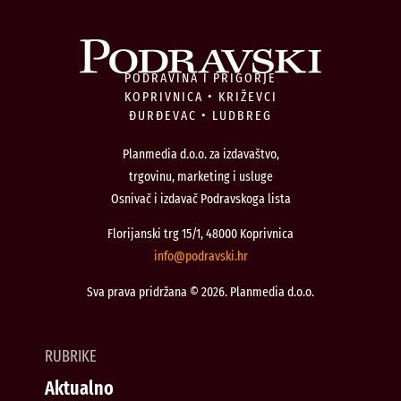
PODRAVINA I PRIGORJE
KOPRIVNICA • KRIŽEVCI
ĐURĐEVAC • LUDBREG
Planmedia d.o.o. za izdavaštvo,
trgovinu, marketing i usluge
Osnivač i izdavač Podravskoga lista
Florijanski trg 15/1, 48000 Koprivnica
@ofni
rh.iksvardop
Sva prava pridržana © 2026. Planmedia d.o.o.
RUBRIKE
Aktualno