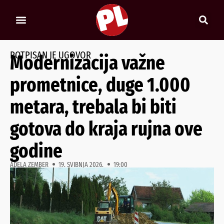
POTPISAN JE UGOVOR
Modernizacija važne
prometnice, duge 1.000
metara, trebala bi biti
gotova do kraja rujna ove
godine
ADELA ZEMBER
19. SVIBNJA 2026.
19:00