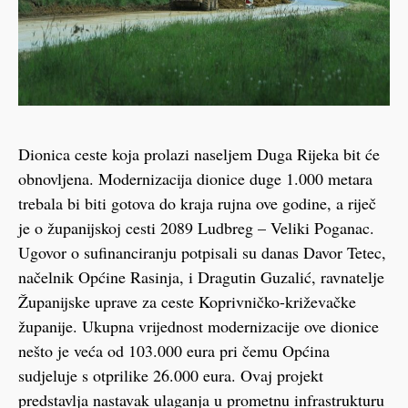
Dionica ceste koja prolazi naseljem Duga Rijeka bit će
obnovljena. Modernizacija dionice duge 1.000 metara
trebala bi biti gotova do kraja rujna ove godine, a riječ
je o županijskoj cesti 2089 Ludbreg – Veliki Poganac.
Ugovor o sufinanciranju potpisali su danas Davor Tetec,
načelnik Općine Rasinja, i Dragutin Guzalić, ravnatelje
Županijske uprave za ceste Koprivničko-križevačke
županije. Ukupna vrijednost modernizacije ove dionice
nešto je veća od 103.000 eura pri čemu Općina
sudjeluje s otprilike 26.000 eura. Ovaj projekt
predstavlja nastavak ulaganja u prometnu infrastrukturu