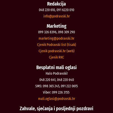
Redakcija
048 220 610, 091 6220 010
@ofni
rh.iksvardop
Marketing
099 326 8396, 098 309 290
@gnitekram
rh.iksvardop
Cjenik Podravski list (tisak)
Cjenik podravski.hr (web)
Cjenik RKC
Besplatni mali oglasi
Halo Podravski!
048 220 641, 048 220 640
SMS: 098 365 245, 091 222 0615
Viber: 099 226 3155
@isalgo.ilam
rh.iksvardop
Zahvale, sjećanja i posljednji pozdravi