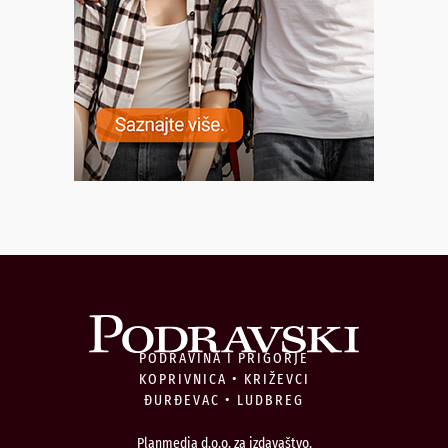
PODRAVINA I PRIGORJE
KOPRIVNICA • KRIŽEVCI
ĐURĐEVAC • LUDBREG
Planmedia d.o.o. za izdavaštvo,