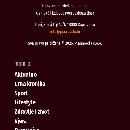
trgovinu, marketing i usluge
Osnivač i izdavač Podravskoga lista
Florijanski trg 15/1, 48000 Koprivnica
@ofni
rh.iksvardop
Sva prava pridržana © 2026. Planmedia d.o.o.
RUBRIKE
Aktualno
Crna kronika
Sport
Lifestyle
Zdravlje i život
Vjera