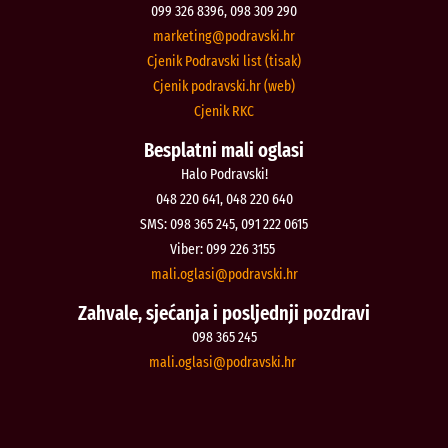
099 326 8396, 098 309 290
@gnitekram
rh.iksvardop
Cjenik Podravski list (tisak)
Cjenik podravski.hr (web)
Cjenik RKC
Besplatni mali oglasi
Halo Podravski!
048 220 641, 048 220 640
SMS: 098 365 245, 091 222 0615
Viber: 099 226 3155
@isalgo.ilam
rh.iksvardop
Zahvale, sjećanja i posljednji pozdravi
098 365 245
@isalgo.ilam
rh.iksvardop