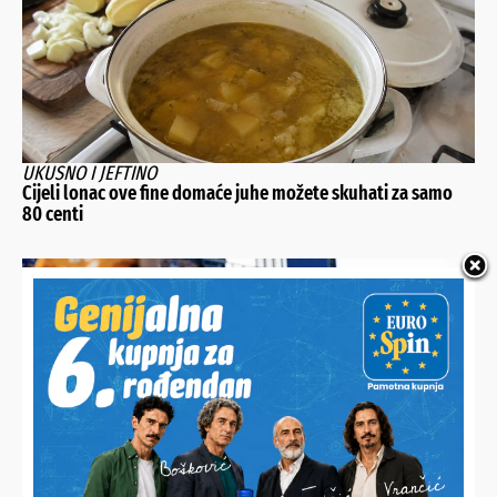
UKUSNO I JEFTINO
Cijeli lonac ove fine domaće juhe možete skuhati za samo
80 centi
ODIGRAN JE 25. DERBI SJEVERA
Slaven nadigran na domaćem terenu, Varaždin zabio četiri
gola i uzeo puni plijen