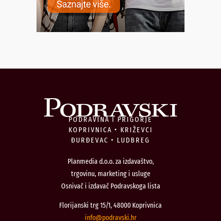
PODRAVINA I PRIGORJE
KOPRIVNICA • KRIŽEVCI
ĐURĐEVAC • LUDBREG
Planmedia d.o.o. za izdavaštvo,
trgovinu, marketing i usluge
Osnivač i izdavač Podravskoga lista
Florijanski trg 15/1, 48000 Koprivnica
@ofni
rh.iksvardop