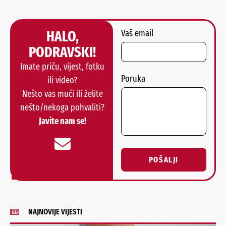
HALO,
Vaš email
PODRAVSKI!
Imate priču, vijest, fotku
Poruka
ili video?
Nešto vas muči ili želite
nešto/nekoga pohvaliti?
Javite nam se!
POŠALJI
Alternative:
NAJNOVIJE VIJESTI