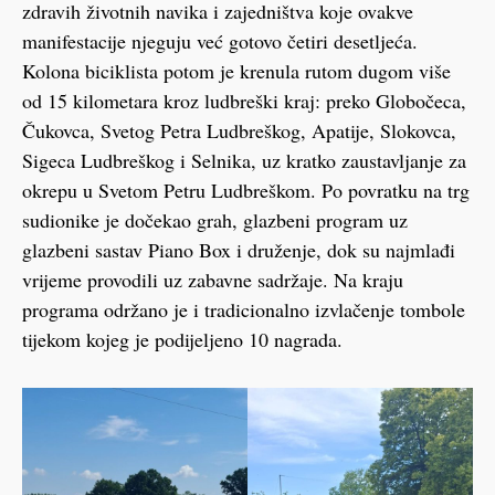
zdravih životnih navika i zajedništva koje ovakve
manifestacije njeguju već gotovo četiri desetljeća.
Kolona biciklista potom je krenula rutom dugom više
od 15 kilometara kroz ludbreški kraj: preko Globočeca,
Čukovca, Svetog Petra Ludbreškog, Apatije, Slokovca,
Sigeca Ludbreškog i Selnika, uz kratko zaustavljanje za
okrepu u Svetom Petru Ludbreškom. Po povratku na trg
sudionike je dočekao grah, glazbeni program uz
glazbeni sastav Piano Box i druženje, dok su najmlađi
vrijeme provodili uz zabavne sadržaje. Na kraju
programa održano je i tradicionalno izvlačenje tombole
tijekom kojeg je podijeljeno 10 nagrada.