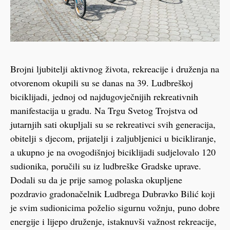
Brojni ljubitelji aktivnog života, rekreacije i druženja na
otvorenom okupili su se danas na 39. Ludbreškoj
biciklijadi, jednoj od najdugovječnijih rekreativnih
manifestacija u gradu. Na Trgu Svetog Trojstva od
jutarnjih sati okupljali su se rekreativci svih generacija,
obitelji s djecom, prijatelji i zaljubljenici u bicikliranje,
a ukupno je na ovogodišnjoj biciklijadi sudjelovalo 120
sudionika, poručili su iz ludbreške Gradske uprave.
Dodali su da je prije samog polaska okupljene
pozdravio gradonačelnik Ludbrega Dubravko Bilić koji
je svim sudionicima poželio sigurnu vožnju, puno dobre
energije i lijepo druženje, istaknuvši važnost rekreacije,