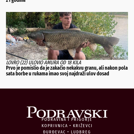
21 godina
LOVRO (22) ULOVIO AMURA OD 18 KILA
Prvo je pomislio da je zakačio nekakvu granu, ali nakon pola
sata borbe u rukama imao svoj najdraži ulov dosad
PODRAVINA I PRIGORJE
KOPRIVNICA • KRIŽEVCI
ĐURĐEVAC • LUDBREG