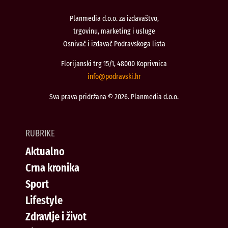
Planmedia d.o.o. za izdavaštvo,
trgovinu, marketing i usluge
Osnivač i izdavač Podravskoga lista
Florijanski trg 15/1, 48000 Koprivnica
@ofni
rh.iksvardop
Sva prava pridržana © 2026. Planmedia d.o.o.
RUBRIKE
Aktualno
Crna kronika
Sport
Lifestyle
Zdravlje i život