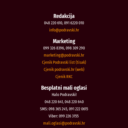
Redakcija
048 220 610, 091 6220 010
@ofni
rh.iksvardop
Marketing
099 326 8396, 098 309 290
@gnitekram
rh.iksvardop
Cjenik Podravski list (tisak)
Cjenik podravski.hr (web)
Cjenik RKC
Besplatni mali oglasi
Halo Podravski!
048 220 641, 048 220 640
SMS: 098 365 245, 091 222 0615
Viber: 099 226 3155
@isalgo.ilam
rh.iksvardop