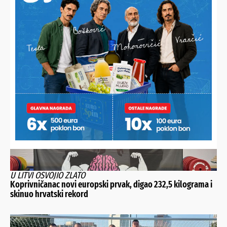
MIKLINOVEC DRASTIČNO POMLADIO MOMČAD
Prioritet je razvoj igrača, a ne pozicija. Prosjek momčadi je
21 godina
U LITVI OSVOJIO ZLATO
Koprivničanac novi europski prvak, digao 232,5 kilograma i
skinuo hrvatski rekord