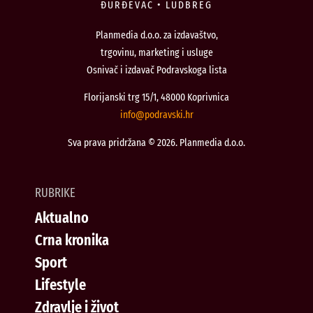
ĐURĐEVAC • LUDBREG
Planmedia d.o.o. za izdavaštvo,
trgovinu, marketing i usluge
Osnivač i izdavač Podravskoga lista
Florijanski trg 15/1, 48000 Koprivnica
@ofni
rh.iksvardop
Sva prava pridržana © 2026. Planmedia d.o.o.
RUBRIKE
Aktualno
Crna kronika
Sport
Lifestyle
Zdravlje i život