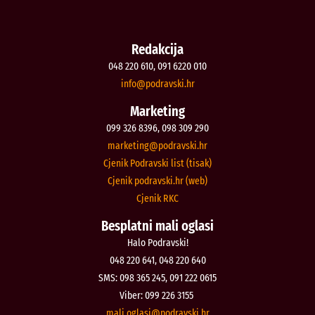
Redakcija
048 220 610, 091 6220 010
@ofni
rh.iksvardop
Marketing
099 326 8396, 098 309 290
@gnitekram
rh.iksvardop
Cjenik Podravski list (tisak)
Cjenik podravski.hr (web)
Cjenik RKC
Besplatni mali oglasi
Halo Podravski!
048 220 641, 048 220 640
SMS: 098 365 245, 091 222 0615
Viber: 099 226 3155
@isalgo.ilam
rh.iksvardop