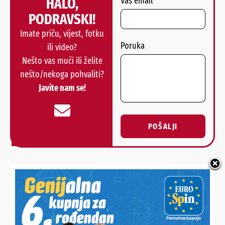
HALO,
Vaš email
PODRAVSKI!
Imate priču, vijest, fotku
Poruka
ili video?
Nešto vas muči ili želite
nešto/nekoga pohvaliti?
Javite nam se!
POŠALJI
Alternative:
NAJNOVIJE VIJESTI