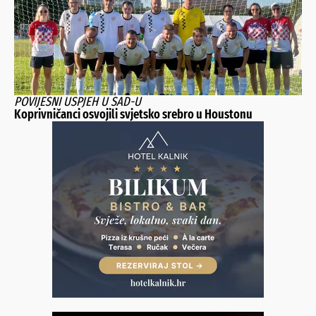
POVIJESNI USPJEH U SAD-U
Koprivničanci osvojili svjetsko srebro u Houstonu