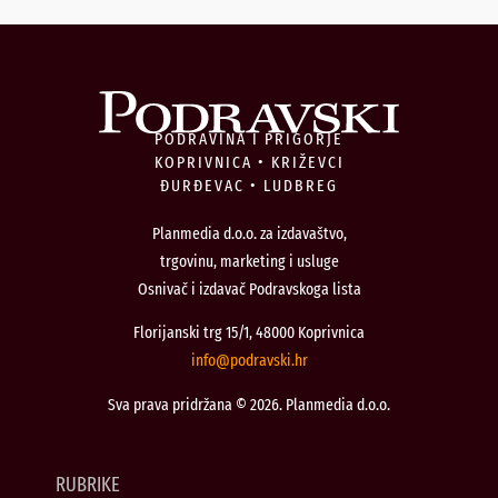
PODRAVINA I PRIGORJE
KOPRIVNICA • KRIŽEVCI
ĐURĐEVAC • LUDBREG
Planmedia d.o.o. za izdavaštvo,
trgovinu, marketing i usluge
Osnivač i izdavač Podravskoga lista
Florijanski trg 15/1, 48000 Koprivnica
@ofni
rh.iksvardop
Sva prava pridržana © 2026. Planmedia d.o.o.
RUBRIKE