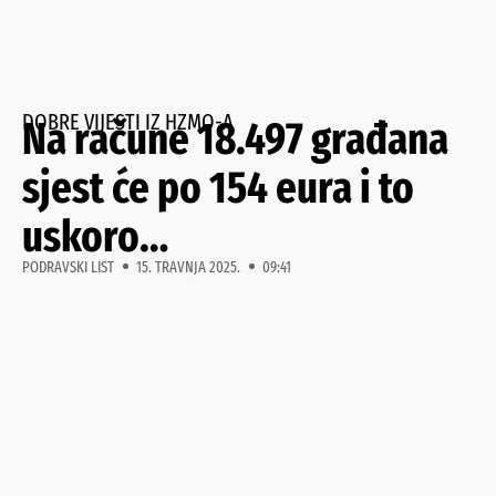
DOBRE VIJESTI IZ HZMO-A
Na račune 18.497 građana
sjest će po 154 eura i to
uskoro…
PODRAVSKI LIST
15. TRAVNJA 2025.
09:41