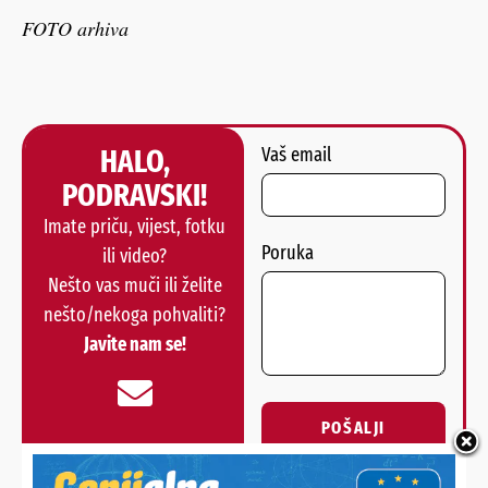
FOTO arhiva
HALO,
Vaš email
PODRAVSKI!
Imate priču, vijest, fotku
Poruka
ili video?
Nešto vas muči ili želite
nešto/nekoga pohvaliti?
Javite nam se!
POŠALJI
Alternative: