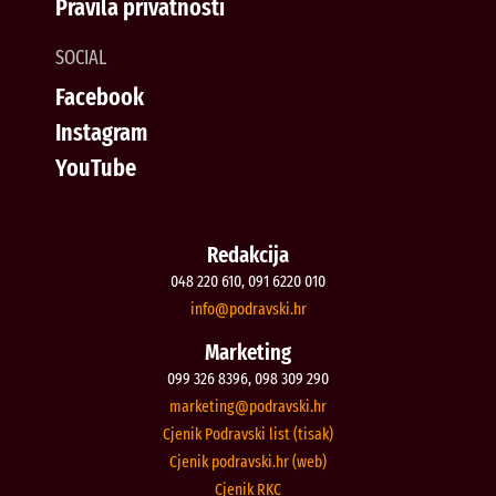
Pravila privatnosti
SOCIAL
Facebook
Instagram
YouTube
Redakcija
048 220 610, 091 6220 010
@ofni
rh.iksvardop
Marketing
099 326 8396, 098 309 290
@gnitekram
rh.iksvardop
Cjenik Podravski list (tisak)
Cjenik podravski.hr (web)
Cjenik RKC