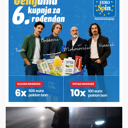
NAJNOVIJE VIJESTI
RODA KOJA SE DOBRANO UDOMAĆILA
Prije tri godine Roky je prvi put sletio u dvorište obitelji
Rukavina, a danas je njihovo prijateljstvo neraskidivo