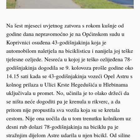
Na šest mjeseci uvjetnog zatvora s rokom kušnje od
godine dana nepravomoćno je na Općinskom sudu u
Koprivnici osuđena 43-godišnjakinja koja je
automobilom naletjela na biciklisticu i nanijela joj teške
tjelesne ozljede. Nesreća u kojoj je teško ozlijeđena 78-
godišnjakinja dogodila se 9. kolovoza prošle godine oko
14.15 sati kada se 43-godišnjakinja vozeći Opel Astru s
kolnog prilaza u Ulici Krste Hegedušića u Hlebinama
uključivala u promet. No, učinila je to olako držeći da
se ništa neće dogoditi pa je krenula u rikverc, a da
pritom nije propustila sva vozila koja su se kretala
cestom. Nije ona uočila da u tom trenutku kolnikom uz
desni rub dolazi 78-godišnjakinja na biciklu pa je
stražnjim dijelom Astre udarila u njen bicikl. Od siline