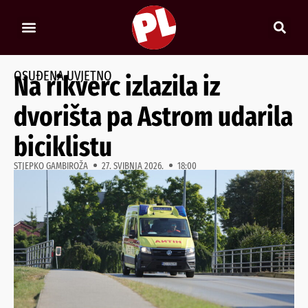
OSUĐENA UVJETNO
Na rikverc izlazila iz
dvorišta pa Astrom udarila
biciklistu
STJEPKO GAMBIROŽA
27. SVIBNJA 2026.
18:00