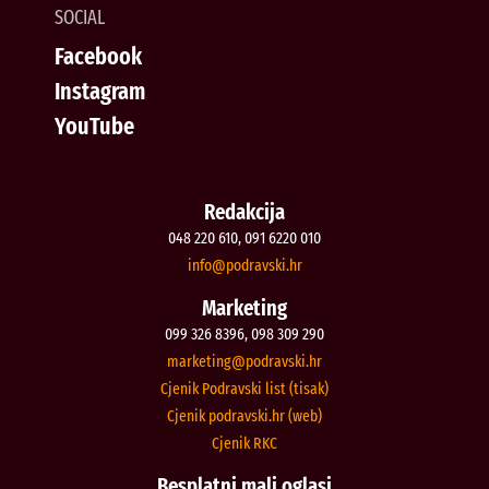
SOCIAL
Facebook
Instagram
YouTube
Redakcija
048 220 610, 091 6220 010
@ofni
rh.iksvardop
Marketing
099 326 8396, 098 309 290
@gnitekram
rh.iksvardop
Cjenik Podravski list (tisak)
Cjenik podravski.hr (web)
Cjenik RKC
Besplatni mali oglasi