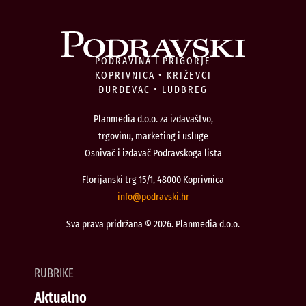
PODRAVINA I PRIGORJE
KOPRIVNICA • KRIŽEVCI
ĐURĐEVAC • LUDBREG
Planmedia d.o.o. za izdavaštvo,
trgovinu, marketing i usluge
Osnivač i izdavač Podravskoga lista
Florijanski trg 15/1, 48000 Koprivnica
@ofni
rh.iksvardop
Sva prava pridržana © 2026. Planmedia d.o.o.
RUBRIKE
Aktualno