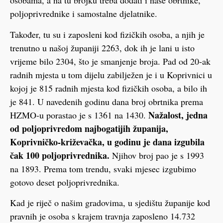
osobama, a na tu brojku treba dodati i naše obrtnike,
poljoprivrednike i samostalne djelatnike.
Također, tu su i zaposleni kod fizičkih osoba, a njih je
trenutno u našoj županiji 2263, dok ih je lani u isto
vrijeme bilo 2304, što je smanjenje broja. Pad od 20-ak
radnih mjesta u tom dijelu zabilježen je i u Koprivnici u
kojoj je 815 radnih mjesta kod fizičkih osoba, a bilo ih
je 841. U navedenih godinu dana broj obrtnika prema
Nažalost, jedna
HZMO-u porastao je s 1361 na 1430.
od poljoprivredom najbogatijih županija,
Koprivničko-križevačka, u godinu je dana izgubila
čak 100 poljoprivrednika.
Njihov broj pao je s 1993
na 1893. Prema tom trendu, svaki mjesec izgubimo
gotovo deset poljoprivrednika.
Kad je riječ o našim gradovima, u sjedištu županije kod
pravnih je osoba s krajem travnja zaposleno 14.732