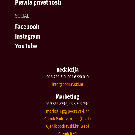
Pravila privatnosti
SOCIAL
Facebook
Instagram
YouTube
Redakcija
048 220 610, 091 6220 010
@ofni
rh.iksvardop
Marketing
099 326 8396, 098 309 290
@gnitekram
rh.iksvardop
Cjenik Podravski list (tisak)
Cjenik podravski.hr (web)
Cjenik RKC