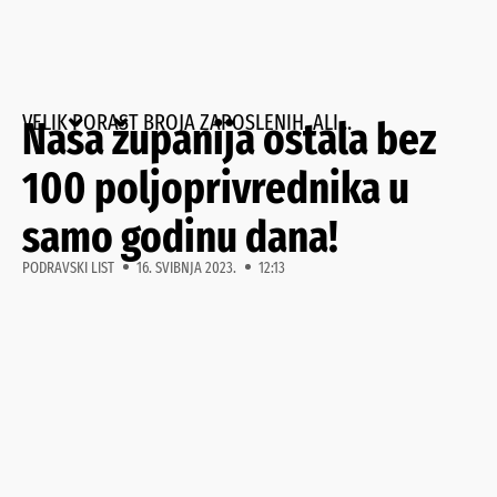
VELIK PORAST BROJA ZAPOSLENIH, ALI...
Naša županija ostala bez
100 poljoprivrednika u
samo godinu dana!
PODRAVSKI LIST
16. SVIBNJA 2023.
12:13