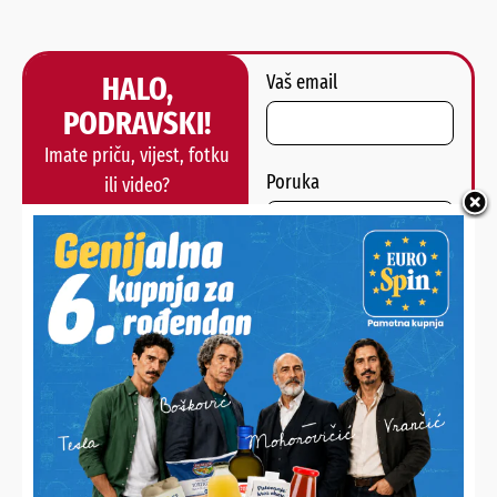
HALO,
Vaš email
PODRAVSKI!
Imate priču, vijest, fotku
Poruka
ili video?
Nešto vas muči ili želite
nešto/nekoga pohvaliti?
Javite nam se!
POŠALJI
Alternative:
NAJNOVIJE VIJESTI