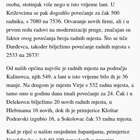
osoba, stotinjak više nego u isto vrijeme lani. U
Križevcima se pak dogodilo povećanje za čak 500
radnika, s 7080 na 7536. Otvaranje novih firmi, ali i u
prvom redu radovi na modernizaciji pruge, značajan su
faktor ovog povećanja broja radnih mjesta. Što se tiče
Đurđevca, također bilježimo povećanje radnih mjesta s
2533 na 2673!
Od naših općina najviše je radnih mjesta na području
Kalinovca, njih 549, a lani u isto vrijeme bilo ih je 36
manje. Na drugom je mjestu Virje s 532 radna mjesta, a
tamo smo u godinu dana imali povećanje za 24. Čak i u
Đelekovcu bilježimo 20 novih radnih mjesta, u
Hlebinama 16 novih, dok ih je primjerice Kloštar
Podravski izgubio 16, a Sokolovac čak 33 radna mjesta.
Kad je riječ o našim susjednim županijama, primjerice
Varaždinska s čak 60.100 zaposlenih u pravnim