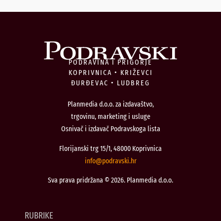
PODRAVINA I PRIGORJE
KOPRIVNICA • KRIŽEVCI
ĐURĐEVAC • LUDBREG
Planmedia d.o.o. za izdavaštvo,
trgovinu, marketing i usluge
Osnivač i izdavač Podravskoga lista
Florijanski trg 15/1, 48000 Koprivnica
@ofni
rh.iksvardop
Sva prava pridržana © 2026. Planmedia d.o.o.
RUBRIKE