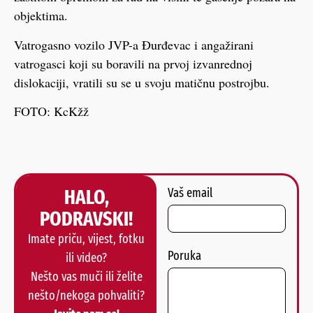
objektima.
Vatrogasno vozilo JVP-a Đurđevac i angažirani
vatrogasci koji su boravili na prvoj izvanrednoj
dislokaciji, vratili su se u svoju matičnu postrojbu.
FOTO: KcKžž
HALO,
Vaš email
PODRAVSKI!
Imate priču, vijest, fotku
Poruka
ili video?
Nešto vas muči ili želite
nešto/nekoga pohvaliti?