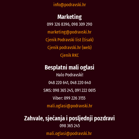
@ofni
rh.iksvardop
Marketing
099 326 8396, 098 309 290
@gnitekram
rh.iksvardop
Cjenik Podravski list (tisak)
Cjenik podravski.hr (web)
Cjenik RKC
Besplatni mali oglasi
Halo Podravski!
048 220 641, 048 220 640
SMS: 098 365 245, 091 222 0615
Viber: 099 226 3155
@isalgo.ilam
rh.iksvardop
Zahvale, sjećanja i posljednji pozdravi
098 365 245
@isalgo.ilam
rh.iksvardop