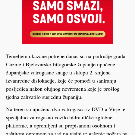
Temeljem ukazane potrebe danas su na područje grada
Čazme i Bjelovarsko-bilogorske županije upućene
županijske vatrogasne snage u sklopu 2. smjene
izvanredne dislokacije, koje će pomoći u saniranju
posljedica nakon olujnog nevremena koje je prošlog
tjedna zahvatilo susjednu županiju.
Na teren su upućena dva vatrogasca iz DVD-a Virje te
specijalno vatrogasno vozilo hidrauličke zglobne
platforme, a opremljeni su propisanom osobnom i
zaštitom opremom za rad na visini te gašenje požara na