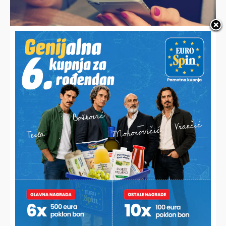
LAŽNO PRIKAZIVANJE ČINJENICA
Gospođu zainteresirale kriptovalute, kupila bonove i ostala
bez eura
PREDSTAVLJENJE SU IZMJENE I DOPUNE DVAJU ZAKONA
Ovih 200 tisuća građana čeka povećanje mirovine