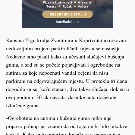
Kaos na Trgu kralja Zvonimira u Koprivnici uzrokovan
nedovoljnim brojem parkirališnih mjesta se nastavlja.
Nedavno smo pisali kako su učestali slučajevi bušenja
guma, a sad su se počele pojavljivati i ogrebotine na
autima za koje nepoznati vandal ocjeni da nisu
parkirani na odgovarajućem mjestu. U protekla tri dana
dogodila su se, kažu stanari, dva takva slučaja, dok su u
ovoj godini u 30-ak navrata vlasnike auta dočekale
izbušene gume.
-Ogrebotine na autima i bušenje guma nitko nije
prijavio policiji jer znamo da od toga ne bi bilo nikakve
koristi. Kako se to pretežno događa oko jedne te iste