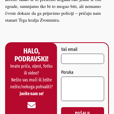
zgrade, sumnjamo tko bi to mogao biti, ali nemamo
čvrste dokaze da ga prijavimo policiji – pričaju nam
stanari Trga kralja Zvonimira.
HALO,
Vaš email
PODRAVSKI!
Imate priču, vijest, fotku
Poruka
ili video?
Nešto vas muči ili želite
nešto/nekoga pohvaliti?
Javite nam se!
POŠALJI