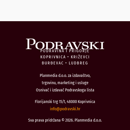
PODRAVINA I PRIGORJE
KOPRIVNICA • KRIŽEVCI
ĐURĐEVAC • LUDBREG
Planmedia d.o.o. za izdavaštvo,
trgovinu, marketing i usluge
Osnivač i izdavač Podravskoga lista
Florijanski trg 15/1, 48000 Koprivnica
@ofni
rh.iksvardop
Sva prava pridržana © 2026. Planmedia d.o.o.