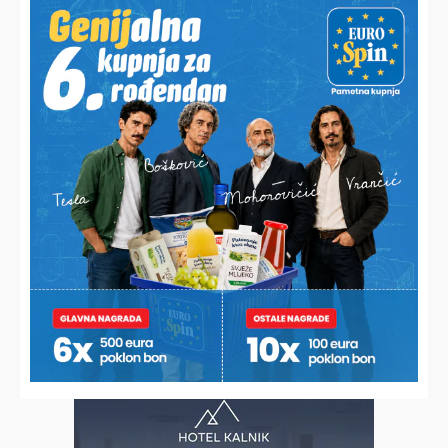
PRIKAZAN I DOKUMENTARNI FILM O OSLOBAĐANJU KARAULE
U FERDINANDOVCU
Slavi se 35. obljetnica osnutka podravskih braniteljskih
postrojbi
INAČE VOZI ELEKTRIČNI ROMOBIL
Uporni ponavljač prometnih prekršaja umalo ostavio oca
bez Golfa