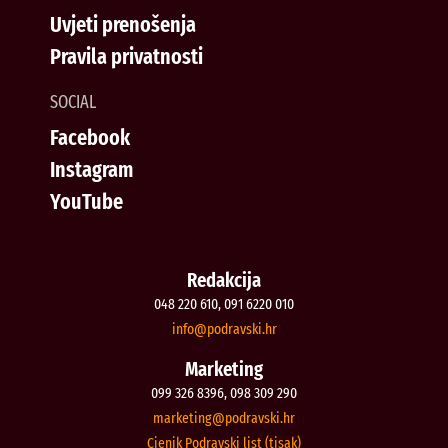
Uvjeti prenošenja
Pravila privatnosti
SOCIAL
Facebook
Instagram
YouTube
Redakcija
048 220 610, 091 6220 010
@ofni
rh.iksvardop
Marketing
099 326 8396, 098 309 290
@gnitekram
rh.iksvardop
Cjenik Podravski list (tisak)