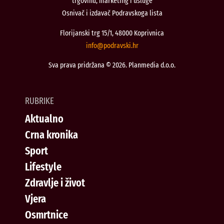
trgovinu, marketing i usluge
Osnivač i izdavač Podravskoga lista
Florijanski trg 15/1, 48000 Koprivnica
@ofni
rh.iksvardop
Sva prava pridržana © 2026. Planmedia d.o.o.
RUBRIKE
Aktualno
Crna kronika
Sport
Lifestyle
Zdravlje i život
Vjera
Osmrtnice