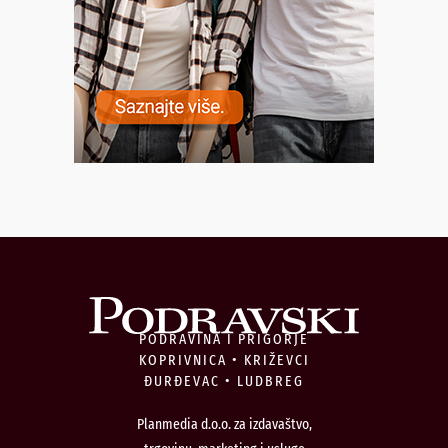
PODRAVINA I PRIGORJE
KOPRIVNICA • KRIŽEVCI
ĐURĐEVAC • LUDBREG
Planmedia d.o.o. za izdavaštvo,