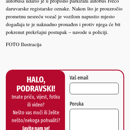
autobusa udario je u propisno parkirani autobus Iveco
daruvarske registarske oznake. Nakon što je prouzročio
prometnu nesreću vozač je vozilom napustio mjesto
događaja te je naknadno pronađen i protiv njega će bit
pokrenut prekršajni postupak – navode u policiji.
FOTO Ilustracija
HALO,
Vaš email
PODRAVSKI!
Imate priču, vijest, fotku
Poruka
ili video?
Nešto vas muči ili želite
nešto/nekoga pohvaliti?
Javite nam se!