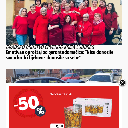
GRADSKO DRUŠTVO CRVENOG KRIŽA LUDBREG
Emotivan oproštaj od gerontodomaćica: “Nisu donosile
samo kruh i lijekove, donosile su sebe”
U TIJEKU JE POLICIJSKI OČEVID
UPRAVO Sudar dva auta na Podravskoj magistrali, tri osobe