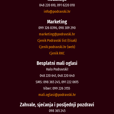
048 220 610, 091 6220 010
@ofni
rh.iksvardop
Marketing
099 326 8396, 098 309 290
@gnitekram
rh.iksvardop
Cjenik Podravski list (tisak)
Cjenik podravski.hr (web)
Cjenik RKC
Besplatni mali oglasi
Halo Podravski!
048 220 641, 048 220 640
SMS: 098 365 245, 091 222 0615
Viber: 099 226 3155
@isalgo.ilam
rh.iksvardop
Zahvale, sjećanja i posljednji pozdravi
098 365 245