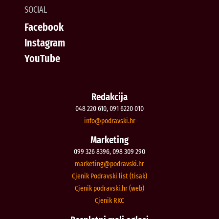
SOCIAL
Facebook
Instagram
YouTube
Redakcija
048 220 610, 091 6220 010
@ofni
rh.iksvardop
Marketing
099 326 8396, 098 309 290
@gnitekram
rh.iksvardop
Cjenik Podravski list (tisak)
Cjenik podravski.hr (web)
Cjenik RKC