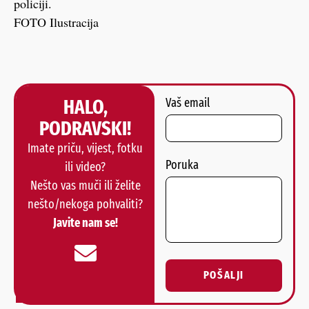
policiji.
FOTO Ilustracija
HALO,
Vaš email
PODRAVSKI!
Imate priču, vijest, fotku
Poruka
ili video?
Nešto vas muči ili želite
nešto/nekoga pohvaliti?
Javite nam se!
POŠALJI
Alternative: