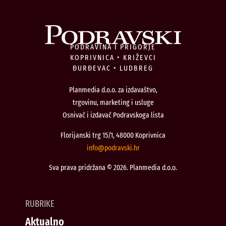
PODRAVINA I PRIGORJE
KOPRIVNICA • KRIŽEVCI
ĐURĐEVAC • LUDBREG
Planmedia d.o.o. za izdavaštvo,
trgovinu, marketing i usluge
Osnivač i izdavač Podravskoga lista
Florijanski trg 15/1, 48000 Koprivnica
@ofni
rh.iksvardop
Sva prava pridržana © 2026. Planmedia d.o.o.
RUBRIKE
Aktualno