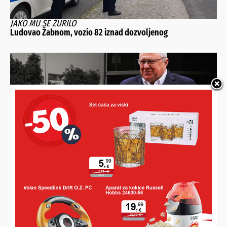
JAKO MU SE ŽURILO
Ludovao Žabnom, vozio 82 iznad dozvoljenog
PRIJETIO 31-GODIŠNJAKU DA ĆE UGROZITI NJEGOV ŽIVOT
Načelnik Bošnjak završio u pritvoru