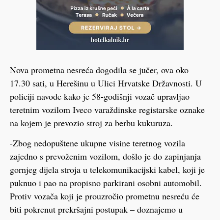
Nova prometna nesreća dogodila se jučer, ova oko
17.30 sati, u Herešinu u Ulici Hrvatske Državnosti. U
policiji navode kako je 58-godišnji vozač upravljao
teretnim vozilom Iveco varaždinske registarske oznake
na kojem je prevozio stroj za berbu kukuruza.
-Zbog nedopuštene ukupne visine teretnog vozila
zajedno s prevoženim vozilom, došlo je do zapinjanja
gornjeg dijela stroja u telekomunikacijski kabel, koji je
puknuo i pao na propisno parkirani osobni automobil.
Protiv vozača koji je prouzročio prometnu nesreću će
biti pokrenut prekršajni postupak – doznajemo u